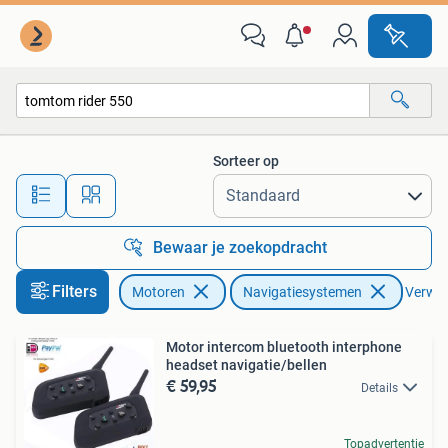
Accessoires | Navigatiesystemen
Sorteer op
Alle afstanden…
Bewaar je zoekopdracht
Filters
Motoren
Navigatiesystemen
Verwijd
Motor intercom bluetooth interphone
headset navigatie/bellen
€ 59,95
Details
Topadvertentie