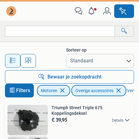
Accessoires | Overige
Sorteer op
Alle afstanden…
Bewaar je zoekopdracht
Filters
Motoren
Overige accessoires
Verwij
Triumph Street Triple 675
Koppelingsdeksel
€ 39,95
Details