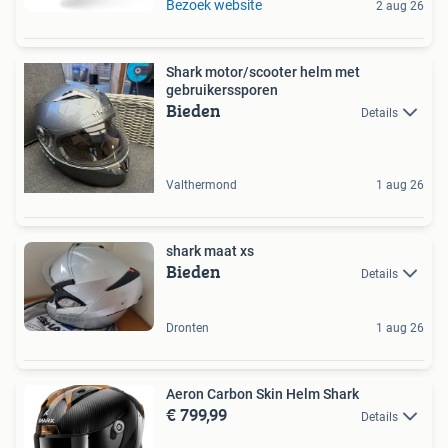
Bezoek website
2 aug 26
Shark motor/scooter helm met
gebruikerssporen
Bieden
Details
Valthermond
1 aug 26
shark maat xs
Bieden
Details
Dronten
1 aug 26
Aeron Carbon Skin Helm Shark
€ 799,99
Details