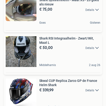
Shark Systeemhelm - Maat XS - Zo goed
als nieuw
€ 75,00
Details
Goes
Gisteren
Shark RSI Integraalhelm - Zwart/Wit,
Maat L
€ 50,00
Details
Middelharnis
2 aug 26
Skwal CUP Replica Zarco GP de France
Helm Shark
€ 339,99
Details