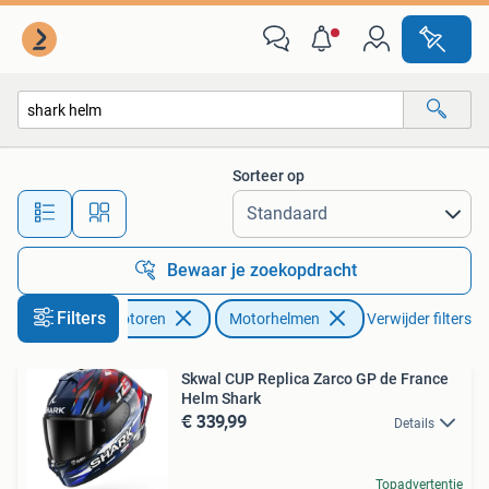
Kleding | Motorhelmen
Sorteer op
Alle afstanden…
Bewaar je zoekopdracht
Filters
Motoren
Motorhelmen
Verwijder filters
Skwal CUP Replica Zarco GP de France
Helm Shark
€ 339,99
Details
Topadvertentie