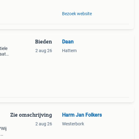
Bezoek website
Bieden
Daan
iele
2 aug 26
Hattem
maat
aat.
Zie omschrijving
Harm Jan Folkers
2 aug 26
Westerbork
?Wij
n