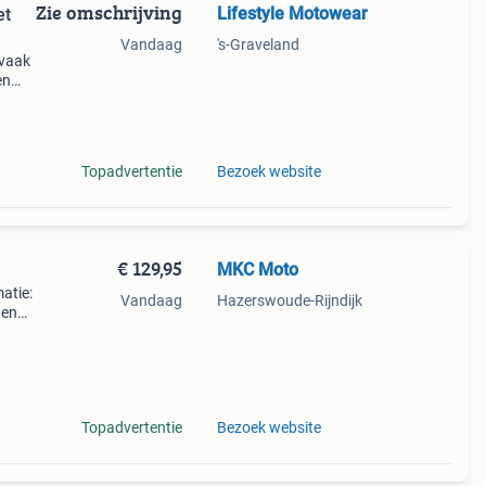
Zie omschrijving
Lifestyle Motowear
et
Vandaag
's-Graveland
 vaak
en
Topadvertentie
Bezoek website
€ 129,95
MKC Moto
atie:
Vandaag
Hazerswoude-Rijndijk
den
tis
card
Topadvertentie
Bezoek website