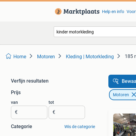
Help en info
Voor
185 r
Home
Motoren
Kleding | Motorkleding
Verfijn resultaten
Bewaa
Prijs
Motoren
van
tot
€
€
Categorie
Wis de categorie