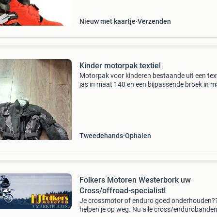
Nieuw met kaartje
Verzenden
Kinder motorpak textiel
Motorpak voor kinderen bestaande uit een text
jas in maat 140 en een bijpassende broek in 
134-140. Het pak is gebruikt, maar in goede st
Alleen afhalen.
Tweedehands
Ophalen
Folkers Motoren Westerbork uw
Cross/offroad-specialist!
Je crossmotor of enduro goed onderhouden?
helpen je op weg. Nu alle cross/endurobande