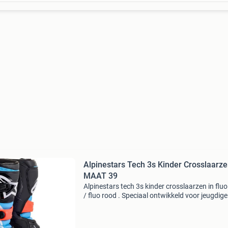
Alpinestars Tech 3s Kinder Crosslaarz
MAAT 39
Alpinestars tech 3s kinder crosslaarzen in fluo
/ fluo rood . Speciaal ontwikkeld voor jeugdige
motorcross rijders die goede bescherming, co
en grip nodig hebben. Beschikbare maten: eu 