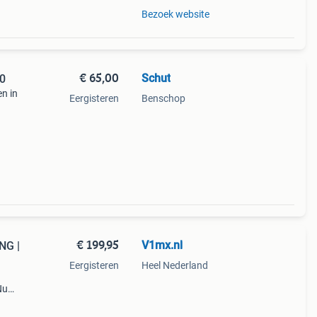
Bezoek website
€ 65,00
Schut
30
en in
Eergisteren
Benschop
n
ee
€ 199,95
V1mx.nl
NG |
Eergisteren
Heel Nederland
Nu
e link