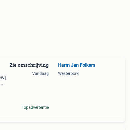
Zie omschrijving
Harm Jan Folkers
Vandaag
Westerbork
?Wij
n
helpen
Topadvertentie