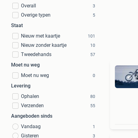
Overall
3
Overige typen
5
Staat
Nieuw met kaartje
101
Nieuw zonder kaartje
10
Tweedehands
57
Moet nu weg
Moet nu weg
0
Levering
Ophalen
80
Verzenden
55
Aangeboden sinds
Vandaag
1
Gisteren
3