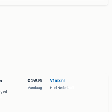
€ 149,95
V1mx.nl
en
Vandaag
Heel Nederland
 geel
mfort
39 pr