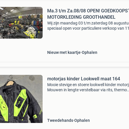
Ma.3 t/m Za.08/08 OPEN! GOEDKOOPS
MOTORKLEDING GROOTHANDEL
Wij zijn maandag 03 t/m zaterdag 08 augustu
speciaal open voor particuliere verkoop van 11
16 uur in aalsmeer en barneveld! Zonder afsp
Wij zijn een fabrikant en groothandel die partic
Nieuw met kaartje
Ophalen
motorjas kinder Lookwell maat 164
Mooie stevige en stoere lookwell kinder motorj
Mouwen in lengte verstelbaar via rits, thermo
binnenvoering uitneembaar. Water en wind dic
taille verstelbaar, diverse zakken. Maat 164, va
groot
Tweedehands
Ophalen