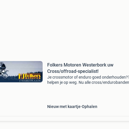
Folkers Motoren Westerbork uw
Cross/offroad-specialist!
Je crossmotor of enduro goed onderhouden?
helpen je op weg. Nu alle cross/endurobande
gratis montage . We kunnen je natuurlijk ook 
met alle andere onderdelen en
onderhoudsproducten! Want f
Nieuw met kaartje
Ophalen