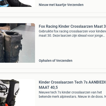
Nieuw met kaartje
Verzenden
Fox Racing Kinder Crosslaarzen Maat 
Gebruikte fox racing crosslaarzen voor kinder
maat 30. Deze laarzen zijn ideaal voor jonge
crossers en bieden goede bescherming. Ze zij
gebruikt, maar kunnen zeker nog een ronde m
voor de volg
Ophalen of Verzenden
Kinder Crosslaarzen Tech 7s AANBIEDI
MAAT 40,5
Nieuwe tech 7s kinder crosslaarzen van het
bekende merk alpinestars. Nieuw in de doos. 
slechts €199,95 per paar! Klik op onderstaand
om het product te bestellen.