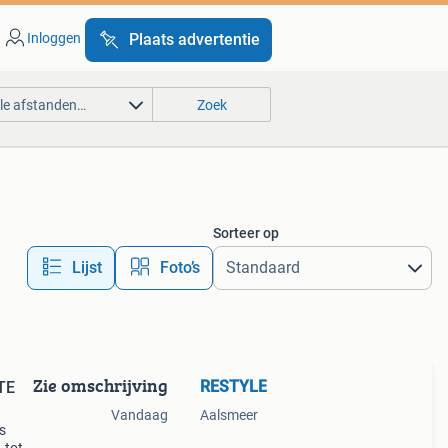
Inloggen
Plaats advertentie
lle afstanden…
Zoek
Sorteer op
Lijst
Foto’s
Zie omschrijving
RESTYLE
TE
Vandaag
Aalsmeer
s