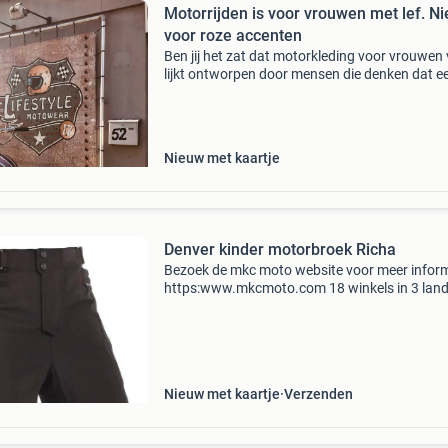
Motorrijden is voor vrouwen met lef. Ni
voor roze accenten
Ben jij het zat dat motorkleding voor vrouwen
lijkt ontworpen door mensen die denken dat e
beetje roze alles oplost? Bij lifestyle motowear
pakken we het anders aan. Hier vind je
motorkleding d
Nieuw met kaartje
Denver kinder motorbroek Richa
Bezoek de mkc moto website voor meer inform
https:www.mkcmoto.com 18 winkels in 3 lan
retourneren binnen 30 dagen vanaf 50 eur gra
bezorgd betaal veilig via ideal, klarna of credit
eerl
Nieuw met kaartje
Verzenden