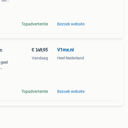
 tot
raak!
uliere
Topadvertentie
Bezoek website
€ 149,95
V1mx.nl
en
Vandaag
Heel Nederland
 geel
mfort
39 pr
Topadvertentie
Bezoek website