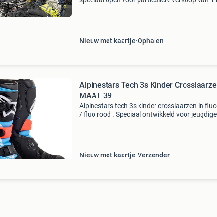
speciaal open voor particuliere verkoop van 11
16 uur in aalsmeer en barneveld! Zonder afsp
Wij zijn een fabrikant en groothandel die partic
Nieuw met kaartje
Ophalen
Alpinestars Tech 3s Kinder Crosslaarz
MAAT 39
Alpinestars tech 3s kinder crosslaarzen in fluo
/ fluo rood . Speciaal ontwikkeld voor jeugdige
motorcross rijders die goede bescherming, co
en grip nodig hebben. Beschikbare maten: eu 
Nieuw met kaartje
Verzenden