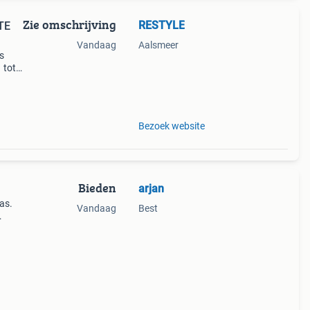
Zie omschrijving
RESTYLE
TE
Vandaag
Aalsmeer
s
 tot
raak!
uliere
Bezoek website
Bieden
arjan
as.
Vandaag
Best
ht,
lt