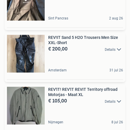
Sint Pancras
2 aug 26
REV!IT Sand 5 H2O Trousers Men Size
XXL-Short
€ 200,00
Details
Amsterdam
31 jul 26
REV'IT! REV'IT REVIT Territory offroad
Motorjas - Maat XL
€ 105,00
Details
Nijmegen
8 jul 26