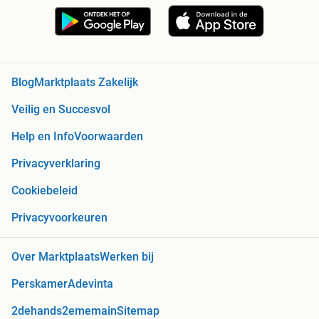
Blog
Marktplaats Zakelijk
Veilig en Succesvol
Help en Info
Voorwaarden
Privacyverklaring
Cookiebeleid
Privacyvoorkeuren
Over Marktplaats
Werken bij
Perskamer
Adevinta
2dehands
2ememain
Sitemap