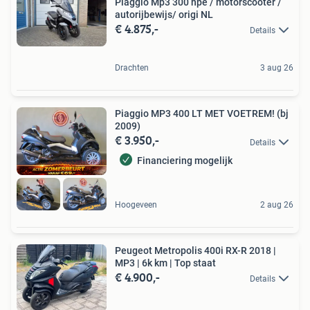
Piaggio Mp3 300 hpe / motorscooter /
autorijbewijs/ origi NL
€ 4.875,-
Details
Drachten
3 aug 26
Piaggio MP3 400 LT MET VOETREM! (bj
2009)
€ 3.950,-
Details
Financiering mogelijk
Hoogeveen
2 aug 26
Peugeot Metropolis 400i RX-R 2018 |
MP3 | 6k km | Top staat
€ 4.900,-
Details