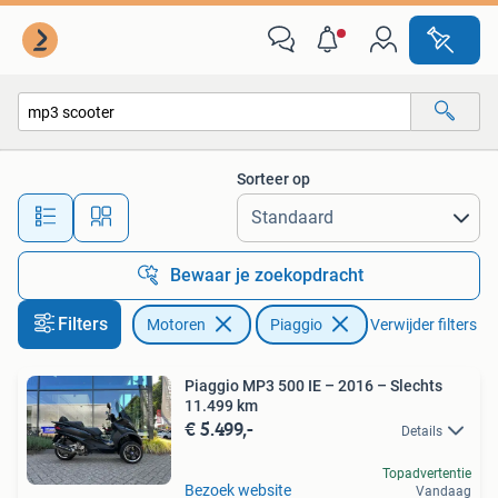
Motoren | Piaggio
Sorteer op
Alle afstanden…
Bewaar je zoekopdracht
Filters
Motoren
Piaggio
Verwijder filters
Piaggio MP3 500 IE – 2016 – Slechts
11.499 km
€ 5.499,-
Details
Topadvertentie
Bezoek website
Vandaag