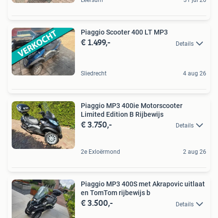
Leersum
31 jul 26
Piaggio Scooter 400 LT MP3
€ 1.499,-
Details
Sliedrecht
4 aug 26
Piaggio MP3 400ie Motorscooter
Limited Edition B Rijbewijs
€ 3.750,-
Details
2e Exloërmond
2 aug 26
Piaggio MP3 400S met Akrapovic uitlaat
en TomTom rijbewijs b
€ 3.500,-
Details