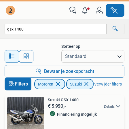
Motoren | Suzuki
Sorteer op
Alle afstanden…
Bewaar je zoekopdracht
Filters
Motoren
Suzuki
Verwijder filters
Suzuki GSX 1400
€ 5.950,-
Details
Financiering mogelijk