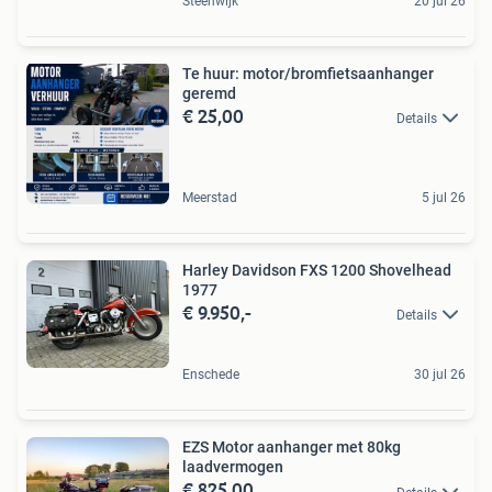
Steenwijk
20 jul 26
Te huur: motor/bromfietsaanhanger
geremd
€ 25,00
Details
Meerstad
5 jul 26
Harley Davidson FXS 1200 Shovelhead
1977
€ 9.950,-
Details
Enschede
30 jul 26
EZS Motor aanhanger met 80kg
laadvermogen
€ 825,00