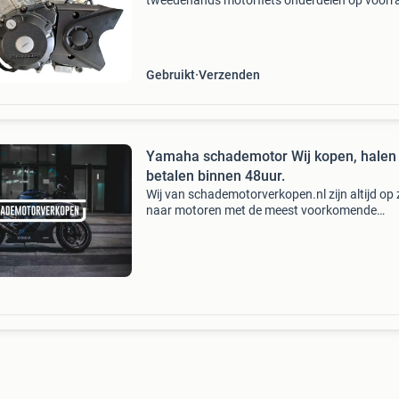
tweedehands motorfiets onderdelen op voorr
Bestel moeiteloos in onze webshop of kom af
in onze geheel vernieuwde winkel aan de a7 -
heerenveen. Babo
Gebruikt
Verzenden
Yamaha schademotor Wij kopen, halen
betalen binnen 48uur.
Wij van schademotorverkopen.nl zijn altijd op
naar motoren met de meest voorkomende
schades. Hierbij kunt u denken aan val-, motor
waterschades, wij zijn een rdw erkend bedrijf.
Hierdoor kunn