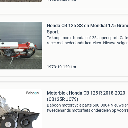
Honda CB 125 SS en Mondial 175 Gran
Sport.
Te koop mooie honda cb125 super sport. Cafe
racer met nederlands kenteken. Nieuwe velgen
spaken en nieuwe banden. Nieuwe ketting en
tandwielen. Bouwjaar 1973, kilometerstand 
kilometer start, lo
1973
19.129
km
Motorblok Honda CB 125 R 2018-2020
(CB125R JC79)
Baboon motorcycle parts 500.000+ Nieuwe e
tweedehands motorfiets onderdelen op voorr
Bestel moeiteloos in onze webshop of kom af
in onze geheel vernieuwde winkel aan de a7 -
heerenveen. Babo