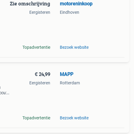
Zie omschrijving
motoreninkoop
Eergisteren
Eindhoven
 en
ecte
Topadvertentie
Bezoek website
€ 24,99
MAPP
Eergisteren
Rotterdam
u
ccu:
327bs,
-b
Topadvertentie
Bezoek website