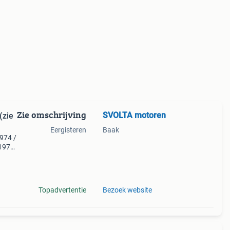
Zie omschrijving
SVOLTA motoren
(zie
Eergisteren
Baak
974 /
-1978
 125 s
0 f
Topadvertentie
Bezoek website