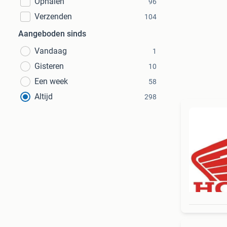
Ophalen
96
Verzenden
104
Aangeboden sinds
Vandaag
1
Gisteren
10
Een week
58
Altijd
298