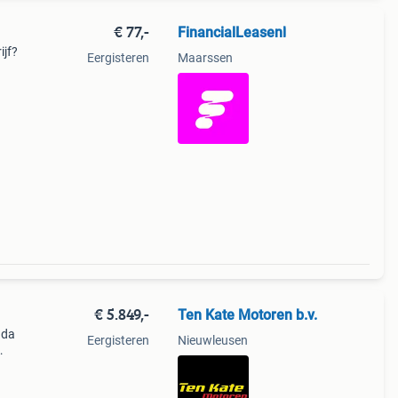
€ 77,-
FinancialLeasenl
ijf?
Eergisteren
Maarssen
 no-
€ 5.849,-
Ten Kate Motoren b.v.
nda
Eergisteren
Nieuwleusen
 met
klaar.