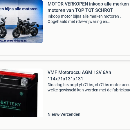
MOTOR VERKOPEN inkoop alle merken
motoren van TOP TOT SCHROT
Inkoop motor bijna alle merken motoren .
Opgehaald met rdw-vrijwaring en
bankoverschrijving wij kopen bijna alle merken
bouwjaren motoren en quads in. Dus ook perf
staat, opknappers, veel km, d
VMF Motoraccu AGM 12V 6Ah
114x71x131x131
Dinsdag bezorgd ytx7l-bs, ctx7l-bs motor acc
welke gewisseld kan worden met de fabrieksa
ytx7l-bs, ytx7lbs, 7l-bs, cytx7l-bs, gtx7l-bs, m
44024, ctx7l-bs, ctx7lbs, 7l-bs, cytx7l-bs, gtx7l
Nieuw
Verzenden