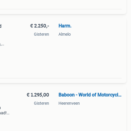
€ 2.250,-
Harm.
d
Gisteren
Almelo
,
19129
€ 1.295,00
Baboon - World of Motorcycle Parts
Gisteren
Heerenveen
n
aad!
halen