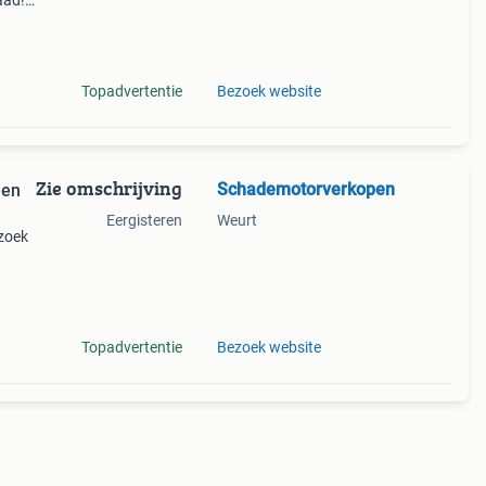
aad!
halen
Topadvertentie
Bezoek website
Zie omschrijving
Schademotorverkopen
 en
Eergisteren
Weurt
 zoek
- of
Topadvertentie
Bezoek website