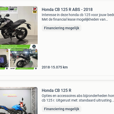
Honda CB 125 R ABS - 2018
Interesse in deze honda cb 125 voor jouw bedr
Met de financial lease mogelijkheden van
financiallease.nl ben je als ondernemer binnen
Financiering mogelijk
time eigenaar van deze auto. Twijfel? Gewoon
doen! Direct d
2018
15.075
km
Honda CB 125 R
Opties en accessoires abs bijzonderheden ho
cb 125 r. Uitgerust met: standaard uitrusting.
Nieuwe motor met 0 km op de teller. Geleverd
Financiering mogelijk
zes jaar fabrieksgarantie. De prijs is volledig rij