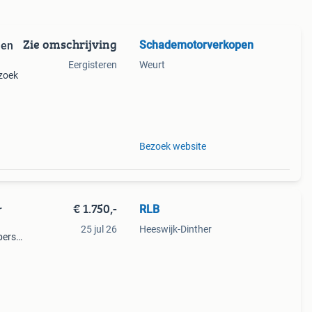
Zie omschrijving
Schademotorverkopen
 en
Eergisteren
Weurt
 zoek
- of
Bezoek website
€ 1.750,-
RLB
r
25 jul 26
Heeswijk-Dinther
bers
e
en is