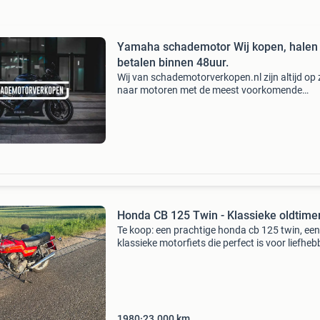
Yamaha schademotor Wij kopen, halen
betalen binnen 48uur.
Wij van schademotorverkopen.nl zijn altijd op
naar motoren met de meest voorkomende
schades. Hierbij kunt u denken aan val-, motor
waterschades, wij zijn een rdw erkend bedrijf.
Hierdoor kunn
Honda CB 125 Twin - Klassieke oldtime
Te koop: een prachtige honda cb 125 twin, een
klassieke motorfiets die perfect is voor liefheb
van vintage motoren. Wegenbelasting vrij dez
125cc tweecilinder biedt een unieke rijervaring 
e
1980
23.000
km