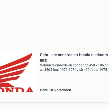
Gebruikte onderdelen Honda oldtimers 
lijst)
Gebruikte onderdelen honda : cb 450 k 1967-1
cb 350 f four 1972-1974 / cb 400 f four 1975
/ c 72 dream / c 77 dream / ca 72 / ca 77 / cb
1974-1975 / cb 750 k2-k6 1972-1976 / cb 110
Gebruikt
Verzenden