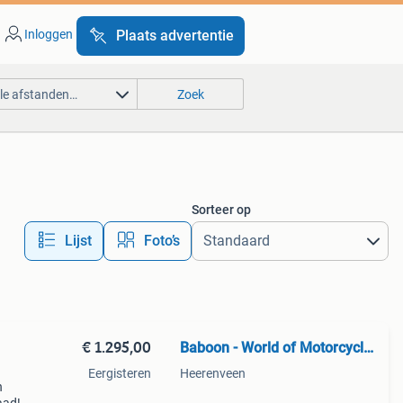
Inloggen
Plaats advertentie
lle afstanden…
Zoek
Sorteer op
Lijst
Foto’s
€ 1.295,00
Baboon - World of Motorcycle Parts
Eergisteren
Heerenveen
n