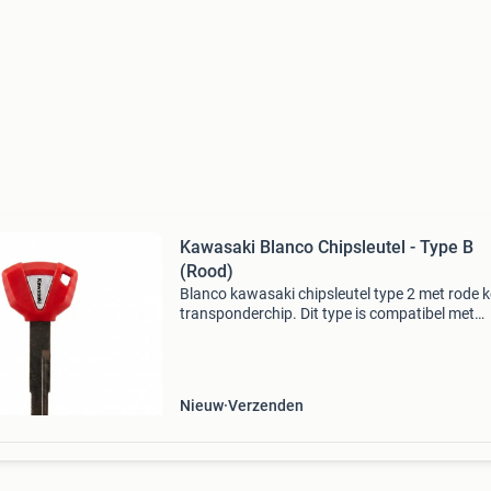
Kawasaki Blanco Chipsleutel - Type B
(Rood)
Blanco kawasaki chipsleutel type 2 met rode 
transponderchip. Dit type is compatibel met
nieuwere kawasaki modellen. Het sleutelblad 
te worden nagesneden door een sleutelspecial
vóór ge
Nieuw
Verzenden