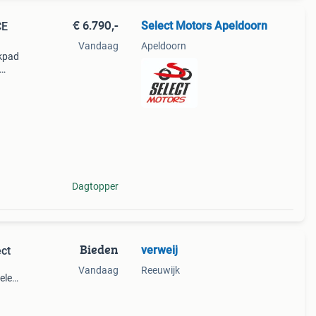
€ 6.790,-
Select Motors Apeldoorn
CE
Vandaag
Apeldoorn
kpad
 z750
Dagtopper
Bieden
verweij
ect
Vandaag
Reeuwijk
ele
met
rame