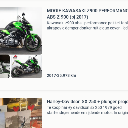
MOOIE KAWASAKI Z900 PERFORMAN
ABS Z 900 (bj 2017)
Kawasaki z900 abs - performance pakket tan
akrapovic demper donker ruitje duo cover - led
knipperlichten acherzijde - korte
kentekenplaathouder - bobins - vol vermogen
z800 z900 z650 wij hebb
2017
35.973
km
Harley-Davidson SX 250 + plunger proj
Te koop harley davidson sx 250 1979 goed
startende,remende en rijdende motor. In origin
staat. Nieuwe banden. €2000 plunger frame 
mooie harley vork. 21 Voor 16 achter. In het f