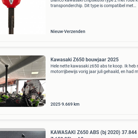
Blanco kawasaki chipsleutel type 2 met rode 
transponderchip. Dit type is compatibel met
nieuwere kawasaki modellen. Het sleutelblad 
te worden nagesneden door een sleutelspecial
vóór ge
Nieuw
Verzenden
Kawasaki Z650 bouwjaar 2025
Hele nette kawasaki z650 abs te koop. Ik heb 
motorrijbewijs vorig jaar juli gehaald, en had m
motor al op 2 april 2025 (nieuw) aanbetaald.
Vandaar het plexiglas plaatje, met de echte m
ero
2025
9.669
km
KAWASAKI Z650 ABS (bj 2020) 37.844