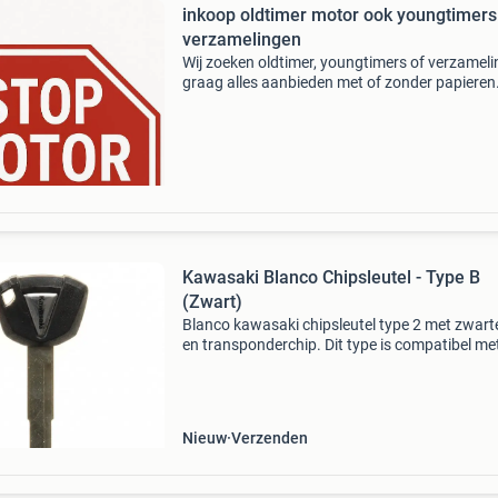
inkoop oldtimer motor ook youngtimers
verzamelingen
Wij zoeken oldtimer, youngtimers of verzamel
graag alles aanbieden met of zonder papieren
schrot tot topstaat graag met prijsopgaven m
wordt thuis opgehaald met rdw-vrijwaring en 
ban
Kawasaki Blanco Chipsleutel - Type B
(Zwart)
Blanco kawasaki chipsleutel type 2 met zwart
en transponderchip. Dit type is compatibel me
nieuwere kawasaki modellen. Het sleutelblad 
te worden nagesneden door een sleutelspecial
vóór
Nieuw
Verzenden