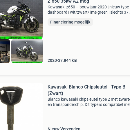
Z 650 35kw A2 mog
Kawasaki z650 – bouwjaar 2020 | nieuw type
dashboard | wit/zwart/lime green | slechts 37
Km te koop: een prachtige kawasaki z650 uit
Financiering mogelijk
in de populaire kleurstelling wit, zwart en lime 
2020
37.844
km
Kawasaki Blanco Chipsleutel - Type B
(Zwart)
Blanco kawasaki chipsleutel type 2 met zwart
en transponderchip. Dit type is compatibel me
nieuwere kawasaki modellen. Het sleutelblad 
te worden nagesneden door een sleutelspecial
vóór
Nieuw
Verzenden