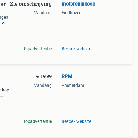
Zie omschrijving
motoreninkoop
 en
Vandaag
Eindhoven
ingen
. Van
otor
ook
Topadvertentie
Bezoek website
€ 19,99
RPM
Vandaag
Amsterdam
e kop
t
dient
ist
Topadvertentie
Bezoek website