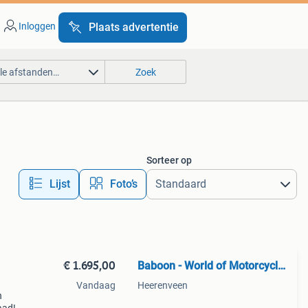
Inloggen
Plaats advertentie
lle afstanden…
Zoek
Sorteer op
Lijst
Foto’s
€ 1.695,00
Baboon - World of Motorcycle Parts
Vandaag
Heerenveen
n