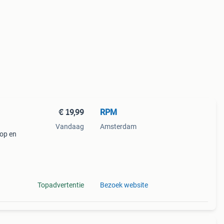
€ 19,99
RPM
Vandaag
Amsterdam
kop en
dient
ist
Topadvertentie
Bezoek website