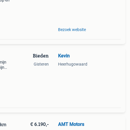
kop en
dient
ist
Bezoek website
Bieden
Kevin
mijn
Gisteren
Heerhugowaard
ijn
otor
€ 6.190,-
AMT Motors
 km