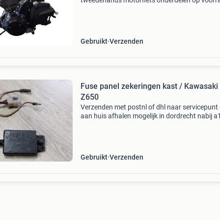
tweedehands motorfiets onderdelen op voorr
Bestel moeiteloos in onze webshop of kom af
in onze geheel vernieuwde winkel aan de a7 -
heerenveen. Babo
Gebruikt
Verzenden
Fuse panel zekeringen kast / Kawasaki
Z650
Verzenden met postnl of dhl naar servicepunt 
aan huis afhalen mogelijk in dordrecht nabij a
betaling kan via betaalverzoek of overmaken
Gebruikt
Verzenden