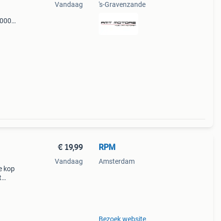
Vandaag
's-Gravenzande
.000
 2020
gre
€ 19,99
RPM
Vandaag
Amsterdam
e kop
t
dient
ist
Bezoek website