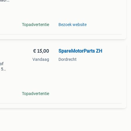
aad!
halen
Topadvertentie
Bezoek website
€ 15,00
SpareMotorParts ZH
Vandaag
Dordrecht
of
15
Topadvertentie