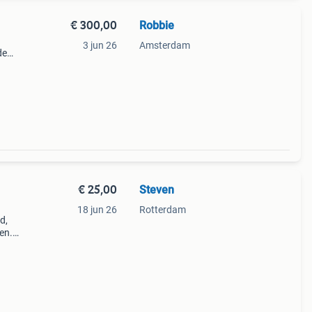
€ 300,00
Robbie
3 jun 26
Amsterdam
de
er
€ 25,00
Steven
18 jun 26
Rotterdam
d,
en.
erkt