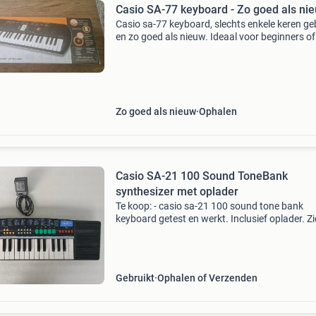
Casio SA-77 keyboard - Zo goed als ni
Casio sa-77 keyboard, slechts enkele keren ge
en zo goed als nieuw. Ideaal voor beginners of
compact oefenkeyboard. Wordt geleverd inclu
adapter en originele doos.
Zo goed als nieuw
Ophalen
Casio SA-21 100 Sound ToneBank
synthesizer met oplader
Te koop: - casio sa-21 100 sound tone bank
keyboard getest en werkt. Inclusief oplader. Zi
foto&#39;s voor details. Ik vraag 35 euro. Op
kan in 8510 marke (kortrijk), belgië. Verzende
vanui
Gebruikt
Ophalen of Verzenden