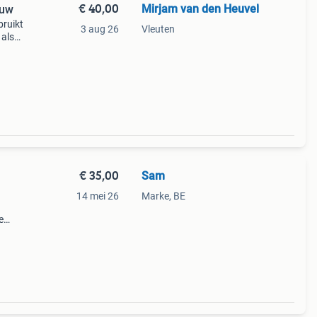
€ 40,00
Mirjam van den Heuvel
euw
bruikt
3 aug 26
Vleuten
 als
sief
€ 35,00
Sam
14 mei 26
Marke, BE
e
halen
n