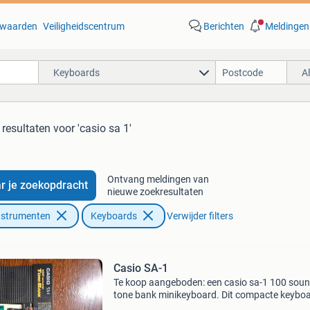
waarden
Veiligheidscentrum
Berichten
Meldingen
Keyboards
A
 resultaten
voor 'casio sa 1'
Ontvang meldingen van
r je zoekopdracht
nieuwe zoekresultaten
nstrumenten
Keyboards
Verwijder filters
Casio SA-1
Te koop aangeboden: een casio sa-1 100 sou
tone bank minikeyboard. Dit compacte keyboa
ideaal voor beginners of voor wie een draagb