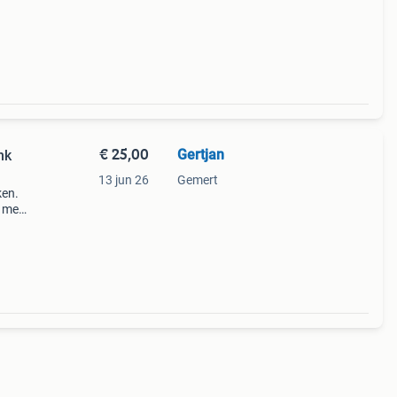
€ 25,00
Gertjan
nk
13 jun 26
Gemert
ken.
r meer
op de
zijn