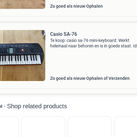
Zo goed als nieuw
Ophalen
Casio SA-76
Te koop: casio sa-76 mini-keyboard. Werkt
helemaal naar behoren en is in goede staat. I
voor kinderen, beginners of om gewoon lekker
muziek te maken. Het keyboard beschikt over
mini-toetsen, v
Zo goed als nieuw
Ophalen of Verzenden