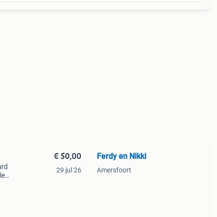
€ 50,00
Ferdy en Nikki
ard
29 jul 26
Amersfoort
le
als