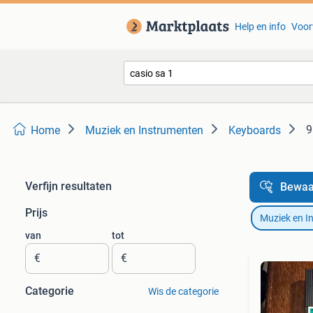
Help en info
Voor
9
Home
Muziek en Instrumenten
Keyboards
Verfijn resultaten
Bewaa
Prijs
Muziek en I
van
tot
€
€
Categorie
Wis de categorie