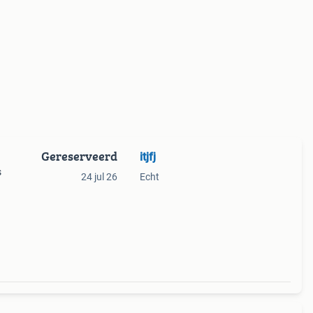
Gereserveerd
itjfj
s
24 jul 26
Echt