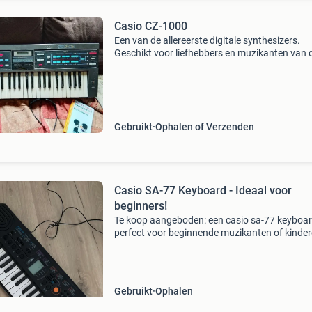
Casio CZ-1000
Een van de allereerste digitale synthesizers.
Geschikt voor liefhebbers en muzikanten van 
80&#39;s newwave sound. De originele adapt
ontbreekt maar het apparaat werkt prima met
universele voe
Gebruikt
Ophalen of Verzenden
Casio SA-77 Keyboard - Ideaal voor
beginners!
Te koop aangeboden: een casio sa-77 keyboar
perfect voor beginnende muzikanten of kinder
Dit compacte keyboard is in goede staat en w
naar behoren. Het heeft 44 toetsen, 100
ingebouwde klanke
Gebruikt
Ophalen