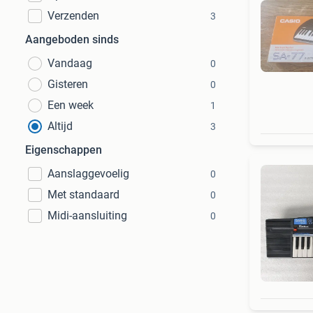
Verzenden
3
Aangeboden sinds
Vandaag
0
Gisteren
0
Een week
1
Altijd
3
Eigenschappen
Aanslaggevoelig
0
Met standaard
0
Midi-aansluiting
0