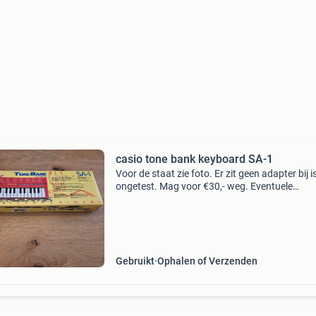
casio tone bank keyboard SA-1
Voor de staat zie foto. Er zit geen adapter bij i
ongetest. Mag voor €30,- weg. Eventuele
verzendkosten vanaf €5,55 via dhl punt risico
koper.
Gebruikt
Ophalen of Verzenden