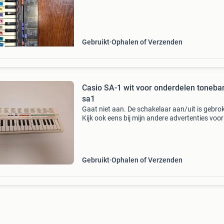
instrument zoekt. Het beschikt over 100
verschillende gelu
Gebruikt
Ophalen of Verzenden
Casio SA-1 wit voor onderdelen toneba
sa1
Gaat niet aan. De schakelaar aan/uit is gebro
Kijk ook eens bij mijn andere advertenties voo
leuke items en combineer desgewenst om zo 
verzendkosten te besparen. Mijn advertenties 
Gebruikt
Ophalen of Verzenden