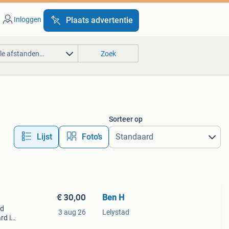
Inloggen
Plaats advertentie
lle afstanden…
Zoek
Sorteer op
Lijst
Foto’s
€ 30,00
Ben H
nd
3 aug 26
Lelystad
rd is
aar