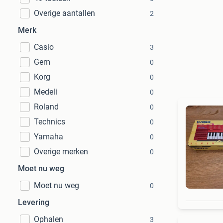
Overige aantallen
2
Merk
Casio
3
Gem
0
Korg
0
Medeli
0
Roland
0
Technics
0
Yamaha
0
Overige merken
0
Moet nu weg
Moet nu weg
0
Levering
Ophalen
3