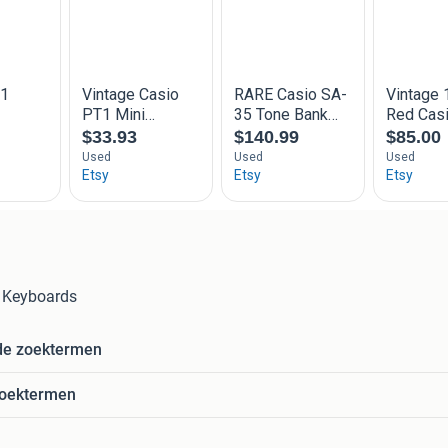
n Keyboards
de zoektermen
zoektermen