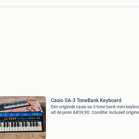
Casio SA-3 ToneBank Keyboard
Een originele casio sa-3 tone bank mini-keybo
uit de jaren &#39;90. Conditie: inclusief origine
doos. Keyboard ziet er netjes uit en is zo goed 
nieuw. Het keyboard wordt geleverd in de or