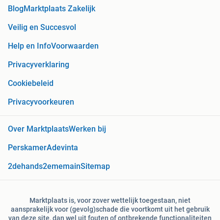
Blog
Marktplaats Zakelijk
Veilig en Succesvol
Help en Info
Voorwaarden
Privacyverklaring
Cookiebeleid
Privacyvoorkeuren
Over Marktplaats
Werken bij
Perskamer
Adevinta
2dehands
2ememain
Sitemap
Marktplaats is, voor zover wettelijk toegestaan, niet
aansprakelijk voor (gevolg)schade die voortkomt uit het gebruik
van deze site, dan wel uit fouten of ontbrekende functionaliteiten