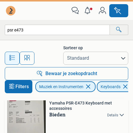
Keyboards
Sorteer op
Alle afstanden…
Bewaar je zoekopdracht
Filters
Muziek en Instrumenten
Keyboards
Yamaha PSR-E473 Keyboard met
accessoires
Bieden
Details