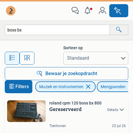
Mengpanelen
Sorteer op
Alle afstanden…
Bewaar je zoekopdracht
Filters
Muziek en Instrumenten
Mengpanelen
roland cpm 120 boss bx 800
Gereserveerd
Details
Tienhoven
25 jul 26