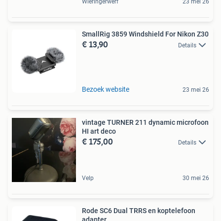
Wieringerwerf
23 mei 26
SmallRig 3859 Windshield For Nikon Z30
€ 13,90
Details
Bezoek website
23 mei 26
vintage TURNER 211 dynamic microfoon
HI art deco
€ 175,00
Details
Velp
30 mei 26
Rode SC6 Dual TRRS en koptelefoon
adapter