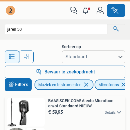
Microfoons
Sorteer op
Alle afstanden…
Bewaar je zoekopdracht
Filters
Muziek en Instrumenten
Microfoons
BAASISGEK.COM! Alecto Microfoon
en/of Standaard NIEUW
€ 59,95
Details