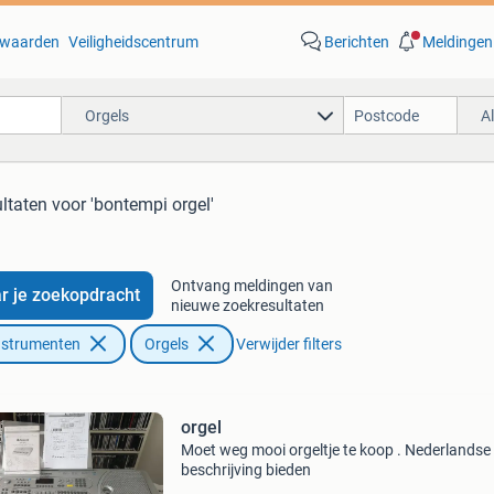
waarden
Veiligheidscentrum
Berichten
Meldingen
Orgels
A
ultaten
voor 'bontempi orgel'
Ontvang meldingen van
r je zoekopdracht
nieuwe zoekresultaten
nstrumenten
Orgels
Verwijder filters
orgel
Moet weg mooi orgeltje te koop . Nederlandse
beschrijving bieden