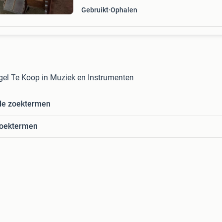
Gebruikt
Ophalen
el Te Koop in Muziek en Instrumenten
de zoektermen
zoektermen