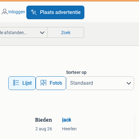
Inloggen
Plaats advertentie
lle afstanden…
Zoek
Sorteer op
Lijst
Foto’s
Bieden
jack
2 aug 26
Heerlen