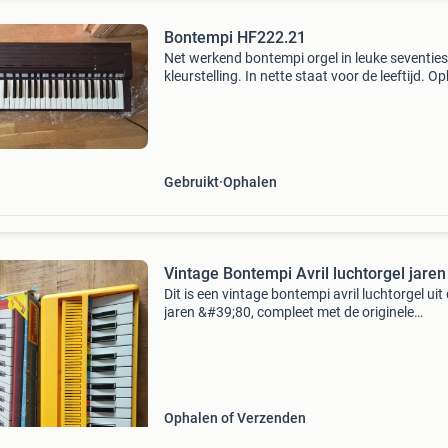
Bontempi HF222.21
Net werkend bontempi orgel in leuke seventies
kleurstelling. In nette staat voor de leeftijd. O
op fiets, 5€ korting. Of gratis bakfietsbezorgi
max 4km vanaf strijp-r.
Gebruikt
Ophalen
Vintage Bontempi Avril luchtorgel jaren
Dit is een vintage bontempi avril luchtorgel uit
jaren &#39;80, compleet met de originele
verpakking. Het instrument gebruikt een inter
elektrische ventilator om lucht langs rieten te
blazen,
Ophalen of Verzenden