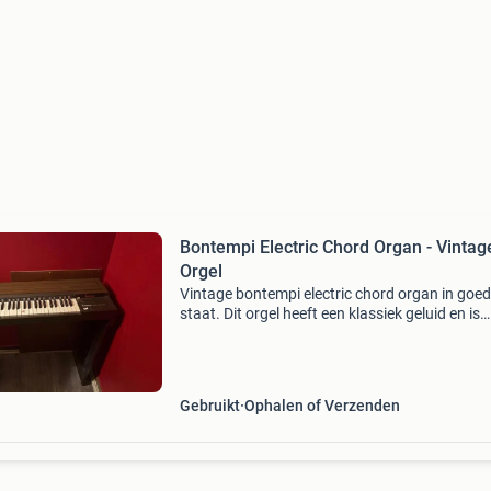
Bontempi Electric Chord Organ - Vintag
Orgel
Vintage bontempi electric chord organ in goe
staat. Dit orgel heeft een klassiek geluid en is
perfect voor verzamelaars of liefhebbers van r
instrumenten. Het instrument is gebruikt, maa
functi
Gebruikt
Ophalen of Verzenden