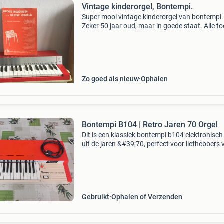
Vintage kinderorgel, Bontempi.
Super mooi vintage kinderorgel van bontempi.
Zeker 50 jaar oud, maar in goede staat. Alle t
werken nog. Met muziekboekje
Zo goed als nieuw
Ophalen
Bontempi B104 | Retro Jaren 70 Orgel
Dit is een klassiek bontempi b104 elektronisch
uit de jaren &#39;70, perfect voor liefhebbers 
vintage instrumenten of als decoratief stuk. H
orgel is oranje van kleur en heeft een auth
Gebruikt
Ophalen of Verzenden