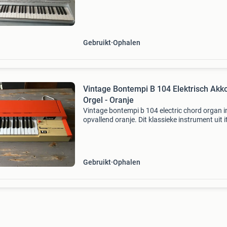
Gebruikt
Ophalen
Vintage Bontempi B 104 Elektrisch Akk
Orgel - Oranje
Vintage bontempi b 104 electric chord organ i
opvallend oranje. Dit klassieke instrument uit it
verkeert in gebruikte, maar goede staat en is 
charmante toevoeging voor verzamelaars of
liefheb
Gebruikt
Ophalen