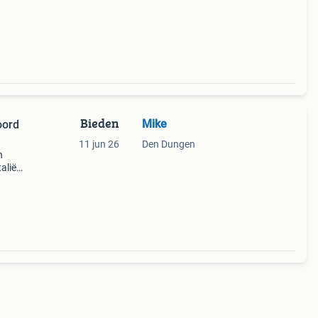
Bieden
Mike
oord
11 jun 26
Den Dungen
n
alië
een