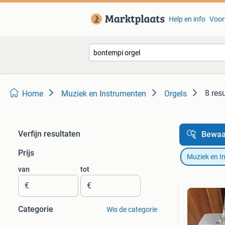
Help en info
Voor
8 res
Home
Muziek en Instrumenten
Orgels
Verfijn resultaten
Bewaa
Prijs
Muziek en I
van
tot
€
€
Categorie
Wis de categorie