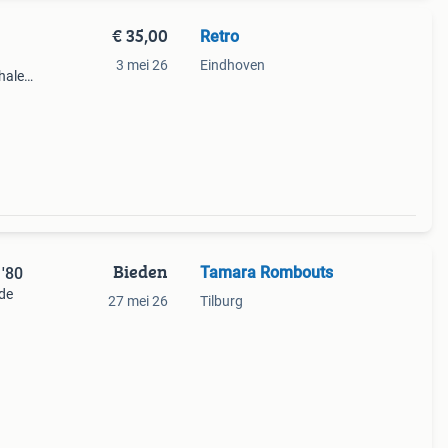
€ 35,00
Retro
3 mei 26
Eindhoven
phalen
ng
Bieden
Tamara Rombouts
 '80
 de
27 mei 26
Tilburg
ne