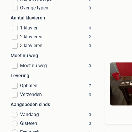
Overige typen
0
Aantal klavieren
1 klavier
4
2 klavieren
2
3 klavieren
0
Moet nu weg
Moet nu weg
0
Levering
Ophalen
7
Verzenden
3
Aangeboden sinds
Vandaag
0
Gisteren
0