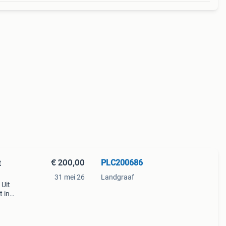
€ 200,00
PLC200686
t
31 mei 26
Landgraaf
 Uit
t in
.
a