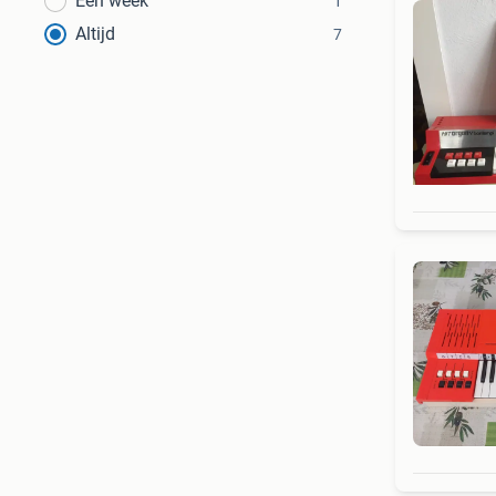
Een week
1
Altijd
7