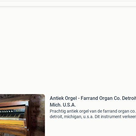
Antiek Orgel - Farrand Organ Co. Detroi
Mich. U.S.A.
Prachtig antiek orgel van de farrand organ co.
detroit, michigan, u.s.a. Dit instrument verkeer
gebruikte staat en heeft een rijke geschiedenis
Ideaal voor verzamelaars, liefhebbers van vint