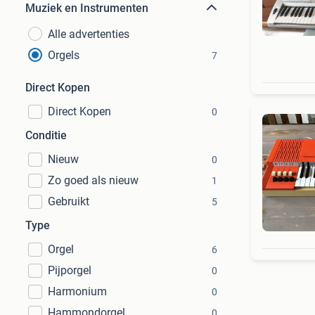
Muziek en Instrumenten
Alle advertenties
Orgels
7
Direct Kopen
Direct Kopen
0
Conditie
Nieuw
0
Zo goed als nieuw
1
Gebruikt
5
Type
Orgel
6
Pijporgel
0
Harmonium
0
Hammondorgel
0