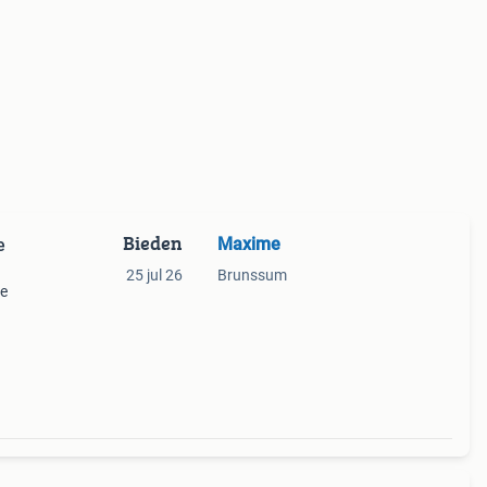
Bieden
Maxime
e
25 jul 26
Brunssum
de
etro-
r