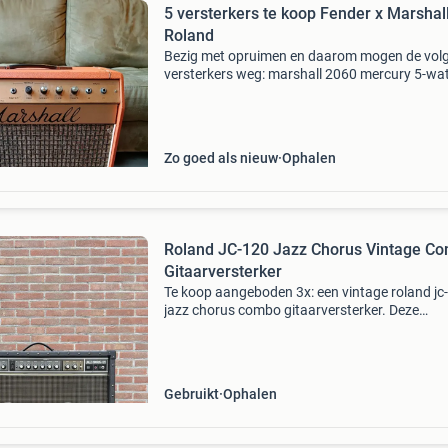
5 versterkers te koop Fender x Marshall
Roland
Bezig met opruimen en daarom mogen de vol
versterkers weg: marshall 2060 mercury 5-wa
1x12" erg vette vintage amp uit 1972-1973 die
zelden te koop komt. Klinkt supergoed en heef
leuke
Zo goed als nieuw
Ophalen
Roland JC-120 Jazz Chorus Vintage C
Gitaarversterker
Te koop aangeboden 3x: een vintage roland jc
jazz chorus combo gitaarversterker. Deze
legendarische versterker staat bekend om zijn
kristalheldere cleane geluid en iconische stere
chorus-effect.
Gebruikt
Ophalen