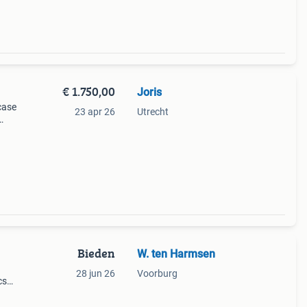
€ 1.750,00
Joris
case
23 apr 26
Utrecht
Bieden
W. ten Harmsen
28 jun 26
Voorburg
cs
o