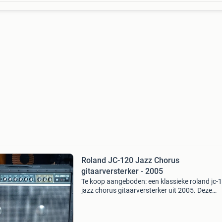
Roland JC-120 Jazz Chorus
gitaarversterker - 2005
Te koop aangeboden: een klassieke roland jc-
jazz chorus gitaarversterker uit 2005. Deze
versterker staat bekend om zijn kristalheldere
geluid, iconische stereo chorus en ingebouwd
reverb. De vers