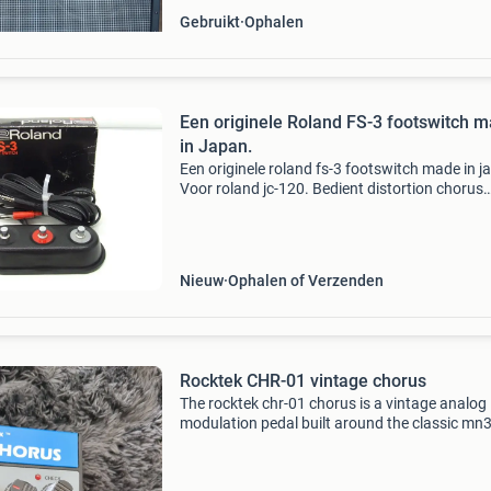
Gebruikt
Ophalen
Een originele Roland FS-3 footswitch 
in Japan.
Een originele roland fs-3 footswitch made in j
Voor roland jc-120. Bedient distortion chorus
reverb gekocht in 1984. Is nooit in gebruik ge
dus nieuw. Doos is wat beschadigd door het 
en
Nieuw
Ophalen of Verzenden
Rocktek CHR-01 vintage chorus
The rocktek chr-01 chorus is a vintage analog
modulation pedal built around the classic mn
and mn3207 bbd chipset, known for producin
warm and organic chorus textures. The analo
bucket-brigade d