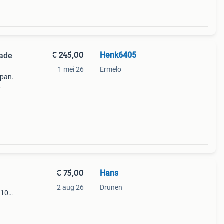
€ 245,00
Henk6405
made
1 mei 26
Ermelo
apan.
weest
heen
€ 75,00
Hans
2 aug 26
Drunen
3102
g
g