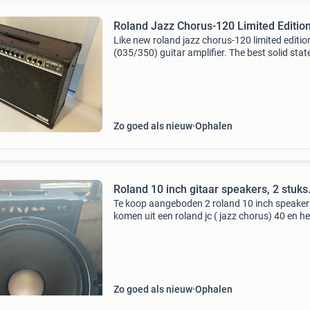
Roland Jazz Chorus-120 Limited Editio
Like new roland jazz chorus-120 limited editio
(035/350) guitar amplifier. The best solid stat
clean amp there is! Unlike a standard roland j
chorus-120, this one i slimited to 350 units wit
Zo goed als nieuw
Ophalen
Roland 10 inch gitaar speakers, 2 stuks
Te koop aangeboden 2 roland 10 inch speaker
komen uit een roland jc ( jazz chorus) 40 en 
weinig speeluren. Impedantie is 4 ohm per sp
en het wattage is 20 watt per speaker of iets 
Zo goed als nieuw
Ophalen