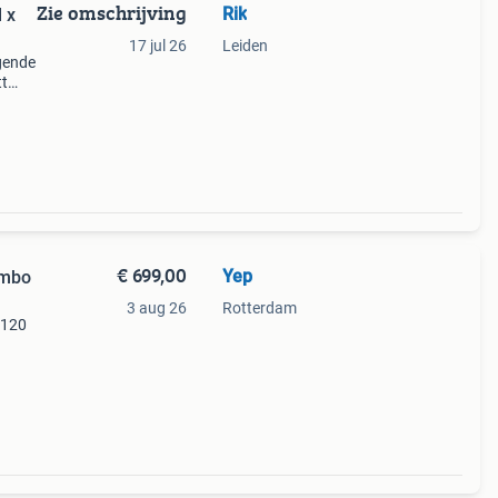
Zie omschrijving
Rik
 x
17 jul 26
Leiden
gende
tt
t een
€ 699,00
Yep
ombo
3 aug 26
Rotterdam
-120
o