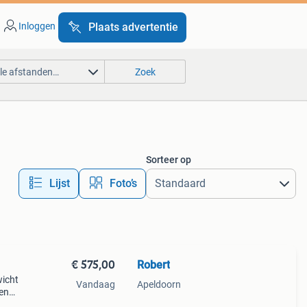
Inloggen
Plaats advertentie
lle afstanden…
Zoek
Sorteer op
Lijst
Foto’s
€ 575,00
Robert
wicht
Vandaag
Apeldoorn
ren