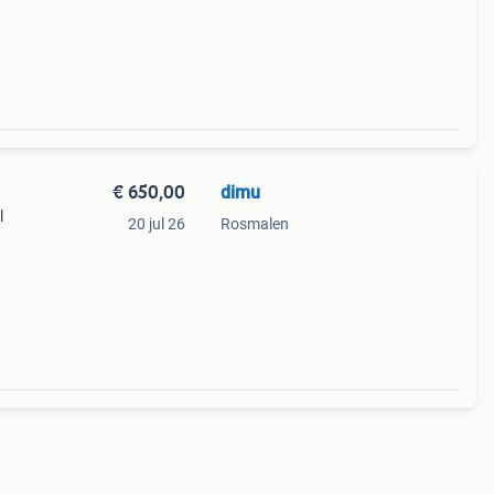
€ 650,00
dimu
l
20 jul 26
Rosmalen