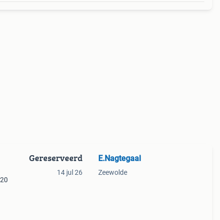
Gereserveerd
E.Nagtegaal
14 jul 26
Zeewolde
120
e