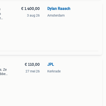
€ 1.400,00
Dylan Raasch
n
n
3 aug 26
Amsterdam
e
azz
h a n
€ 110,00
JPL
.
s. Ze
27 mei 26
Kerkrade
hebben
eaker
mee