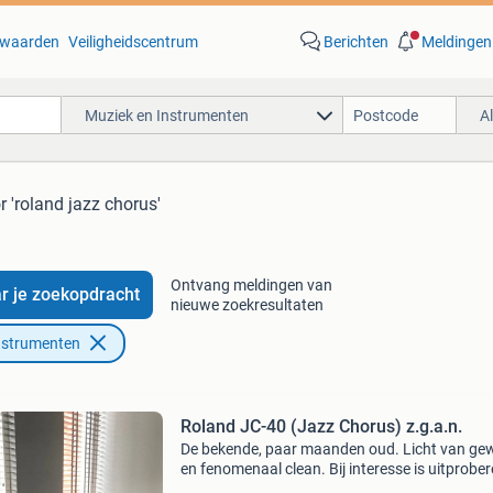
waarden
Veiligheidscentrum
Berichten
Meldingen
Muziek en Instrumenten
A
r 'roland jazz chorus'
Ontvang meldingen van
r je zoekopdracht
nieuwe zoekresultaten
nstrumenten
Roland JC-40 (Jazz Chorus) z.g.a.n.
De bekende, paar maanden oud. Licht van ge
en fenomenaal clean. Bij interesse is uitprobe
mogelijk. Incl hoes. Alleen ophalen.