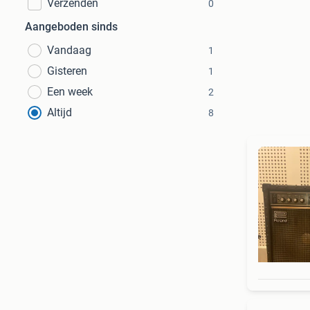
Verzenden
0
Aangeboden sinds
Vandaag
1
Gisteren
1
Een week
2
Altijd
8