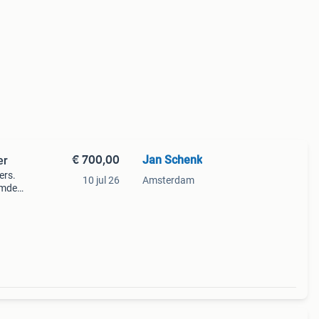
€ 700,00
Jan Schenk
er
ers.
10 jul 26
Amsterdam
emde
ek.