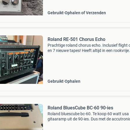
Gebruikt
Ophalen of Verzenden
Roland RE-501 Chorus Echo
Prachtige roland chorus echo. Inclusief flight 
en 7 nieuwe tapes! Heeft altijd in een rookvrije
studio gestaan.
Gebruikt
Ophalen
Roland BluesCube BC-60 90-ies
Roland bluescube bc-60. Te koop 60 watt usa
gitaaramp uit de 90-ies. Dus met de accutroni
spring reverb en echte vintage sound. Klinkt z
warm als buizen.