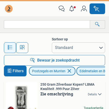
Edelmetalen en Baren
Sorteer op
Alle afstanden…
Bewaar je zoekopdracht
Filters
Postzegels en Munten
Edelmetalen en Bar
250 Gram Zilverbaar Kopen? LBMA
Kwaliteit .999 Puur Zilver
Zie omschrijving
Details
Topadvertentie