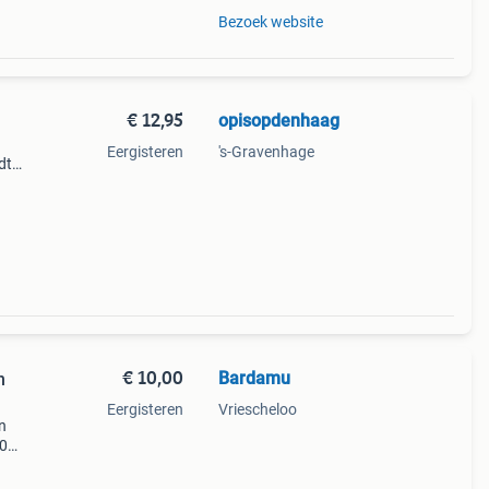
Bezoek website
€ 12,95
opisopdenhaag
Eergisteren
's-Gravenhage
dt
,
 van
€ 10,00
Bardamu
n
Eergisteren
Vriescheloo
n
80
 prima
nog