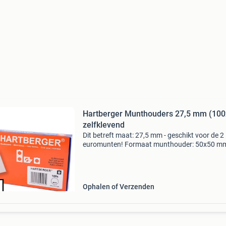
Hartberger Munthouders 27,5 mm (100
zelfklevend
Dit betreft maat: 27,5 mm - geschikt voor de 2
euromunten! Formaat munthouder: 50x50 m
aantal: 100 stuks geschikte insteekbladen:
hartberger gm20, gm12 en lk12 munthouderb
de beste en meest veil
Ophalen of Verzenden