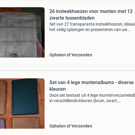
26 insteekhoezen voor munten met 12
zwarte tussenbladen
Set van 27 transparante insteekhoezen, ideaa
het veilig opbergen en presenteren van uw
muntencollectie. Daarnaast bevat de set 14 z
vellen die perfect zijn om tussen de hoezen te
plaatsen,
Ophalen of Verzenden
Set van 4 lege muntenalbums - diverse
kleuren
Deze set bestaat uit 4 lege muntenverzamela
in verschillende kleuren (bruin, zwart,
bordeauxrood). De albums worden alleen als
complete set verkocht en zijn ideaal voor het ve
opbergen en pre
Ophalen of Verzenden