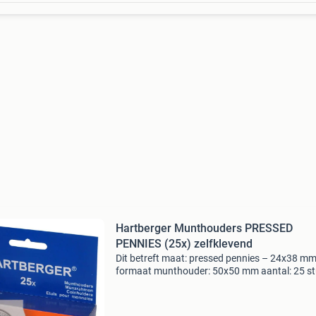
Hartberger Munthouders PRESSED
PENNIES (25x) zelfklevend
Dit betreft maat: pressed pennies – 24x38 m
formaat munthouder: 50x50 mm aantal: 25 s
geschikte insteekbladen: hartberger gm20, g
en lk12 munthouderbladen de beste en meest
veilige munthouder