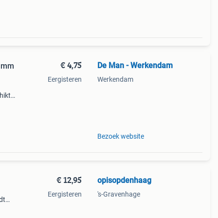
€ 4,75
De Man - Werkendam
4 mm
Eergisteren
Werkendam
hikte
2
Bezoek website
€ 12,95
opisopdenhaag
Eergisteren
's-Gravenhage
dt
,
 van