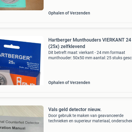
veel
Ophalen of Verzenden
Hartberger Munthouders VIERKANT 2
(25x) zelfklevend
Dit betreft maat: vierkant - 24 mm formaat
munthouder: 50x50 mm aantal: 25 stuks gesc
insteekbladen: hartberger gm20, gm12 en lk1
munthouderbladen de beste en meest veilige
munthouder voor al uw
Ophalen of Verzenden
Vals geld detector nieuw.
Door gebruik te maken van geavanceerde
technieken en superieur materiaal, onderschei
het zich door zijn nieuwheid, complete functies
nauwkeurigheid en vereenvoudiging. Detectie