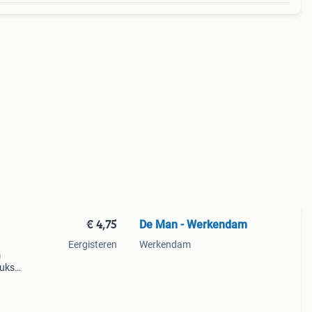
€ 4,75
De Man - Werkendam
Eergisteren
Werkendam
m
tuks
m12