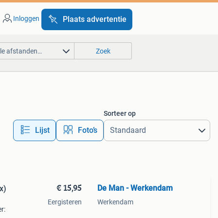
Inloggen
Plaats advertentie
lle afstanden…
Zoek
Sorteer op
Lijst
Foto’s
€ 15,95
De Man - Werkendam
x)
Eergisteren
Werkendam
r: