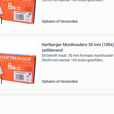
50x50 mm aantal: 100 stuks geschikte
insteekbladen: hartberger gm20, gm12 en lk1
munthouderbladen de beste en meest veilige
munthouder voor al uw munten.
Ophalen of Verzenden
Hartberger Munthouders 30 mm (100x)
zelfklevend
Dit betreft maat: 30 mm formaat munthouder:
50x50 mm aantal: 100 stuks geschikte
insteekbladen: hartberger gm20, gm12 en lk1
munthouderbladen de beste en meest veilige
munthouder voor al uw munten. O
Ophalen of Verzenden