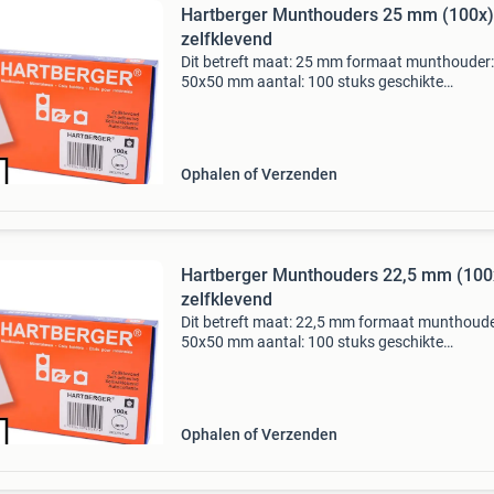
Hartberger Munthouders 25 mm (100x)
zelfklevend
Dit betreft maat: 25 mm formaat munthouder:
50x50 mm aantal: 100 stuks geschikte
insteekbladen: hartberger gm20, gm12 en lk1
munthouderbladen de beste en meest veilige
munthouder voor al uw munten. O
Ophalen of Verzenden
Hartberger Munthouders 22,5 mm (100
zelfklevend
Dit betreft maat: 22,5 mm formaat munthoude
50x50 mm aantal: 100 stuks geschikte
insteekbladen: hartberger gm20, gm12 en lk1
munthouderbladen de beste en meest veilige
munthouder voor al uw munten.
Ophalen of Verzenden