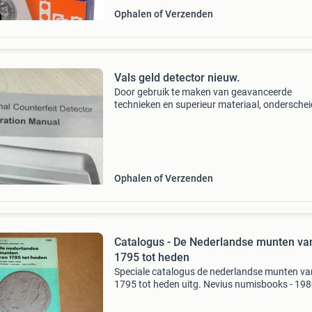
Ophalen of Verzenden
Vals geld detector nieuw.
Door gebruik te maken van geavanceerde
technieken en superieur materiaal, onderschei
het zich door zijn nieuwheid, complete functies
nauwkeurigheid en vereenvoudiging. Detectie
wit doorvallend
Ophalen of Verzenden
Catalogus - De Nederlandse munten va
1795 tot heden
Speciale catalogus de nederlandse munten va
1795 tot heden uitg. Nevius numisbooks - 19
uitgebreid en rijk geïllustreerd, 128 pag. En in
staat. Zie ook mijn andere advertenties voor 