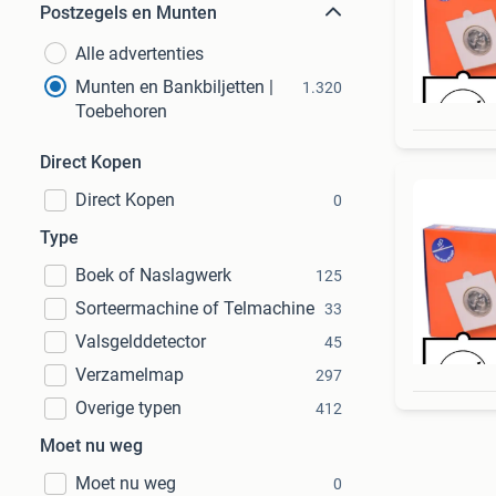
Postzegels en Munten
Alle advertenties
Munten en Bankbiljetten |
1.320
Toebehoren
Direct Kopen
Direct Kopen
0
Type
Boek of Naslagwerk
125
Sorteermachine of Telmachine
33
Valsgelddetector
45
Verzamelmap
297
Overige typen
412
Moet nu weg
Moet nu weg
0