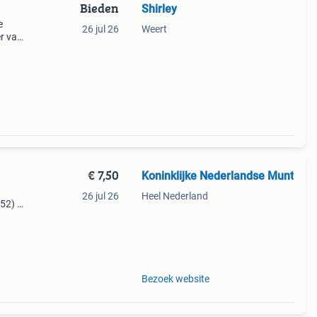
Bieden
Shirley
e
26 jul 26
Weert
er van
an
9 e
€ 7,50
Koninklijke Nederlandse Munt
26 jul 26
Heel Nederland
52) •
e
Bezoek website