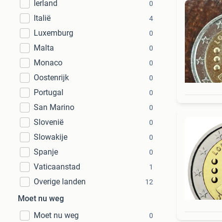
Ierland
0
Italië
4
Luxemburg
0
Malta
0
Monaco
0
Oostenrijk
0
Portugal
0
San Marino
0
Slovenië
0
Slowakije
0
Spanje
0
Vaticaanstad
1
Overige landen
12
Moet nu weg
Moet nu weg
0