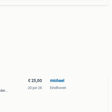
€ 25,00
michael
20 jun 26
Eindhoven
ndere