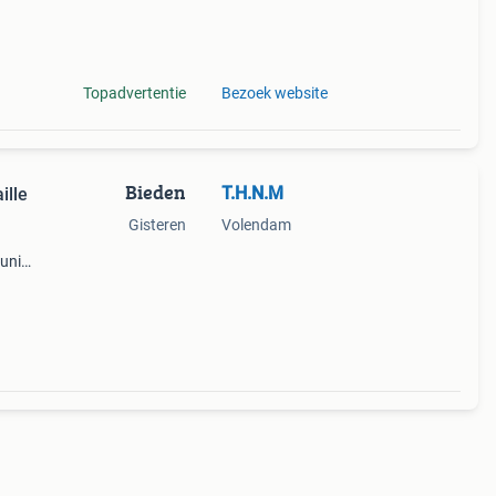
e
Topadvertentie
Bezoek website
Bieden
T.H.N.M
ille
Gisteren
Volendam
uniek