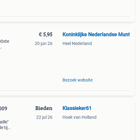
€ 5,95
Koninklijke Nederlandse Munt
00ste
20 jun 26
Heel Nederland
den
Bezoek website
Bieden
Klassieker61
2009
22 jul 26
Hoek van Holland
ille"
e tijd
n.