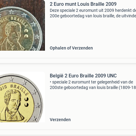
2 Euro munt Louis Braille 2009
Deze speciale 2 euromunt uit 2009 herdenkt d
200e geboortedag van louis braille, de uitvind
het brailleschrift. De munt toont een portret v
louis braille met zijn naam en de jaartallen 180
Ophalen of Verzenden
België 2 Euro Braille 2009 UNC
• speciale 2 euromunt ter gelegenheid van de
200ste geboortedag van louis braille (1809-18
braille was de uitvinder van het braille-schrift
waarmee blinden kunnen lezen en schrijven. D
koninklij
Verzenden