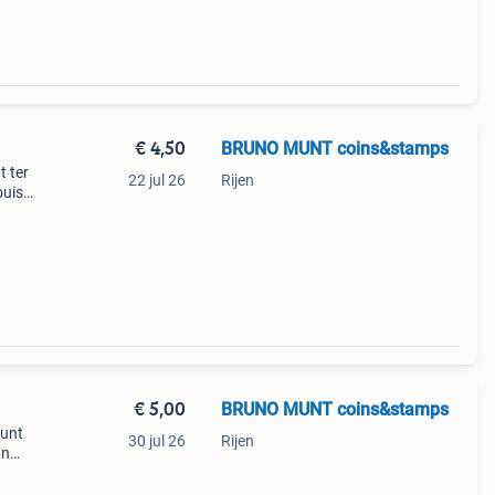
€ 4,50
BRUNO MUNT coins&stamps
t ter
22 jul 26
Rijen
ouis
-
€ 5,00
BRUNO MUNT coins&stamps
munt
30 jul 26
Rijen
an
nder