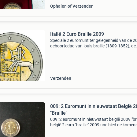
Ophalen of Verzenden
Italië 2 Euro Braille 2009
Speciale 2 euromunt ter gelegenheid van de 2
geboortedag van louis braille (1809-1852), de
uitvinder van het braille-schrift, waarmee blin
kunnen lezen en schrijven. De koninklijke
nederlandse
Verzenden
009: 2 Euromunt in nieuwstaat België 
"Braille"
009: 2 euromunt in nieuwstaat belgië 2009 "bra
belgië 2 euro "braille" 2009 unc bied de komend
nog veel meer euromunten op marktplaats aa
Succes met bieden via marktpl