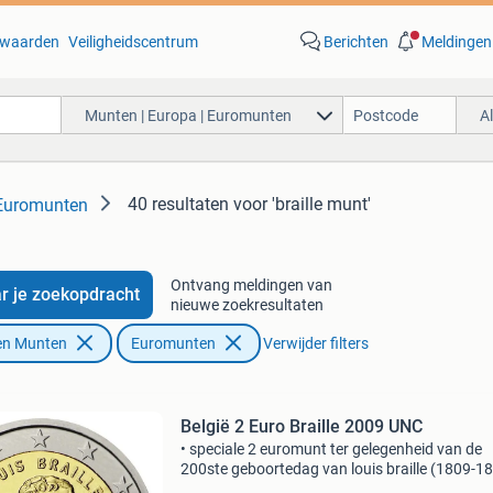
waarden
Veiligheidscentrum
Berichten
Meldingen
Munten | Europa | Euromunten
A
40 resultaten
voor 'braille munt'
 Euromunten
Ontvang meldingen van
r je zoekopdracht
nieuwe zoekresultaten
en Munten
Euromunten
Verwijder filters
België 2 Euro Braille 2009 UNC
• speciale 2 euromunt ter gelegenheid van de
200ste geboortedag van louis braille (1809-18
braille was de uitvinder van het braille-schrift