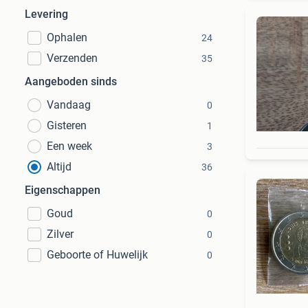
Levering
Ophalen
24
Verzenden
35
Aangeboden sinds
Vandaag
0
Gisteren
1
Een week
3
Altijd
36
Eigenschappen
Goud
0
Zilver
0
Geboorte of Huwelijk
0