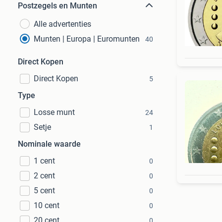
Postzegels en Munten
Alle advertenties
Munten | Europa | Euromunten
40
Direct Kopen
Direct Kopen
5
Type
Losse munt
24
Setje
1
Nominale waarde
1 cent
0
2 cent
0
5 cent
0
10 cent
0
20 cent
0