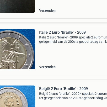
Verzenden
Italië 2 Euro "Braille" - 2009
Italië 2 euro "braille" - 2009 speciale 2 euromun
gelegenheid van de 200ste geboortedag van l
braille (1809-1852), de uitvinder van het braille
schrift, waarmee blinden kunnen lezen
Verzenden
België 2 Euro "Braille" - 2009
België 2 euro "braille" - 2009 • speciale 2 euro
ter gelegenheid van de 200ste geboortedag v
louis braille (1809-1852) • braille was de uitvi
van het braille-schrift waarmee blinde