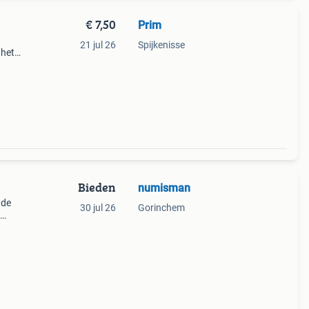
€ 7,50
Prim
21 jul 26
Spijkenisse
 het
aille
ol
Bieden
numisman
 de
30 jul 26
Gorinchem
nden