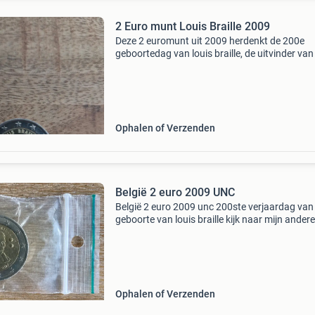
2 Euro munt Louis Braille 2009
Deze 2 euromunt uit 2009 herdenkt de 200e
geboortedag van louis braille, de uitvinder van
brailleschrift. De munt toont een portret van br
met zijn initialen in brailleschrift. Een waardev
Ophalen of Verzenden
België 2 euro 2009 UNC
België 2 euro 2009 unc 200ste verjaardag van
geboorte van louis braille kijk naar mijn andere
advertenties, exclusief verzendkosten. Verze
met post nl op eigen risico.
Ophalen of Verzenden