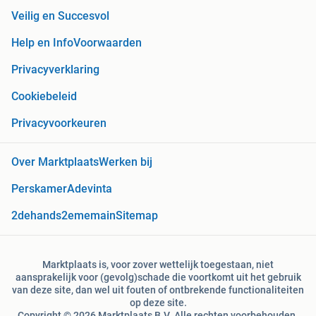
Veilig en Succesvol
Help en Info
Voorwaarden
Privacyverklaring
Cookiebeleid
Privacyvoorkeuren
Over Marktplaats
Werken bij
Perskamer
Adevinta
2dehands
2ememain
Sitemap
Marktplaats is, voor zover wettelijk toegestaan, niet
aansprakelijk voor (gevolg)schade die voortkomt uit het gebruik
van deze site, dan wel uit fouten of ontbrekende functionaliteiten
op deze site.
Copyright © 2026 Marktplaats B.V. Alle rechten voorbehouden.