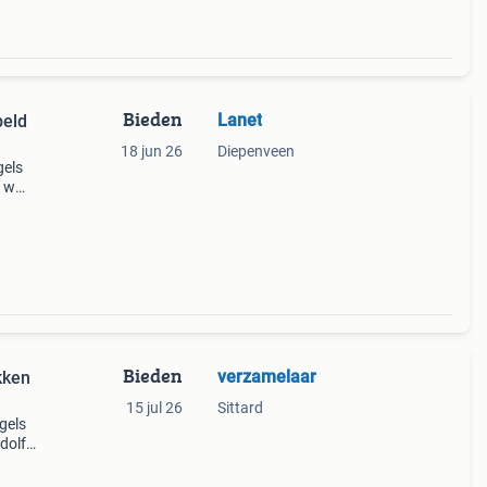
Bieden
Lanet
peld
18 jun 26
Diepenveen
gels
f ww2
Bieden
verzamelaar
kken
15 jul 26
Sittard
gels
dolf
n uit