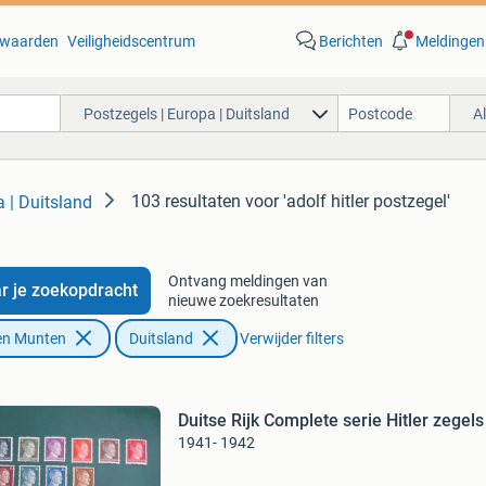
waarden
Veiligheidscentrum
Berichten
Meldingen
Postzegels | Europa | Duitsland
A
103 resultaten
voor 'adolf hitler postzegel'
a | Duitsland
Ontvang meldingen van
r je zoekopdracht
nieuwe zoekresultaten
en Munten
Duitsland
Verwijder filters
Duitse Rijk Complete serie Hitler zegels
1941- 1942