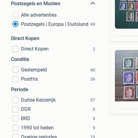
Postzegels en Munten
Alle advertenties
Postzegels | Europa | Duitsland
99
Direct Kopen
Direct Kopen
2
Conditie
Gestempeld
40
Postfris
39
Periode
Duitse Keizerrijk
57
DDR
0
BRD
9
1990 tot heden
5
Overige periodes
25