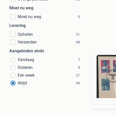
Moet nu weg
Moet nu weg
0
Levering
Ophalen
31
Verzenden
98
Aangeboden sinds
Vandaag
7
Gisteren
9
Een week
21
Altijd
99