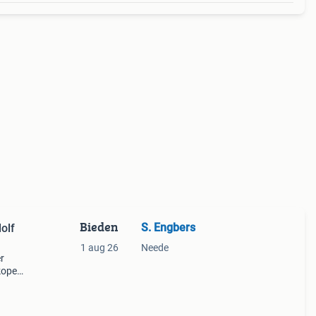
Bieden
S. Engbers
olf
1 aug 26
Neede
r
koper.
n.