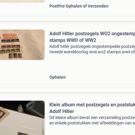
Postfris
Ophalen of Verzenden
Adolf Hitler postzegels WO2 ongestem
stamps WWII of WW2
Adolf hitler postzegels ongestempelde postze
tweede wereldoorlog woii wo2 stamps wwii o
adolf hitler eventuele verzending mogelijk via
postnl.
Ophalen
Klein album met postzegels en poststu
Adolf Hitler
Dit kleine album bevat een verzameling postze
en enkele poststukken met afbeeldingen van a
hitler. De postzegels zijn gestempeld en datere
de periode van het duitse rijk. Een interessant