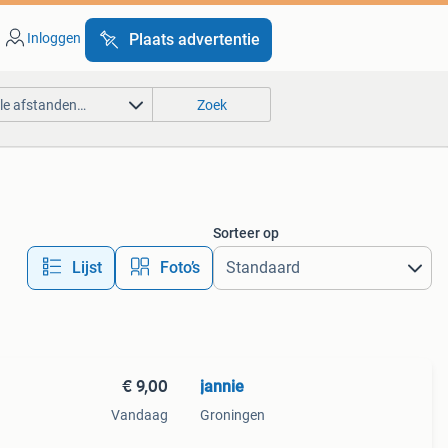
Inloggen
Plaats advertentie
lle afstanden…
Zoek
Sorteer op
Lijst
Foto’s
€ 9,00
jannie
Vandaag
Groningen