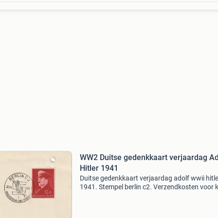
WW2 Duitse gedenkkaart verjaardag Ad
Hitler 1941
Duitse gedenkkaart verjaardag adolf wwii hitle
1941. Stempel berlin c2. Verzendkosten voor 
Verzending op eigen risico koper. Graag biede
#Militarisme #woii