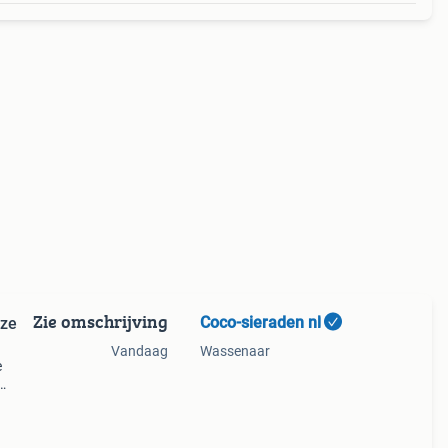
Zie omschrijving
Coco-sieraden nl
nze
Vandaag
Wassenaar
e
zoekt
den