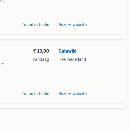
de
 + €3
Topadvertentie
Bezoek website
€ 13,00
Catawiki
Vandaag
Heel Nederland
er -
9%
10 k
Topadvertentie
Bezoek website