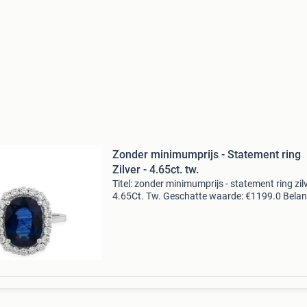
Zonder minimumprijs - Statement ring
Zilver - 4.65ct. tw.
Titel: zonder minimumprijs - statement ring zilv
4.65Ct. Tw. Geschatte waarde: €1199.0 Belang
winnende biedingen zijn exclusief 9%
koperbescherming + €3 kavel beschrijving natu