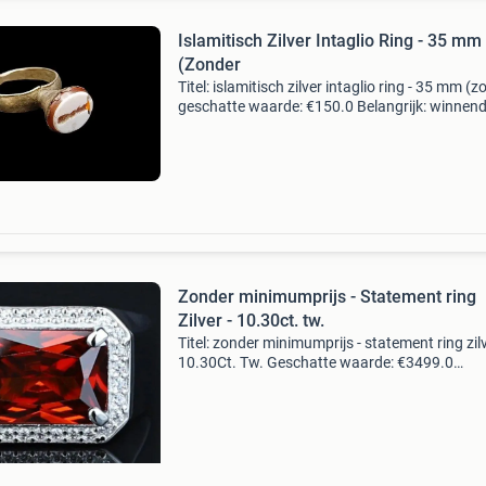
Islamitisch Zilver Intaglio Ring - 35 mm
(Zonder
Titel: islamitisch zilver intaglio ring - 35 mm (
geschatte waarde: €150.0 Belangrijk: winnen
biedingen zijn exclusief 9% koperbescherming
kavel beschrijving een zilveren ring u
Zonder minimumprijs - Statement ring
Zilver - 10.30ct. tw.
Titel: zonder minimumprijs - statement ring zilv
10.30Ct. Tw. Geschatte waarde: €3499.0
Belangrijk: winnende biedingen zijn exclusief 
koperbescherming + €3 kavel beschrijving # 7,