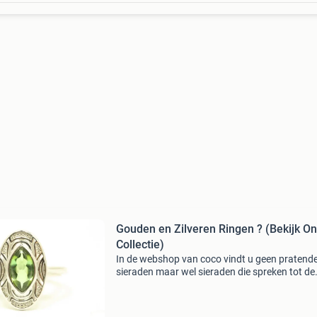
Gouden en Zilveren Ringen ? (Bekijk O
Collectie)
In de webshop van coco vindt u geen pratend
sieraden maar wel sieraden die spreken tot de
verbeelding van iedereen met smaak. Kortom 
u kwaliteit en goede service dan is coco siera
het adres