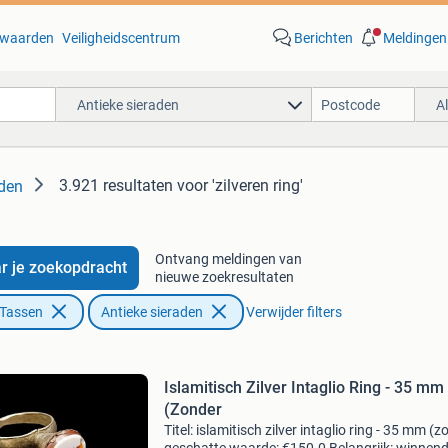
waarden
Veiligheidscentrum
Berichten
Meldingen
Antieke sieraden
A
3.921 resultaten
voor 'zilveren ring'
aden
Ontvang meldingen van
r je zoekopdracht
nieuwe zoekresultaten
 Tassen
Antieke sieraden
Verwijder filters
Islamitisch Zilver Intaglio Ring - 35 mm
(Zonder
Titel: islamitisch zilver intaglio ring - 35 mm (