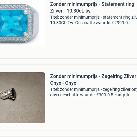
Zonder minimumprijs - Statement ring
Zilver - 10.30ct. tw.
Titel: zonder minimumprijs - statement ring zilv
10.30Ct. Tw. Geschatte waarde: €2999.0
Belangrijk: winnende biedingen zijn exclusief 
koperbescherming + €3 kavel beschrijving natu
Zonder minimumprijs - Zegelring Zilver
Onyx - Onyx
Titel: zonder minimumprijs - zegelring zilver on
onyx geschatte waarde: €300.0 Belangrijk:
winnende biedingen zijn exclusief 9%
koperbescherming + €3 kavel beschrijving ele
cocktailr