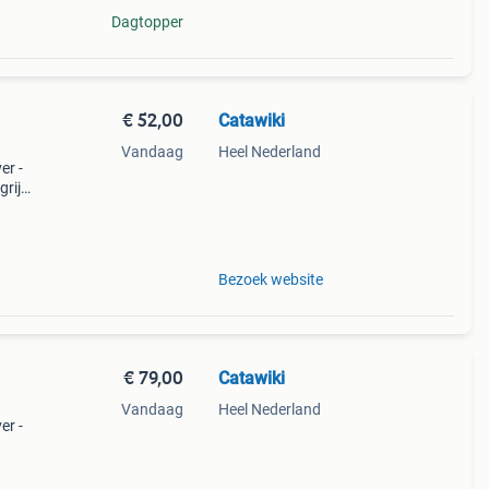
Dagtopper
€ 52,00
Catawiki
Vandaag
Heel Nederland
er -
rijk:
urlij
Bezoek website
€ 79,00
Catawiki
Vandaag
Heel Nederland
er -
9%
urli