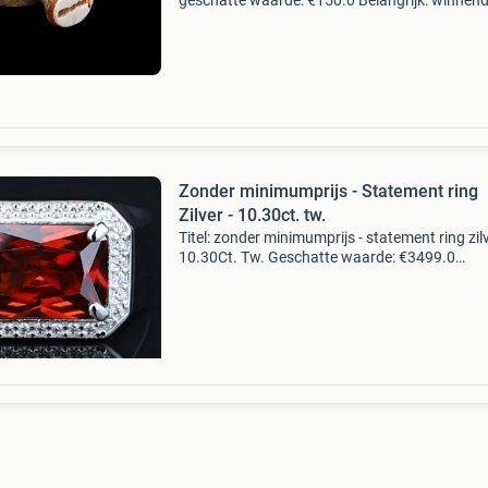
geschatte waarde: €150.0 Belangrijk: winnen
biedingen zijn exclusief 9% koperbescherming
kavel beschrijving een zilveren ring u
Zonder minimumprijs - Statement ring
Zilver - 10.30ct. tw.
Titel: zonder minimumprijs - statement ring zilv
10.30Ct. Tw. Geschatte waarde: €3499.0
Belangrijk: winnende biedingen zijn exclusief 
koperbescherming + €3 kavel beschrijving # 7,