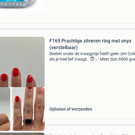
F165 Prachtige zilveren ring met onyx
(verstelbaar)
Bieden onder de vraagprijs heeft geen zin! Ook
als je heel lief vraagt.. 😇 ✅ Meer dan 6800 go
recensies ✨ zilvergehalte 835 met keurmerk
afmetingen 1 cm de foto’s vormen integraal
onderdeel v
Ophalen of Verzenden