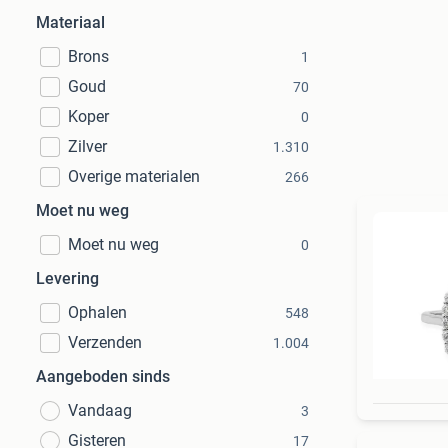
Materiaal
Brons
1
Goud
70
Koper
0
Zilver
1.310
Overige materialen
266
Moet nu weg
Moet nu weg
0
Levering
Ophalen
548
Verzenden
1.004
Aangeboden sinds
Vandaag
3
Gisteren
17