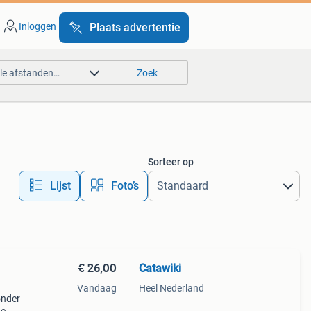
Inloggen
Plaats advertentie
lle afstanden…
Zoek
Sorteer op
Lijst
Foto’s
€ 26,00
Catawiki
Vandaag
Heel Nederland
zonder