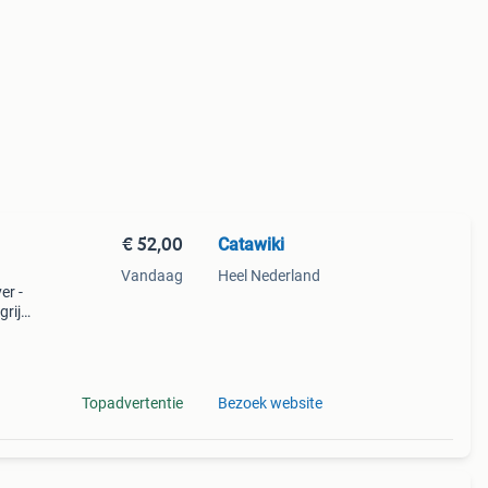
€ 52,00
Catawiki
Vandaag
Heel Nederland
er -
rijk:
urlij
Topadvertentie
Bezoek website