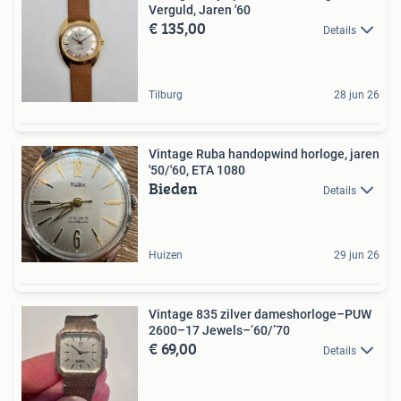
Verguld, Jaren '60
€ 135,00
Details
Tilburg
28 jun 26
Vintage Ruba handopwind horloge, jaren
'50/'60, ETA 1080
Bieden
Details
Huizen
29 jun 26
Vintage 835 zilver dameshorloge–PUW
2600–17 Jewels–’60/’70
€ 69,00
Details