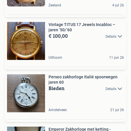
Zeeland
4 jul 26
Vintage TITUS 17 Jewels Incabloc –
jaren ’50/’60
€ 100,00
Details
Uithoorn
11 jun 26
Perseo zakhorloge Italië spoorwegen
jaren 60
Bieden
Details
Amstelveen
21 jul 26
Emperor Zakhorloge met ketting -