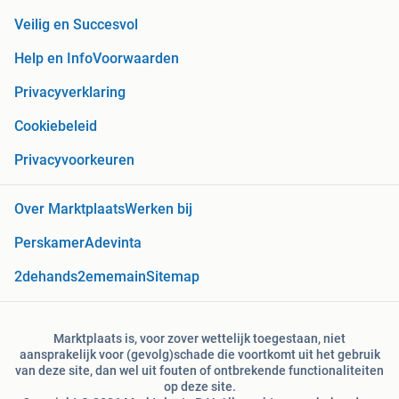
Veilig en Succesvol
Help en Info
Voorwaarden
Privacyverklaring
Cookiebeleid
Privacyvoorkeuren
Over Marktplaats
Werken bij
Perskamer
Adevinta
2dehands
2ememain
Sitemap
Marktplaats is, voor zover wettelijk toegestaan, niet
aansprakelijk voor (gevolg)schade die voortkomt uit het gebruik
van deze site, dan wel uit fouten of ontbrekende functionaliteiten
op deze site.