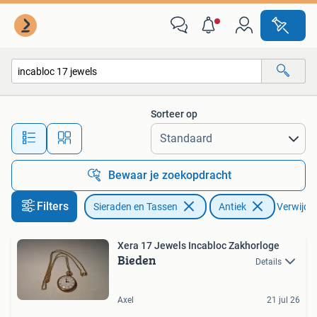
Horloges | Antiek
Sorteer op
Alle afstanden…
Bewaar je zoekopdracht
Filters
Sieraden en Tassen
Antiek
Verwijder 
Xera 17 Jewels Incabloc Zakhorloge
Bieden
Details
Axel
21 jul 26