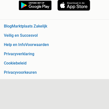
Blog
Marktplaats Zakelijk
Veilig en Succesvol
Help en Info
Voorwaarden
Privacyverklaring
Cookiebeleid
Privacyvoorkeuren
Over Marktplaats
Werken bij
Perskamer
Adevinta
2dehands
2ememain
Sitemap