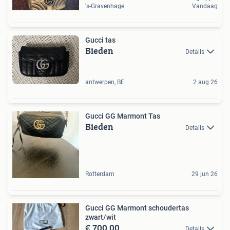
's-Gravenhage
Vandaag
Gucci tas
Bieden
Details
antwerpen, BE
2 aug 26
Gucci GG Marmont Tas
Bieden
Details
Rotterdam
29 jun 26
Gucci GG Marmont schoudertas
zwart/wit
€ 700,00
Details