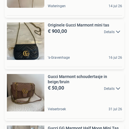
Wateringen
14 jul 26
Originele Gucci Marmont mini tas
€ 900,00
Details
's-Gravenhage
16 jul 26
Gucci Marmont schoudertasje in
beige/bruin
€ 50,00
Details
Velserbroek
31 jul 26
Gucci GG Marmont Half Moon Mini Tas