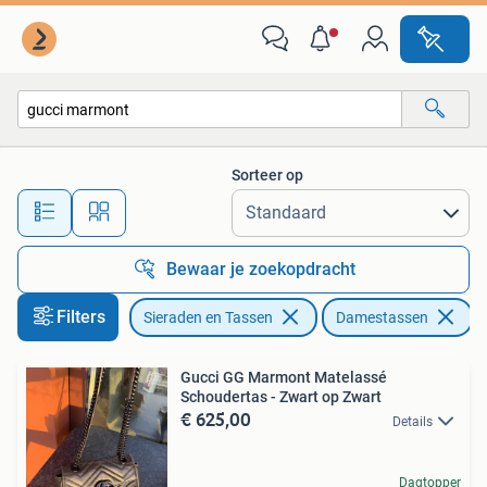
Tassen | Damestassen
Sorteer op
Alle afstanden…
Bewaar je zoekopdracht
Filters
Sieraden en Tassen
Damestassen
V
Gucci GG Marmont Matelassé
Schoudertas - Zwart op Zwart
€ 625,00
Details
Dagtopper