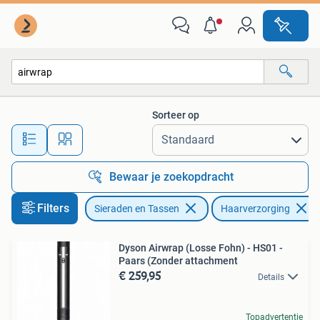
Uiterlijk | Haarverzorging
Sorteer op
Alle afstanden…
Bewaar je zoekopdracht
Filters
Sieraden en Tassen
Haarverzorging
Dyson Airwrap (Losse Fohn) - HS01 -
Paars (Zonder attachment
€ 259,95
Details
Topadvertentie