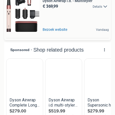
Dyson Airwrap i.d. - Multistyler
€ 369,99
Details
Bezoek website
Vandaag