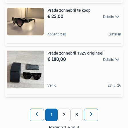
Prada zonnebril te koop
€ 25,00
Details
Abbenbroek
Gisteren
Prada zonnebril 19ZS origineel
€ 180,00
Details
Venlo
28 jul 26
1
2
3
Pagina 1 van 3