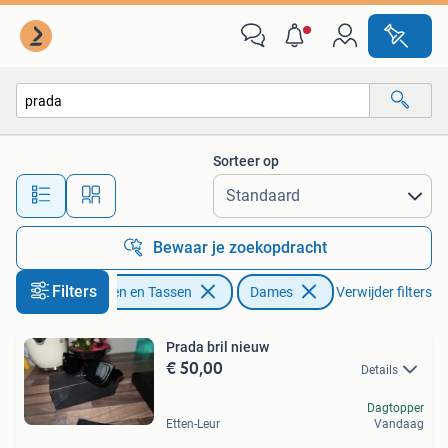
Zonnebrillen en Brillen | Dames
Sorteer op
Alle afstanden…
Bewaar je zoekopdracht
Filters
Sieraden en Tassen
Dames
Verwijder filters
Prada bril nieuw
€ 50,00
Details
Dagtopper
Etten-Leur
Vandaag