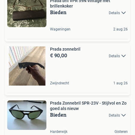
Prada bril VPR 59N vintage met
brillenkoker
Bieden
Details
Wageningen
2 aug 26
Prada zonnebril
€ 90,00
Details
Zwijndrecht
1 aug 26
Prada Zonnebril SPR-23V - Stijlvol en Zo
goed als nieuw
Bieden
Details
Harderwijk
Gisteren