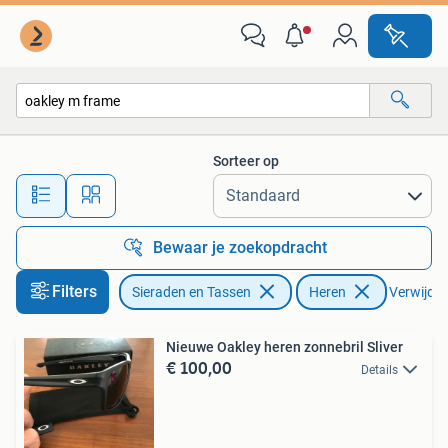
Zonnebrillen en Brillen | Heren
Sorteer op
Alle afstanden…
Bewaar je zoekopdracht
Filters
Sieraden en Tassen
Heren
Verwijder 
Nieuwe Oakley heren zonnebril Sliver
€ 100,00
Details