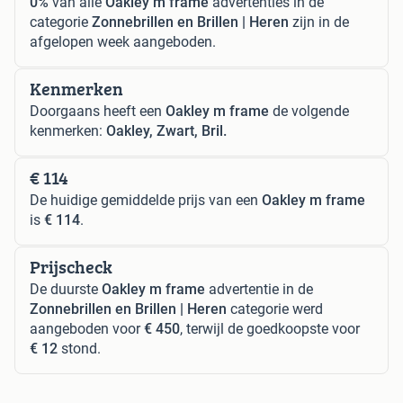
0%
van alle
Oakley m frame
advertenties in de
categorie
Zonnebrillen en Brillen | Heren
zijn in de
afgelopen week aangeboden.
Kenmerken
Doorgaans heeft een
Oakley m frame
de volgende
kenmerken:
Oakley, Zwart, Bril.
€ 114
De huidige gemiddelde prijs van een
Oakley m frame
is
€ 114
.
Prijscheck
De duurste
Oakley m frame
advertentie in de
Zonnebrillen en Brillen | Heren
categorie werd
aangeboden voor
€ 450
, terwijl de goedkoopste voor
€ 12
stond.