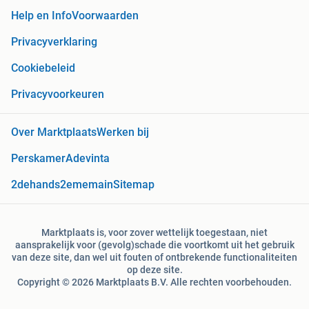
Help en Info
Voorwaarden
Privacyverklaring
Cookiebeleid
Privacyvoorkeuren
Over Marktplaats
Werken bij
Perskamer
Adevinta
2dehands
2ememain
Sitemap
Marktplaats is, voor zover wettelijk toegestaan, niet
aansprakelijk voor (gevolg)schade die voortkomt uit het gebruik
van deze site, dan wel uit fouten of ontbrekende functionaliteiten
op deze site.
Copyright © 2026 Marktplaats B.V. Alle rechten voorbehouden.