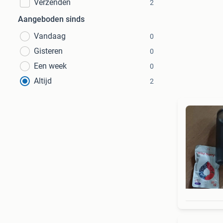
Verzenden
2
Aangeboden sinds
Vandaag
0
Gisteren
0
Een week
0
Altijd
2