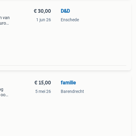
€ 30,00
D&D
en van
1 jun 26
Enschede
euro
€ 15,00
familie
og
5 mei 26
Barendrecht
n ook