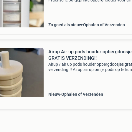
Praktische 3d-geprinte opberghouder voor air
pods, gemaakt van veilig food safe materiaal.
Ideaal om al je pods overzichtelijk op één plek 
beware
Zo goed als nieuw
Ophalen of Verzenden
Airup Air up pods houder opbergdoosje
GRATIS VERZENDING!!
Airup / air up pods houder opbergdoosjes grat
verzending!!! Airup air up om je pods op te ku
bergen bij het wisselen van smaak. Wordt gel
met 5 doosjes plus houder zoals afgebeeld op
fot
Nieuw
Ophalen of Verzenden