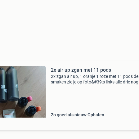
2x air up zgan met 11 pods
2x zgan air up, 1 oranje 1 roze met 11 pods de
smaken zie je op foto&#39;s links alle drie nog
verpakte pods per zakje, dus 9 stuks in palstic
rechts 2x 1 stuks nog in plastic cupje. Zie v
Zo goed als nieuw
Ophalen