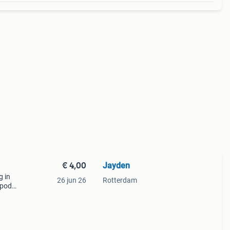
€ 4,00
Jayden
g in
26 jun 26
Rotterdam
e pods
aak).