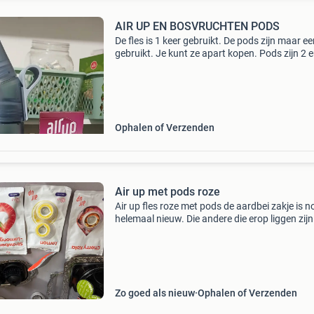
AIR UP EN BOSVRUCHTEN PODS
De fles is 1 keer gebruikt. De pods zijn maar e
gebruikt. Je kunt ze apart kopen. Pods zijn 2 
per stuk.
Ophalen of Verzenden
Air up met pods roze
Air up fles roze met pods de aardbei zakje is n
helemaal nieuw. Die andere die erop liggen zij
nog dicht. De losse pods van foto 2 zijn enkele
keren gebruikt.
Zo goed als nieuw
Ophalen of Verzenden