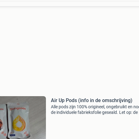
Air Up Pods (info in de omschrijving)
Alle pods zijn 100% origineel, ongebruikt en no
de individuele fabrieksfolie geseald. Let op: d
worden verkocht in setjes van 3 stuks (per sm
De buitenste zak zit er niet omheen, maar d