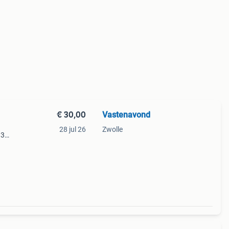
€ 30,00
Vastenavond
28 jul 26
Zwolle
 3
 cupje