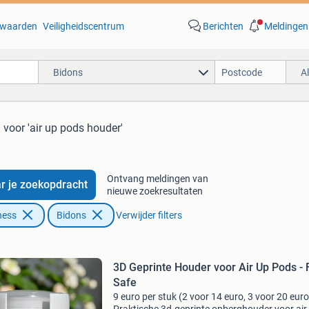
waarden
Veiligheidscentrum
Berichten
Meldingen
Bidons
A
n
voor 'air up pods houder'
Ontvang meldingen van
r je zoekopdracht
nieuwe zoekresultaten
ness
Bidons
Verwijder filters
3D Geprinte Houder voor Air Up Pods -
Safe
9 euro per stuk (2 voor 14 euro, 3 voor 20 euro