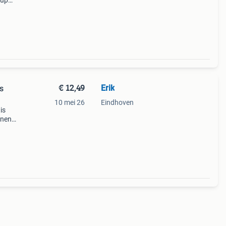
 up
te
€ 12,49
Erik
s
10 mei 26
Eindhoven
is
nnen
everd
 de