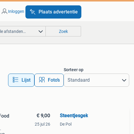
Inloggen
Plaats advertentie
lle afstanden…
Zoek
Sorteer op
Lijst
Foto’s
€ 9,00
Steentjesgek
 Food
25 jul 26
De Pol
.