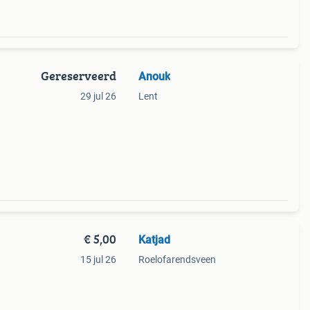
Gereserveerd
Anouk
29 jul 26
Lent
€ 5,00
Katjad
15 jul 26
Roelofarendsveen