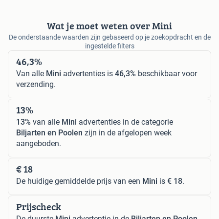
Wat je moet weten over Mini
De onderstaande waarden zijn gebaseerd op je zoekopdracht en de
ingestelde filters
46,3%
Van alle
Mini
advertenties is
46,3%
beschikbaar voor
verzending.
13%
13%
van alle
Mini
advertenties in de categorie
Biljarten en Poolen
zijn in de afgelopen week
aangeboden.
€ 18
De huidige gemiddelde prijs van een
Mini
is
€ 18
.
Prijscheck
De duurste
Mini
advertentie in de
Biljarten en Poolen