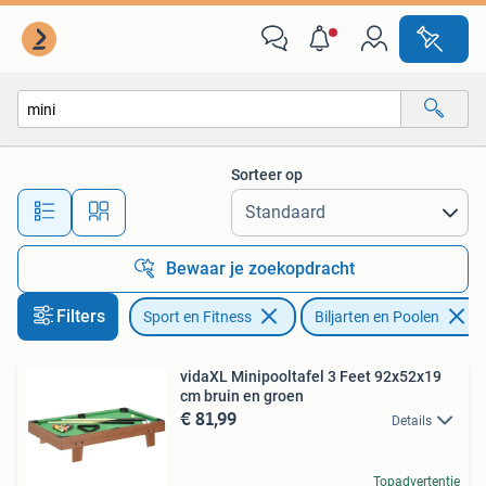
Biljarten en Poolen
Sorteer op
Alle afstanden…
Bewaar je zoekopdracht
Filters
Sport en Fitness
Biljarten en Poolen
vidaXL Minipooltafel 3 Feet 92x52x19
cm bruin en groen
€ 81,99
Details
Topadvertentie