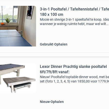
3-in-1 Pooltafel / Tafeltennistafel / Tafe
180 x 100 cm
Mooie en stevige 3-in-1 speeltafel te koop. Ide
wanneer je weinig ruimte hebt, maar wel wilt
kunnen poolen én tafeltennissen. Daarnaast i
tafel ook perfect te gebruiken als eettafel, bur
Gebruikt
Ophalen
Lexor Dinner Prachtig slanke pooltafel
6ft/7ft/8ft vanaf:
Nieuw! Pooltafel toptable dinner wood, met b
set (foto 1, 2, 3, 4, 5) van 1850,00 voor 1779,
maten: 6ft, 7ft en 8ft: dezepooltafel toptable 
wood, met banken set is uitgevoerd in een fra
Nieuw
Ophalen