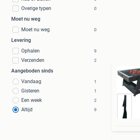
Overige typen
0
Moet nu weg
Moet nu weg
0
Levering
Ophalen
9
Verzenden
2
Aangeboden sinds
Vandaag
1
Gisteren
1
Een week
2
Altijd
9