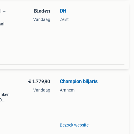
Bieden
DH
l –
Vandaag
Zeist
aal
s de
eau of
€ 1.779,90
Champion biljarts
Vandaag
Arnhem
anken
90
dinner
a
Bezoek website