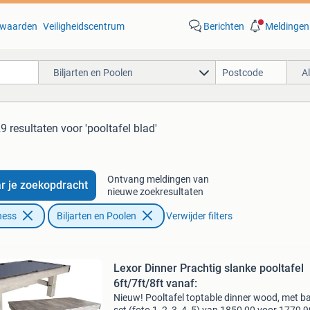
waarden
Veiligheidscentrum
Berichten
Meldingen
Biljarten en Poolen
A
9 resultaten
voor 'pooltafel blad'
Ontvang meldingen van
r je zoekopdracht
nieuwe zoekresultaten
ness
Biljarten en Poolen
Verwijder filters
Lexor Dinner Prachtig slanke pooltafel
6ft/7ft/8ft vanaf:
Nieuw! Pooltafel toptable dinner wood, met b