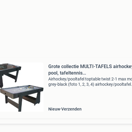
Grote collectie MULTI-TAFELS airhocke
pool, tafeltennis...
Airhockey/pooltafel toptable twist 2-1 max mo
grey-black (foto 1, 2, 3, 4) airhockey/pooltafel
toptable twist 2-1 max mobile, bleu-white (fot
airhockey/pooltafel toptable twist 2-1 max mo
Nieuw
Verzenden