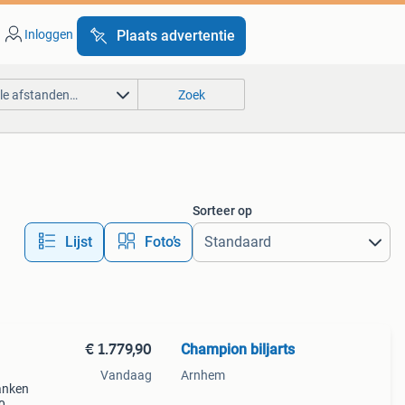
Inloggen
Plaats advertentie
lle afstanden…
Zoek
Sorteer op
Lijst
Foto’s
€ 1.779,90
Champion biljarts
Vandaag
Arnhem
anken