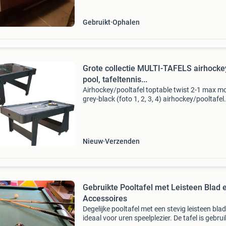
Gebruikt
Ophalen
Grote collectie MULTI-TAFELS airhocke
pool, tafeltennis...
Airhockey/pooltafel toptable twist 2-1 max mo
grey-black (foto 1, 2, 3, 4) airhockey/pooltafel
toptable twist 2-1 max mobile, bleu-white (fot
airhockey/pooltafel toptable twist 2-1 max mo
Nieuw
Verzenden
Gebruikte Pooltafel met Leisteen Blad 
Accessoires
Degelijke pooltafel met een stevig leisteen blad
ideaal voor uren speelplezier. De tafel is gebrui