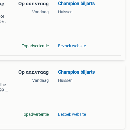
Op aanvraag
Champion biljarts
ke
Vandaag
Huissen
oor
de
tuk
Topadvertentie
Bezoek website
Op aanvraag
Champion biljarts
Vandaag
Huissen
line
99-
ieuw
Topadvertentie
Bezoek website