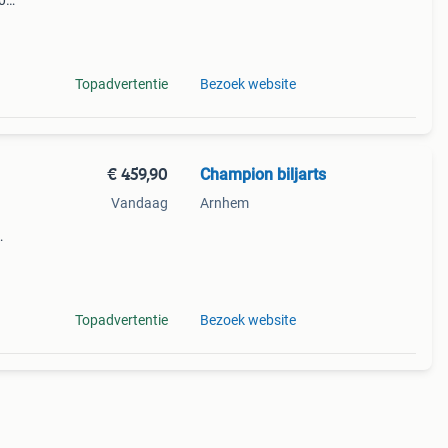
90
dinner
a
Topadvertentie
Bezoek website
€ 459,90
Champion biljarts
Vandaag
Arnhem
oto 4
n st
Topadvertentie
Bezoek website