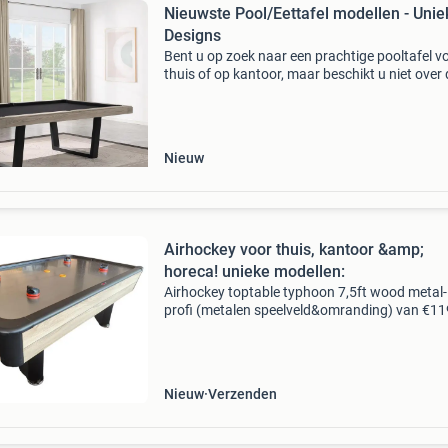
Nieuwste Pool/Eettafel modellen - Unie
Designs
Bent u op zoek naar een prachtige pooltafel v
thuis of op kantoor, maar beschikt u niet over 
ruimte? Of zoekt u naar een prachtig meubels
waar u ook nog eens met vrienden, familie en
collega&
Nieuw
Airhockey voor thuis, kantoor &amp;
horeca! unieke modellen:
Airhockey toptable typhoon 7,5ft wood metal-
profi (metalen speelveld&omranding) van €11
voor €1079,95 (foto 1, 2) toptable scoort opn
met een uniek product in de markt, de &q
Nieuw
Verzenden