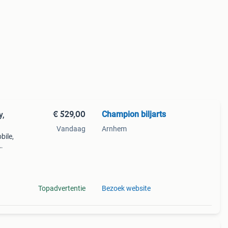
€ 529,00
Champion biljarts
y,
Vandaag
Arnhem
bile,
o 5)
bile
Topadvertentie
Bezoek website