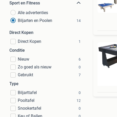
Sport en Fitness
Alle advertenties
Biljarten en Poolen
14
Direct Kopen
Direct Kopen
1
Conditie
Nieuw
6
Zo goed als nieuw
0
Gebruikt
7
Type
Biljarttafel
0
Pooltafel
12
Snookertafel
0
Keu of Ballen
0