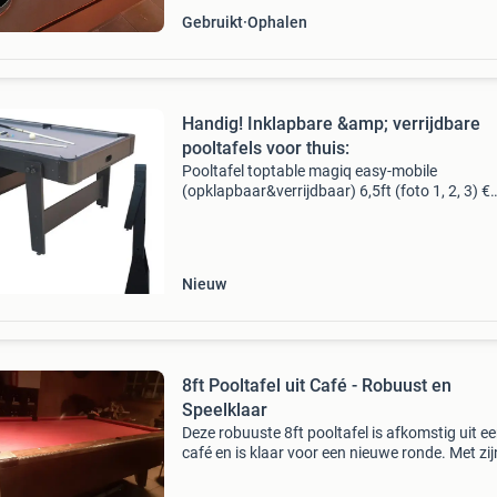
Gebruikt
Ophalen
Handig! Inklapbare &amp; verrijdbare
pooltafels voor thuis:
Pooltafel toptable magiq easy-mobile
(opklapbaar&verrijdbaar) 6,5ft (foto 1, 2, 3) €
469.90 Ook verkrijgbaar in stoere hout-look (f
& 5) handige stoere pooltafels geplaatst op ee
Nieuw
8ft Pooltafel uit Café - Robuust en
Speelklaar
Deze robuuste 8ft pooltafel is afkomstig uit e
café en is klaar voor een nieuwe ronde. Met zij
stevige constructie en klassieke uitstraling is 
perfecte aanvulling voor elke speelkamer of 