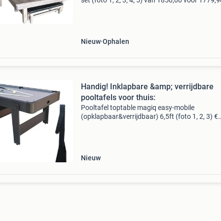
set (foto 1, 2, 3, 4, 5) van 1850,00 voor 1779,
maten: 6ft, 7ft en 8ft: dezepooltafel toptable 
wood, met banken set is uitgevoerd in een fra
Nieuw
Ophalen
Handig! Inklapbare &amp; verrijdbare
pooltafels voor thuis:
Pooltafel toptable magiq easy-mobile
(opklapbaar&verrijdbaar) 6,5ft (foto 1, 2, 3) €
469.90 Ook verkrijgbaar in stoere hout-look (f
& 5) handige stoere pooltafels geplaatst op ee
Nieuw