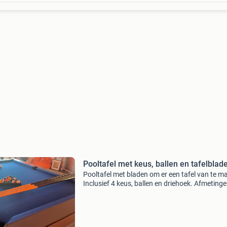
Pooltafel met keus, ballen en tafelblad
Pooltafel met bladen om er een tafel van te m
Inclusief 4 keus, ballen en driehoek. Afmetinge
234 cm lang, 133 cm breed en 80 cm hoog. De
pooltafel is in goede staat, heeft altijd binnen
gestaa