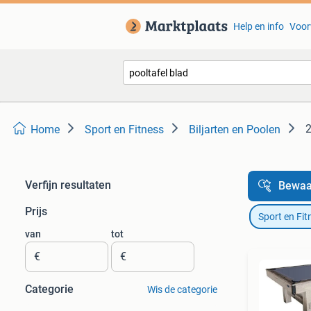
Help en info
Voor
2
Home
Sport en Fitness
Biljarten en Poolen
Verfijn resultaten
Bewaa
Prijs
Sport en Fit
van
tot
€
€
Categorie
Wis de categorie