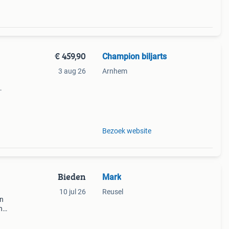
€ 459,90
Champion biljarts
3 aug 26
Arnhem
oto 4
n st
Bezoek website
Bieden
Mark
10 jul 26
Reusel
en
n
het de
man