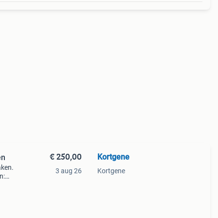
€ 250,00
Kortgene
en
aken.
3 aug 26
Kortgene
n: