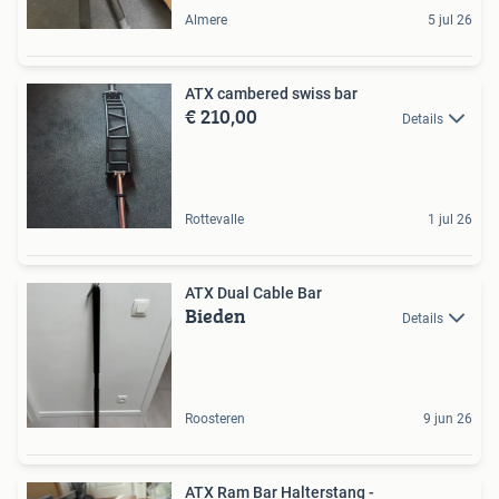
Almere
5 jul 26
ATX cambered swiss bar
€ 210,00
Details
Rottevalle
1 jul 26
ATX Dual Cable Bar
Bieden
Details
Roosteren
9 jun 26
ATX Ram Bar Halterstang -