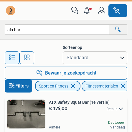
Fitnessmaterialen
Sorteer op
Alle afstanden…
Bewaar je zoekopdracht
Filters
Sport en Fitness
Fitnessmaterialen
ATX Safety Squat Bar (1e versie)
€ 175,00
Details
Dagtopper
Almere
Vandaag