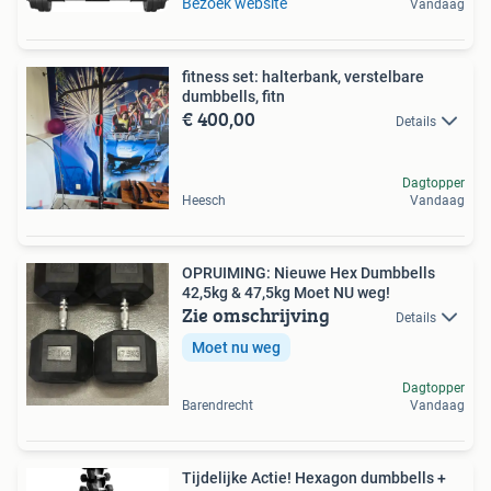
Bezoek website
Vandaag
fitness set: halterbank, verstelbare
dumbbells, fitn
€ 400,00
Details
Dagtopper
Heesch
Vandaag
OPRUIMING: Nieuwe Hex Dumbbells
42,5kg & 47,5kg Moet NU weg!
Zie omschrijving
Details
Moet nu weg
Dagtopper
Barendrecht
Vandaag
Tijdelijke Actie! Hexagon dumbbells +