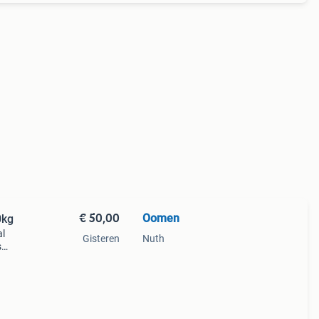
€ 50,00
Oomen
0kg
al
Gisteren
Nuth
s
n,
en