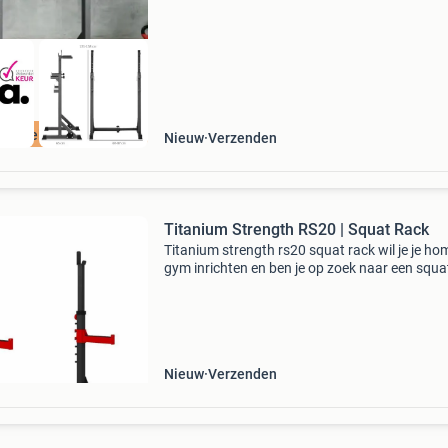
e
ordeeld met 9+
Nieuw
Verzenden
Titanium Strength RS20 | Squat Rack
Titanium strength rs20 squat rack wil je je ho
gym inrichten en ben je op zoek naar een squa
rack en andere bovenlichaam oefeningen die n
veel ruimte in beslag neemt en waarmee je veil
kunt tr
Nieuw
Verzenden