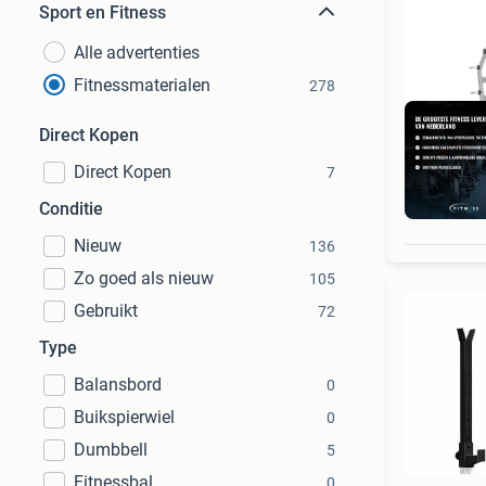
Sport en Fitness
Alle advertenties
Fitnessmaterialen
278
Direct Kopen
Direct Kopen
7
Conditie
Nieuw
136
Zo goed als nieuw
105
Gebruikt
72
Type
Balansbord
0
Buikspierwiel
0
Dumbbell
5
Fitnessbal
0