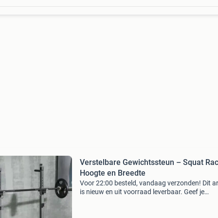
Verstelbare Gewichtssteun – Squat Rac
Hoogte en Breedte
Voor 22:00 besteld, vandaag verzonden! Dit ar
is nieuw en uit voorraad leverbaar. Geef je
krachttraining een stevige basis met dit verste
squat rack. Dankzij de robuuste stalen constr