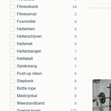
Fitnessbank
24
Fitnessmat
2
Foamroller
0
Halterriem
0
Halterschijven
0
Halterset
5
Halterstangen
7
Kettlebell
0
Oprekstang
1
Push-up steun
0
Stepbank
0
Battle rope
0
Medicijnbal
0
Weerstandband
0
Overige typen
177