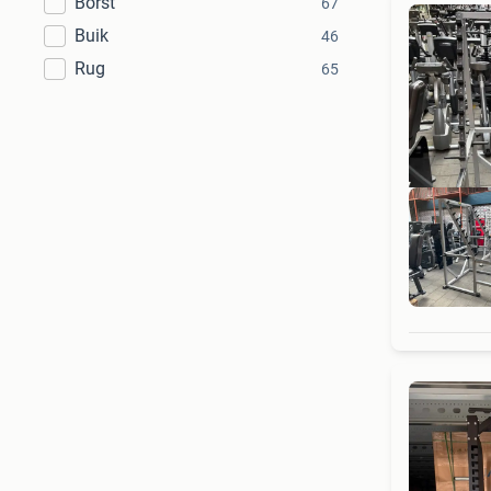
Borst
67
Buik
46
Rug
65
gr