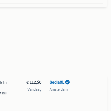
€ 112,50
SediaXL
k In
Vandaag
Amsterdam
tikel
lbare
uctie