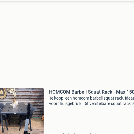
HOMCOM Barbell Squat Rack - Max 15
Te koop: een homcom barbell squat rack, idea
voor thuisgebruik. Dit verstelbare squat rack i
perfect voor diverse krachttrainingsoefeninge
zoals squats en bankdrukken. Het rek heeft e
maximale