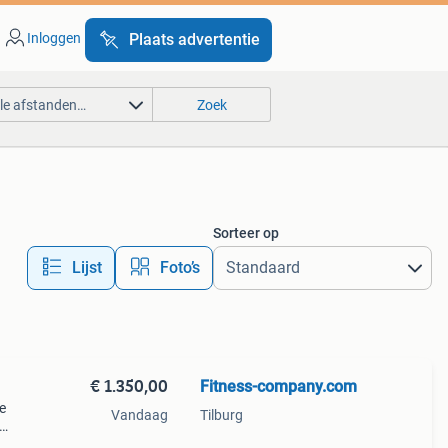
Inloggen
Plaats advertentie
lle afstanden…
Zoek
Sorteer op
Lijst
Foto’s
€ 1.350,00
Fitness-company.com
e
Vandaag
Tilburg
liteit