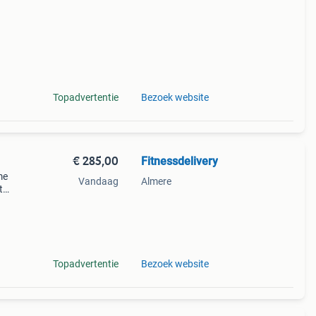
Topadvertentie
Bezoek website
€ 285,00
Fitnessdelivery
me
Vandaag
Almere
t
iet
ig
Topadvertentie
Bezoek website