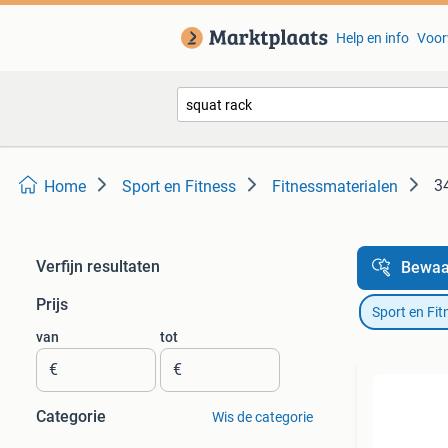
Help en info
Voor
3
Home
Sport en Fitness
Fitnessmaterialen
Verfijn resultaten
Bewaa
Prijs
Sport en Fit
van
tot
€
€
Categorie
Wis de categorie