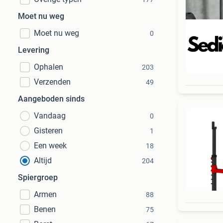
Moet nu weg
Moet nu weg
0
Levering
Ophalen
203
Beo
Verzenden
49
Aangeboden sinds
Vandaag
0
Gisteren
1
Een week
18
Altijd
204
Spiergroep
Armen
88
Benen
75