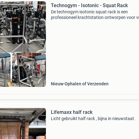
Technogym - Isotonic - Squat Rack
De technogym isotonic squat rack is een
professioneel krachtstation ontworpen voor vr
halteroefeningen zoals squats, deadlifts en
shoulder presses. Het rek biedt een stabiele en
veilige basis voor
ootste van NL
Nieuw
Ophalen of Verzenden
Lifemaxx half rack
Licht gebruikt half rack , bijna in nieuwstaat.