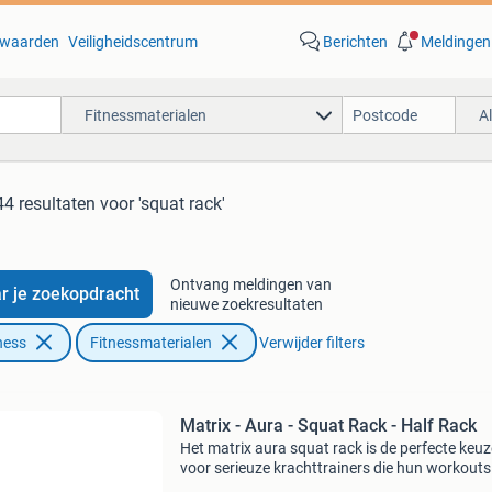
waarden
Veiligheidscentrum
Berichten
Meldingen
Fitnessmaterialen
A
44 resultaten
voor 'squat rack'
Ontvang meldingen van
r je zoekopdracht
nieuwe zoekresultaten
ness
Fitnessmaterialen
Verwijder filters
Matrix - Aura - Squat Rack - Half Rack
Het matrix aura squat rack is de perfecte keuz
voor serieuze krachttrainers die hun workouts
willen optimaliseren. Dit half rack biedt de stabi