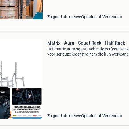
Zo goed als nieuw
Ophalen of Verzenden
Matrix - Aura - Squat Rack - Half Rack
Het matrix aura squat rack is de perfecte keuz
voor serieuze krachttrainers die hun workouts
willen optimaliseren. Dit half rack biedt de stabi
en veiligheid die je nodig hebt voor zware lifts.
incl Garantie
Zo goed als nieuw
Ophalen of Verzenden