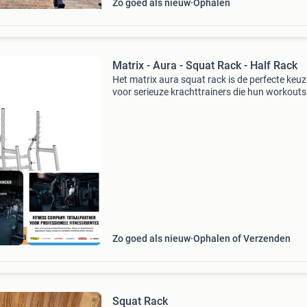
Zo goed als nieuw
Ophalen
Matrix - Aura - Squat Rack - Half Rack
Het matrix aura squat rack is de perfecte keuz
voor serieuze krachttrainers die hun workouts
willen optimaliseren. Dit half rack biedt de stabi
en veiligheid die je nodig hebt voor zware lifts.
incl Garantie
Zo goed als nieuw
Ophalen of Verzenden
Squat Rack