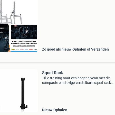
en veiligheid die je nodig hebt voor zware lifts.
incl Garantie
Zo goed als nieuw
Ophalen of Verzenden
Squat Rack
Til je training naar een hoger niveau met dit
compacte en stevige verstelbare squat rack.
Perfect voor thuisgebruik en small-space gym
zonder concessies te doen aan stabiliteit of
veiligheid. Dankzi
Nieuw
Ophalen