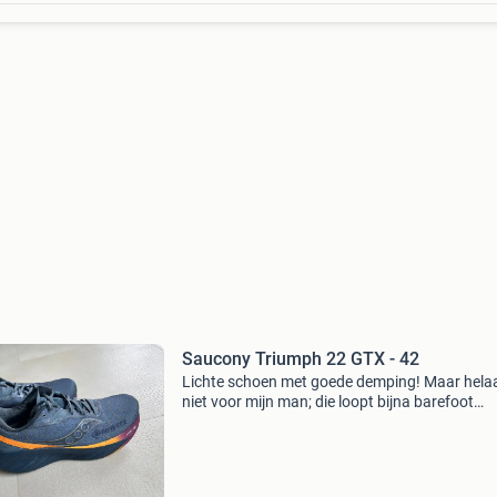
Saucony Triumph 22 GTX - 42
Lichte schoen met goede demping! Maar hela
niet voor mijn man; die loopt bijna barefoot
(inschattingsfoutje van mij en ik kon het niet 
retourneren...) Saucony triumph 22 goretex -
mirage/navy m