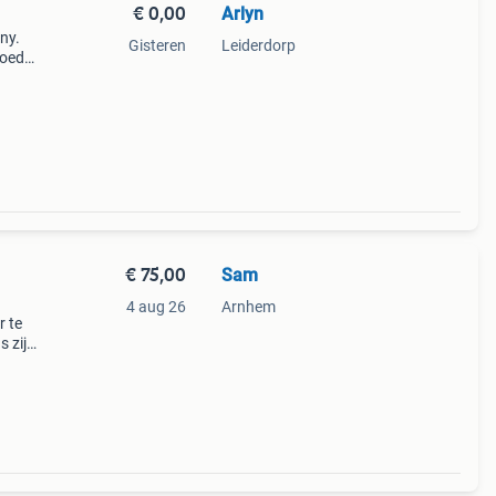
€ 0,00
Arlyn
ny.
Gisteren
Leiderdorp
goede
de
e
€ 75,00
Sam
4 aug 26
Arnhem
r te
s zijn
 in