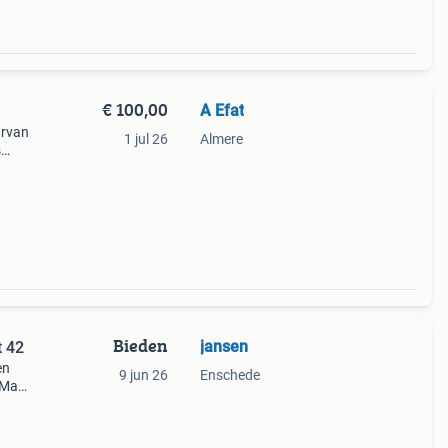
€ 100,00
A Efat
arvan
1 jul 26
Almere
s
i
Bieden
jansen
t 42
en
9 jun 26
Enschede
. Maat
de