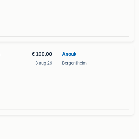
€ 100,00
Anouk
n
3 aug 26
Bergentheim