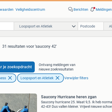
waarden
Veiligheidscentrum
Berichten
Meldingen
Loopsport en Atletiek
A
31 resultaten
voor 'saucony 42'
Ontvang meldingen van
r je zoekopdracht
nieuwe zoekresultaten
ness
Loopsport en Atletiek
Verwijder filters
Saucony Hurricane heren zgan
Saucony hurricane 25. Maat 9,5. Ik heb norma
42-43! Dus vallen kleiner. Vrijwel nieuwe scho
slechts 3 x 20 minuten op gelopen. Vanwege