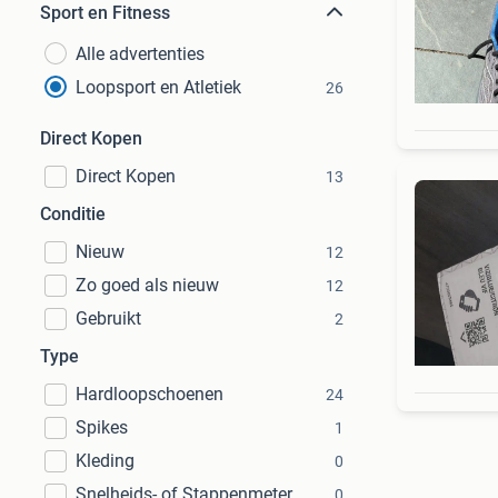
Sport en Fitness
Alle advertenties
Loopsport en Atletiek
26
Direct Kopen
Direct Kopen
13
Conditie
Nieuw
12
Zo goed als nieuw
12
Gebruikt
2
Type
Hardloopschoenen
24
Spikes
1
Kleding
0
Snelheids- of Stappenmeter
0