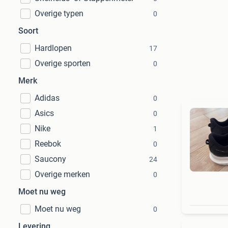
Overige typen
0
Soort
Hardlopen
17
Overige sporten
0
Merk
Adidas
0
Asics
0
Nike
1
Reebok
0
Saucony
24
Overige merken
0
Moet nu weg
Moet nu weg
0
Levering