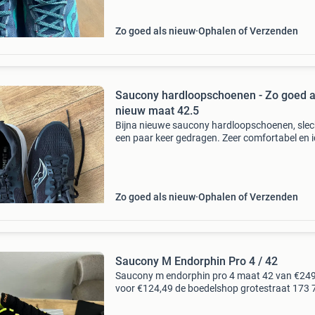
Zo goed als nieuw
Ophalen of Verzenden
Saucony hardloopschoenen - Zo goed a
nieuw maat 42.5
Bijna nieuwe saucony hardloopschoenen, slec
een paar keer gedragen. Zeer comfortabel en 
voor dagelijkse runs. Maat 42,5. Perfecte staa
geen slijtage aan de zolen of het bovenwerk. K
vo
Zo goed als nieuw
Ophalen of Verzenden
Saucony M Endorphin Pro 4 / 42
Saucony m endorphin pro 4 maat 42 van €249
voor €124,49 de boedelshop grotestraat 173
ck almelo tel: 06-48481190 openingstijden: zo
maandag - gesloten dinsdag- 09:30-17:30 uur