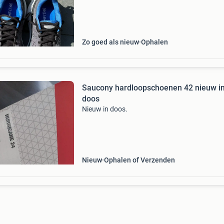
blijvende blessure besloten te stoppen met
hardlopen.
Zo goed als nieuw
Ophalen
Saucony hardloopschoenen 42 nieuw i
doos
Nieuw in doos.
Nieuw
Ophalen of Verzenden