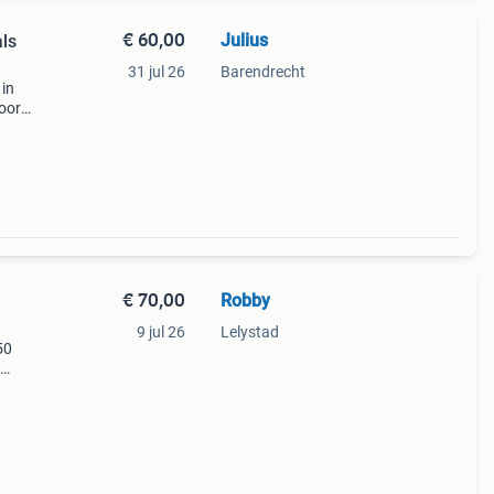
€ 60,00
Julius
ls
31 jul 26
Barendrecht
in
voor
€ 70,00
Robby
9 jul 26
Lelystad
50
atie
en van