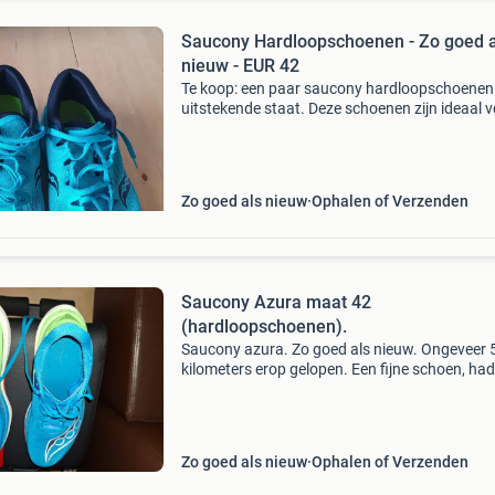
Saucony Hardloopschoenen - Zo goed a
nieuw - EUR 42
Te koop: een paar saucony hardloopschoenen 
uitstekende staat. Deze schoenen zijn ideaal 
hardlopen en bieden veel comfort en
ondersteuning. Ze zijn slechts een paar keer
gedragen en zien er nog
Zo goed als nieuw
Ophalen of Verzenden
Saucony Azura maat 42
(hardloopschoenen).
Saucony azura. Zo goed als nieuw. Ongeveer 
kilometers erop gelopen. Een fijne schoen, had
echter niet in de gaten dat er 5 procent stabilis
bijzit. Dus, alleen voor lopers die gebruik mak
Zo goed als nieuw
Ophalen of Verzenden