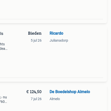
Bieden
Ricardo
ls
5 jul 26
Julianadorp
hts
ideaal
t,
laar
€ 124,50
De Boedelshop Almelo
,- nu
7 jul 26
Almelo
 7607
n- en