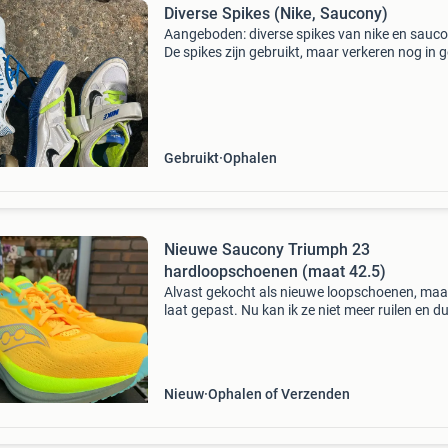
Diverse Spikes (Nike, Saucony)
Aangeboden: diverse spikes van nike en sauco
De spikes zijn gebruikt, maar verkeren nog in 
staat en kunnen zeker nog een ronde mee op 
baan of tijdens trainingen. Saucony sprintspik
showdo
Gebruikt
Ophalen
Nieuwe Saucony Triumph 23
hardloopschoenen (maat 42.5)
Alvast gekocht als nieuwe loopschoenen, maa
laat gepast. Nu kan ik ze niet meer ruilen en du
ze voor jou! Het betreft de saucony triumph 23
maat 42.5 (Us 9), kleur vizigold/laurel. Ze zij
Nieuw
Ophalen of Verzenden