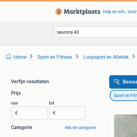
Help en info
Voor
Home
Sport en Fitness
Loopsport en Atletiek
Verfijn resultaten
Bewaa
Prijs
Sport en Fit
van
tot
€
€
Categorie
Wis de categorie