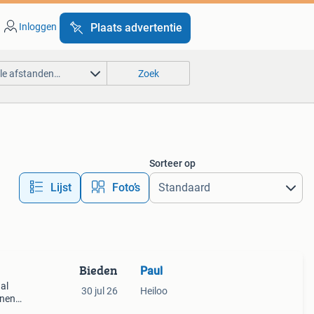
Inloggen
Plaats advertentie
lle afstanden…
Zoek
Sorteer op
Lijst
Foto’s
Bieden
Paul
al
30 jul 26
Heiloo
enen,