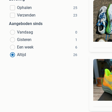
Ophalen
25
Verzenden
23
Aangeboden sinds
Vandaag
0
Gisteren
1
Een week
6
Altijd
26