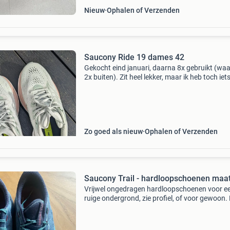
Nieuw
Ophalen of Verzenden
Saucony Ride 19 dames 42
Gekocht eind januari, daarna 8x gebruikt (wa
2x buiten). Zit heel lekker, maar ik heb toch iet
stevigers nodig. Aankoopprijs was €160, ik
accepteer geen biedingen onder de €80. Inclus
Zo goed als nieuw
Ophalen of Verzenden
Saucony Trail - hardloopschoenen maa
Vrijwel ongedragen hardloopschoenen voor e
ruige ondergrond, zie profiel, of voor gewoon
42, usa 10, uk 8, 26,5 cm. De kenner weet van 
kwaliteit dus doe een mooi bod.