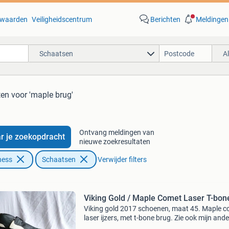
waarden
Veiligheidscentrum
Berichten
Meldingen
Schaatsen
A
ten
voor 'maple brug'
Ontvang meldingen van
r je zoekopdracht
nieuwe zoekresultaten
ness
Schaatsen
Verwijder filters
Viking Gold / Maple Comet Laser T-bon
Viking gold 2017 schoenen, maat 45. Maple 
laser ijzers, met t-bone brug. Zie ook mijn and
advertenties voor meer schaatsen.