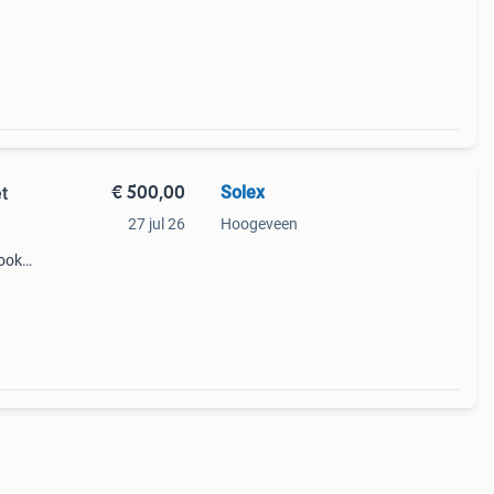
€ 500,00
Solex
t
27 jul 26
Hoogeveen
 ook
.