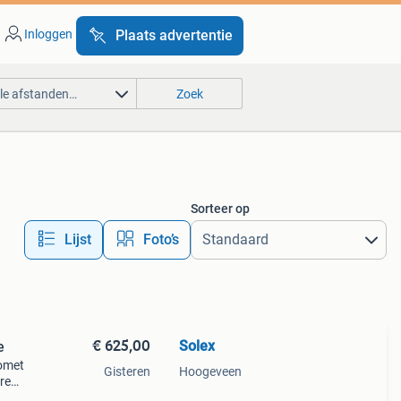
Inloggen
Plaats advertentie
lle afstanden…
Zoek
Sorteer op
Lijst
Foto’s
€ 625,00
Solex
e
comet
Gisteren
Hoogeveen
ere