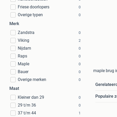
Friese doorlopers
0
Overige typen
0
Merk
Zandstra
0
Viking
2
Nijdam
0
Raps
0
Maple
0
maple brug 
Bauer
0
Overige merken
0
Gerelateer
Maat
Populaire 
Kleiner dan 29
0
29 t/m 36
0
37 t/m 44
1