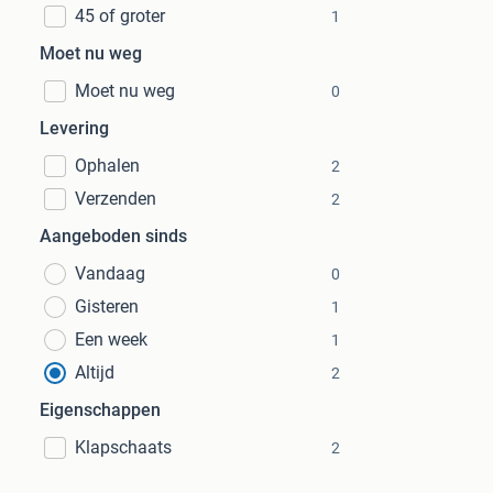
45 of groter
1
Moet nu weg
Moet nu weg
0
Levering
Ophalen
2
Verzenden
2
Aangeboden sinds
Vandaag
0
Gisteren
1
Een week
1
Altijd
2
Eigenschappen
Klapschaats
2