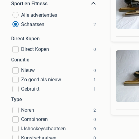
Sport en Fitness
Alle advertenties
Schaatsen
2
Direct Kopen
Direct Kopen
0
Conditie
Nieuw
0
Zo goed als nieuw
1
Gebruikt
1
Type
Noren
2
Combinoren
0
IJshockeyschaatsen
0
Kunstschaatsen
0