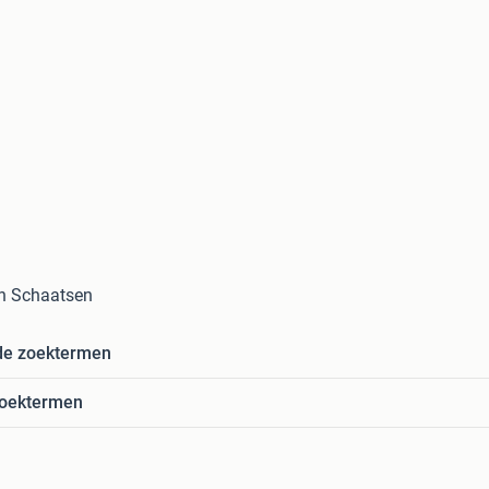
in Schaatsen
de zoektermen
zoektermen