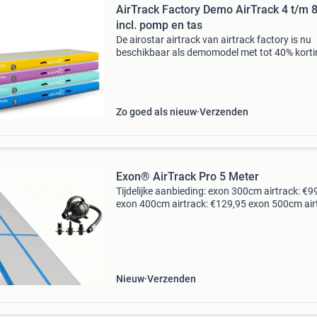
AirTrack Factory Demo AirTrack 4 t/m 
incl. pomp en tas
De airostar airtrack van airtrack factory is nu
beschikbaar als demomodel met tot 40% korti
Deze demo airtracks komen uit de demo-stro
van airtrack factory en zijn functioneel in
topconditie. Ze
Zo goed als nieuw
Verzenden
Exon® AirTrack Pro 5 Meter
Tijdelijke aanbieding: exon 300cm airtrack: €9
exon 400cm airtrack: €129,95 exon 500cm air
€149,95 exon 600cm airtrack: €189,95 gratis
verzending voor 23.59 Besteld, volg
Nieuw
Verzenden