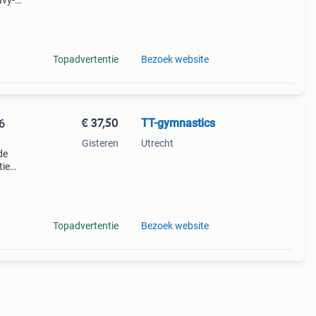
avy-
al
Topadvertentie
Bezoek website
€ 37,50
TT-gymnastics
6
Gisteren
Utrecht
de
tie
uit
Topadvertentie
Bezoek website