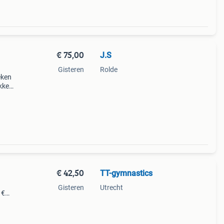
€ 75,00
J.S
Gisteren
Rolde
eken
okken
de 2-
€ 42,50
TT-gymnastics
Gisteren
Utrecht
 €