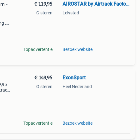
€ 119,95
AIROSTAR by Airtrack Factory
8m -
Gisteren
Lelystad
ng .
om
Topadvertentie
Bezoek website
€ 149,95
ExonSport
9,95
Gisteren
Heel Nederland
track:
Topadvertentie
Bezoek website