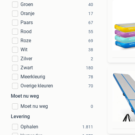
Groen
40
Oranje
17
Paars
67
Rood
55
Roze
69
Wit
38
Zilver
2
Zwart
180
Meerkleurig
78
Overige kleuren
70
Moet nu weg
Moet nu weg
0
Levering
Ophalen
1.811