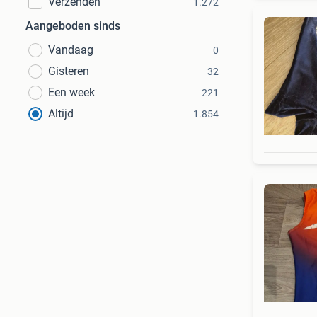
Verzenden
1.272
Aangeboden sinds
Vandaag
0
Gisteren
32
Een week
221
Altijd
1.854