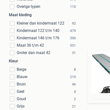
Overige typen
110
Maat kleding
Kleiner dan kindermaat 122
92
Kindermaat 122 t/m 140
479
Kindermaat 146 t/m 176
390
Maat 36 t/m 42
531
Groter dan maat 42
31
Kleur
Beige
8
Blauw
210
Bruin
46
Geel
4
Goud
2
Grijs
21