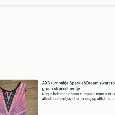
AXS turnpakje Sparkle&Dream zwart r
groen strasssteentje
Nog in hele mooie staat turnpakje maat axs 1
alle strassteentjes zitten er nog op altijd met d
hand gewassen kleuren zwart met roze paars
donker groene v streep