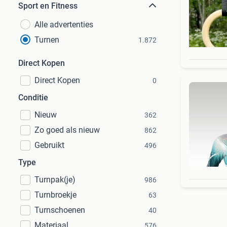
Sport en Fitness
Alle advertenties
Turnen
1.872
Direct Kopen
Direct Kopen
0
Conditie
Nieuw
362
Zo goed als nieuw
862
Gebruikt
496
Type
Turnpak(je)
986
Turnbroekje
63
Turnschoenen
40
Materiaal
576