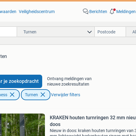
waarden
Veiligheidscentrum
Berichten
Meldingen
Turnen
A
aten
Ontvang meldingen van
r je zoekopdracht
nieuwe zoekresultaten
ness
Turnen
Verwijder filters
KRAKEN houten turnringen 32 mm nieu
doos
Nieuw in doos: kraken houten turnringen van 