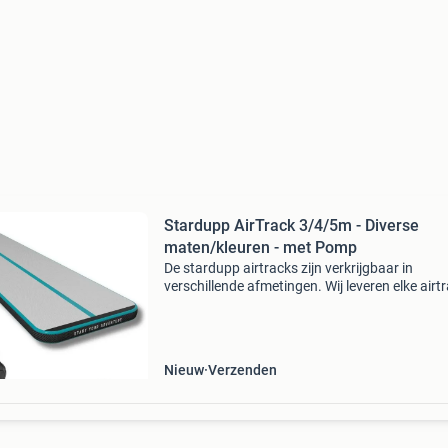
Stardupp AirTrack 3/4/5m - Diverse
maten/kleuren - met Pomp
De stardupp airtracks zijn verkrijgbaar in
verschillende afmetingen. Wij leveren elke airt
als complete set, inclusief elektrische pomp ,
reparatiekit, ventielsleutel, draagtas, nederla
handle
Nieuw
Verzenden