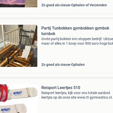
Zo goed als nieuw
Ophalen of Verzenden
Partij Tunbokken gymbokken gymbok
turnbok
Grote partij bokken ivm stoppen bedrijf. Uitzo
maar of alles in 1 koop voor 900 euro hoge b
die in elkaar kunnen, 100 euro per stuk 1-schel
janssen en fritsen 3-nijha 4-schelde 5-janssen
Zo goed als nieuw
Ophalen
Reisport Leertjes 510
Reisport leertjes, kijk voor ons totale aanbod
leertjes op de onze site www.tt-gymnastics.nl.
42,50 excl.verzendkosten.