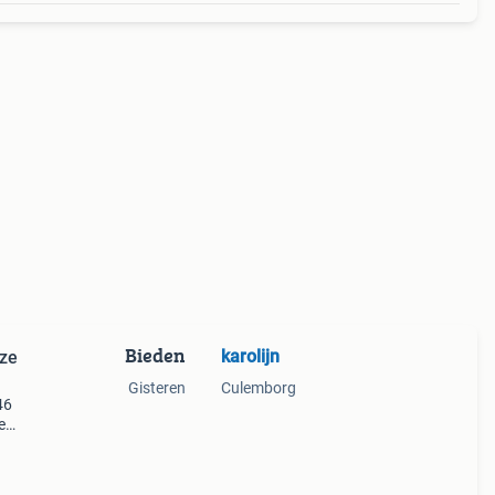
Bieden
karolijn
oze
Gisteren
Culemborg
46
e
 en