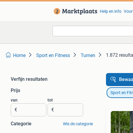
Help en info
Voor
1.872 result
Home
Sport en Fitness
Turnen
Verfijn resultaten
Bewaa
Prijs
Sport en Fit
van
tot
€
€
Categorie
Wis de categorie