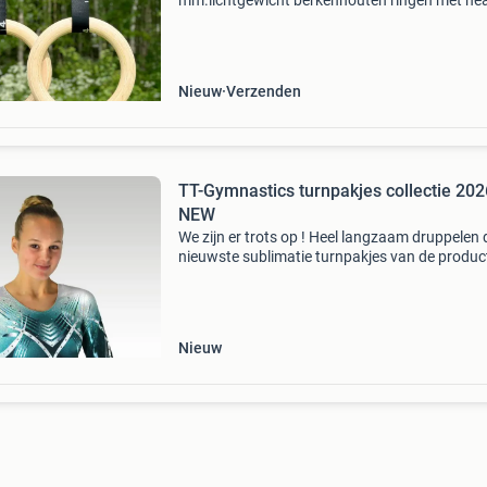
mm.lichtgewicht berkenhouten ringen met he
duty nylon straps.straps zijn 450 cm lang,
genummerd en in hoogte verstelbaar.maxima
belastbaar tot 350 k
Nieuw
Verzenden
TT-Gymnastics turnpakjes collectie 202
NEW
We zijn er trots op ! Heel langzaam druppelen 
nieuwste sublimatie turnpakjes van de produc
loopband. Nederlands product, mooie zware
rekbare lycra stof, west-europese pasvorm en 
voorraad gel
Nieuw