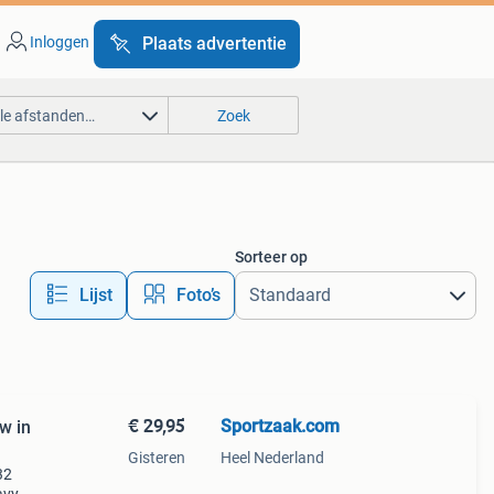
Inloggen
Plaats advertentie
lle afstanden…
Zoek
Sorteer op
Lijst
Foto’s
€ 29,95
Sportzaak.com
w in
Gisteren
Heel Nederland
32