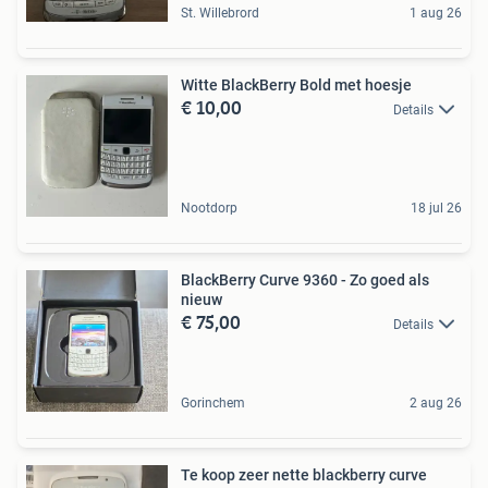
St. Willebrord
1 aug 26
Witte BlackBerry Bold met hoesje
€ 10,00
Details
Nootdorp
18 jul 26
BlackBerry Curve 9360 - Zo goed als
nieuw
€ 75,00
Details
Gorinchem
2 aug 26
Te koop zeer nette blackberry curve