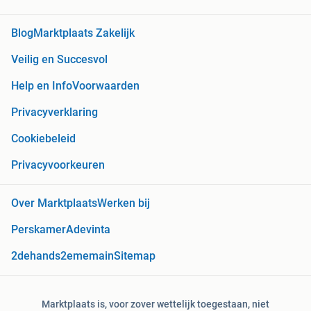
Blog
Marktplaats Zakelijk
Veilig en Succesvol
Help en Info
Voorwaarden
Privacyverklaring
Cookiebeleid
Privacyvoorkeuren
Over Marktplaats
Werken bij
Perskamer
Adevinta
2dehands
2ememain
Sitemap
Marktplaats is, voor zover wettelijk toegestaan, niet