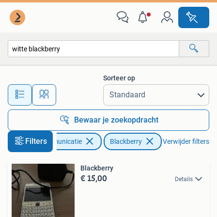
Mobiele telefoons | Blackberry
Sorteer op
Alle afstanden…
Bewaar je zoekopdracht
Filters
Telecommunicatie
Blackberry
Verwijder filters
Blackberry
€ 15,00
Details