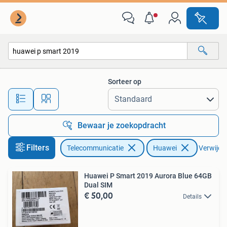
Mobiele telefoons | Huawei
Sorteer op
Alle afstanden…
Bewaar je zoekopdracht
Filters
Telecommunicatie
Huawei
Verwijder
Huawei P Smart 2019 Aurora Blue 64GB
Dual SIM
€ 50,00
Details