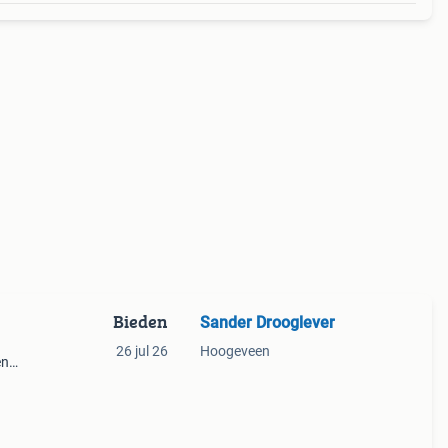
Bieden
Sander Drooglever
26 jul 26
Hoogeveen
en
een