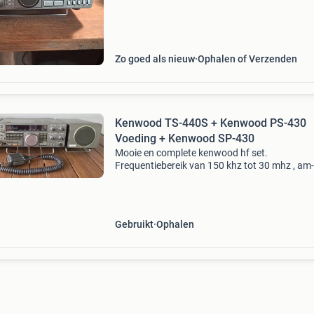
Zo goed als nieuw
Ophalen of Verzenden
Kenwood TS-440S + Kenwood PS-430
Voeding + Kenwood SP-430
Mooie en complete kenwood hf set.
Frequentiebereik van 150 khz tot 30 mhz , am
usb-lsb-cw , regelbaar zendvermogen tot max
100 watt. Zend ook op 27mhz. Interne
automatische antenne tuner. Inte
Gebruikt
Ophalen