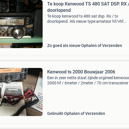
Te koop Kenwood TS 480 SAT DSP. RX 
doorlopend
Te koop kenwood ts 480 sat dsp. Rx / tx
doorlopend. Als nieuw type:amateur hf/vhf
transceiver frequency range:tx: 10-160 m + wa
6 m rx: 0.03-60 Mhz tuning steps:1 / 10 / 100 
hz 1 / 2.5 / 5 /
Zo goed als nieuw
Ophalen of Verzenden
Kenwood ts 2000 Bouwjaar 2006
Een in zeer nette staat zijnde orgineel kenwoo
2000 hf / 6meter / 2meter / 70 cm transceiver
niet doorlopend dus niet gemodificeerd zend 
niet buiten de band hf 100 watt 6 meter 100 w
Gebruikt
Ophalen of Verzenden