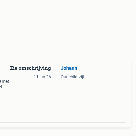
Zie omschrijving
Johann
11 jun 26
Oudebildtzijl
0 met
et
00.
ia