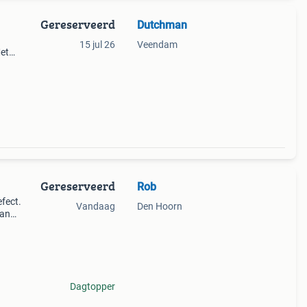
Gereserveerd
Dutchman
15 jul 26
Veendam
Met
er ±
and
Gereserveerd
Rob
efect.
Vandaag
Den Hoorn
van
ng (
Dagtopper