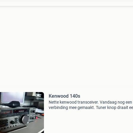
Kenwood 140s
Nette kenwood transceiver. Vandaag nog een
verbinding mee gemaakt. Tuner knop draait e
beetje stroef. Met voedingskabel en mic. Doe 
bod.