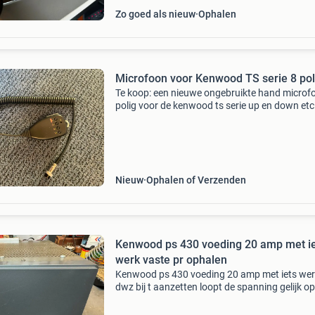
Zo goed als nieuw
Ophalen
Microfoon voor Kenwood TS serie 8 pol
Te koop: een nieuwe ongebruikte hand microf
polig voor de kenwood ts serie up en down etc
Nieuw
Ophalen of Verzenden
Kenwood ps 430 voeding 20 amp met i
werk vaste pr ophalen
Kenwood ps 430 voeding 20 amp met iets we
dwz bij t aanzetten loopt de spanning gelijk op
mogelijk spanning regelaar of elco zo ophalen
vaste pr