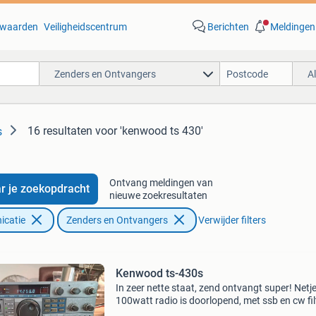
waarden
Veiligheidscentrum
Berichten
Meldingen
Zenders en Ontvangers
A
16 resultaten
voor 'kenwood ts 430'
s
Ontvang meldingen van
r je zoekopdracht
nieuwe zoekresultaten
icatie
Zenders en Ontvangers
Verwijder filters
Kenwood ts-430s
In zeer nette staat, zend ontvangt super! Netj
100watt radio is doorlopend, met ssb en cw fil
Kompleet met mic en voeding kabel.