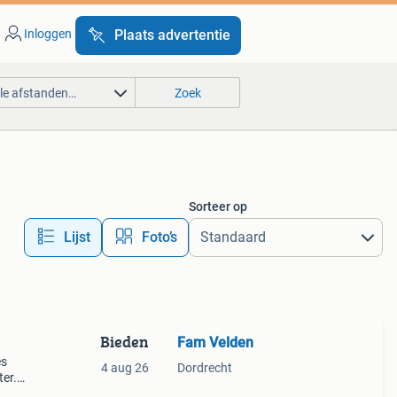
Inloggen
Plaats advertentie
lle afstanden…
Zoek
Sorteer op
Lijst
Foto’s
Bieden
Fam Velden
es
4 aug 26
Dordrecht
ter.