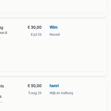
€ 30,00
Wim
ig
oon 8
8 jul 26
Reusel
.
€ 50,00
henri
ets
5 aug 26
Wijk en Aalburg
rk