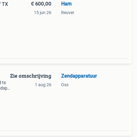
€ 600,00
Ham
/ TX
15 jun 26
Reuver
rc /
/ 500
Zie omschrijving
Zendapparatuur
d ts
1 aug 26
Oss
 dsp
dus
att 2