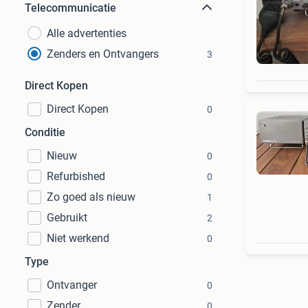
Telecommunicatie
Alle advertenties
Zenders en Ontvangers
3
Direct Kopen
Direct Kopen
0
Conditie
Nieuw
0
Refurbished
0
Zo goed als nieuw
1
Gebruikt
2
Niet werkend
0
Type
Ontvanger
0
Zender
0