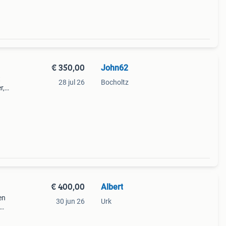
€ 350,00
John62
t
28 jul 26
Bocholtz
r,
en
 deze
€ 400,00
Albert
en
30 jun 26
Urk
 op
n er