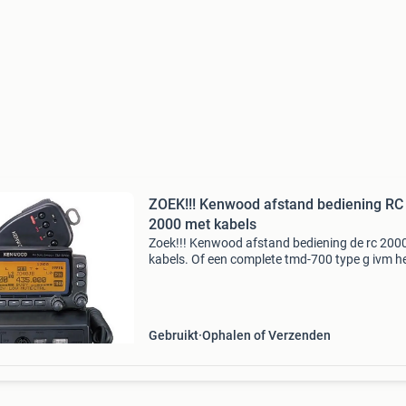
ZOEK!!! Kenwood afstand bediening RC
2000 met kabels
Zoek!!! Kenwood afstand bediening de rc 200
kabels. Of een complete tmd-700 type g ivm h
updaten om te kunnen werken met mijn ts-20
Andere typen werken niet. Aanbieding graag v
berichten m
Gebruikt
Ophalen of Verzenden