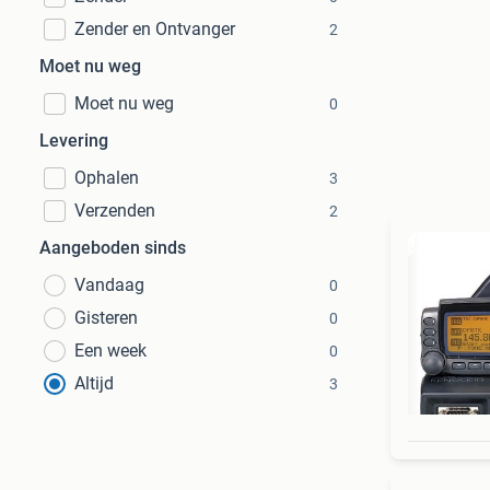
Zender en Ontvanger
2
Moet nu weg
Moet nu weg
0
Levering
Ophalen
3
Verzenden
2
Aangeboden sinds
Vandaag
0
Gisteren
0
Een week
0
Altijd
3