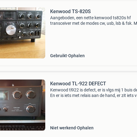
Kenwood TS-820S
Aangeboden, een nette kenwood ts820s hf
transceiver met de modes cw, usb, lsb & fsk. 
trio cw filter yg-88c (l71-0024-05) smal cw-filt
250 hz. Center frequency: 8830.7 Khz pass b
width:
Gebruikt
Ophalen
Kenwood TL-922 DEFECT
Kenwood tl922 is defect, er is vlgs mij 1 buis d
En er is iets met relais aan de hand, er zit iets 
10 ohm weerstand, tussen de in de en de uitga
gemeenten op de pl259 pluggen dit zou 0 o
Niet werkend
Ophalen