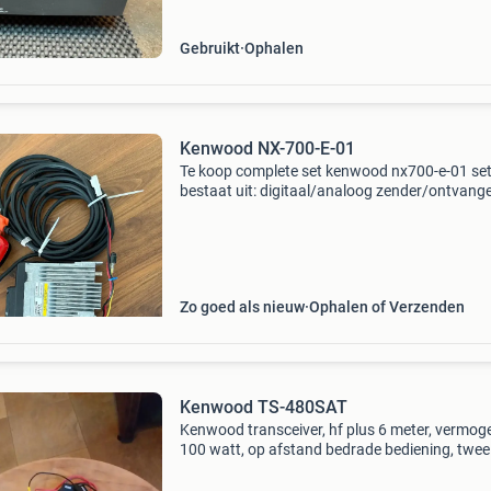
Gebruikt
Ophalen
Kenwood NX-700-E-01
Te koop complete set kenwood nx700-e-01 se
bestaat uit: digitaal/analoog zender/ontvange
rode of zwarte spreeksleutel, extension cable 
front met deksel. Set werkt nog prima. Je kan
set heel
Zo goed als nieuw
Ophalen of Verzenden
Kenwood TS-480SAT
Kenwood transceiver, hf plus 6 meter, vermog
100 watt, op afstand bedrade bediening, twee
antenne aansluitingen. Voor alle duidelijkheid:
deze transceiver is geen 27 mc te ontvangen e