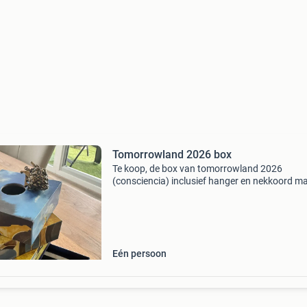
Tomorrowland 2026 box
Te koop, de box van tomorrowland 2026
(consciencia) inclusief hanger en nekkoord m
zonder het bandje uitgegeven aan iedereen di
kaartjes heeft gekocht doe een leuk bod en hij 
van jou verzendkos
Eén persoon