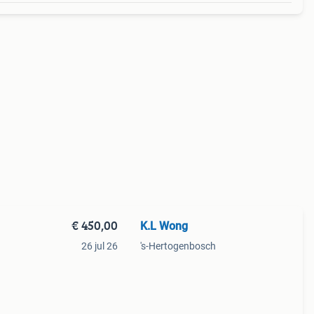
€ 450,00
K.L Wong
26 jul 26
's-Hertogenbosch