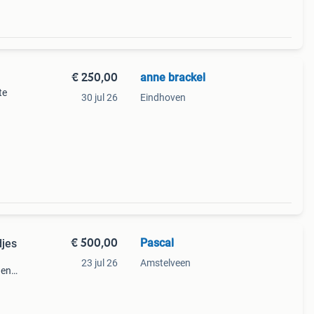
€ 250,00
anne brackel
te
30 jul 26
Eindhoven
€ 500,00
Pascal
djes
23 jul 26
Amstelveen
den