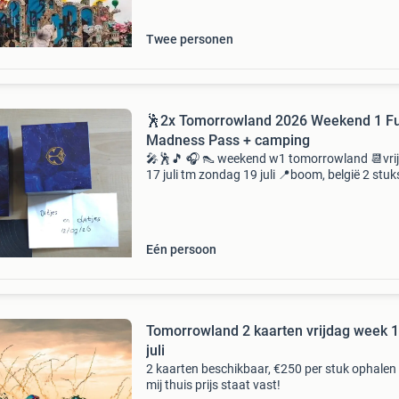
Twee personen
🕺2x Tomorrowland 2026 Weekend 1 Fu
Madness Pass + camping
🎤🕺🎵 🎧 👠 weekend w1 tomorrowland 📆vri
17 juli tm zondag 19 juli 📍boom, belgië 2 stuk
magnificent greens area full madness pass + 
magnificent greens 1p package het gaat om
fysieke br
Eén persoon
Tomorrowland 2 kaarten vrijdag week 1
juli
2 kaarten beschikbaar, €250 per stuk ophalen 
mij thuis prijs staat vast!