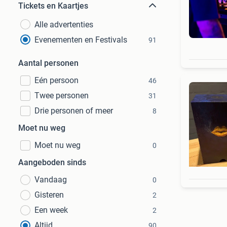
Tickets en Kaartjes
Alle advertenties
Evenementen en Festivals
91
Aantal personen
Eén persoon
46
Twee personen
31
Drie personen of meer
8
Moet nu weg
Moet nu weg
0
Aangeboden sinds
Vandaag
0
Gisteren
2
Een week
2
Altijd
90