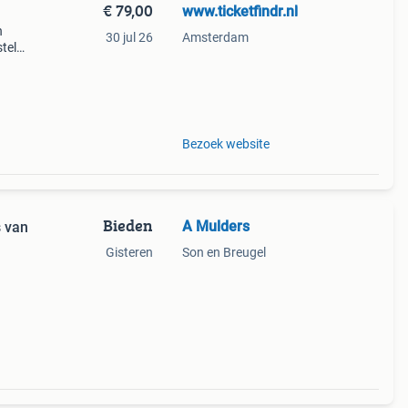
€ 79,00
www.ticketfindr.nl
n
30 jul 26
Amsterdam
tel
 set
t
Bezoek website
Bieden
A Mulders
s van
Gisteren
Son en Breugel