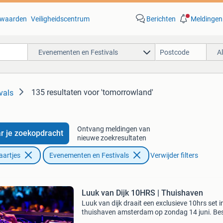
waarden
Veiligheidscentrum
Berichten
Meldingen
Evenementen en Festivals
A
135 resultaten
voor 'tomorrowland'
vals
Ontvang meldingen van
r je zoekopdracht
nieuwe zoekresultaten
aartjes
Evenementen en Festivals
Verwijder filters
Luuk van Dijk 10HRS | Thuishaven
Luuk van dijk draait een exclusieve 10hrs set i
thuishaven amsterdam op zondag 14 juni. Bes
nu je tickets voor deze uitzonderlijke marathon