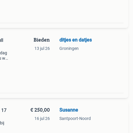
Bieden
ditjes en datjes
ll
13 jul 26
Groningen
jdag
s w1:
w1:
€ 250,00
Susanne
 17
16 jul 26
Santpoort-Noord
bij