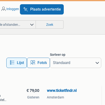
Inloggen
Plaats advertentie
lle afstanden…
Zoek
Sorteer op
Lijst
Foto’s
€ 79,00
www.ticketfindr.nl
n
Gisteren
Amsterdam
tel
 set