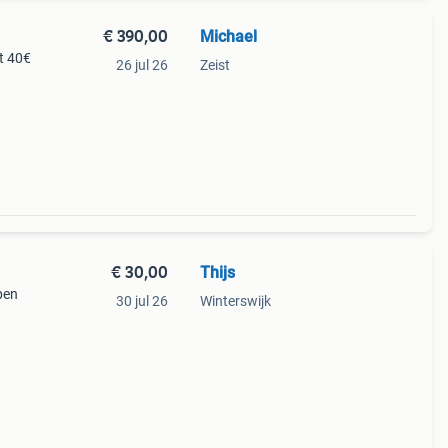
€ 390,00
Michael
t 40€
26 jul 26
Zeist
€ 30,00
Thijs
pen
30 jul 26
Winterswijk