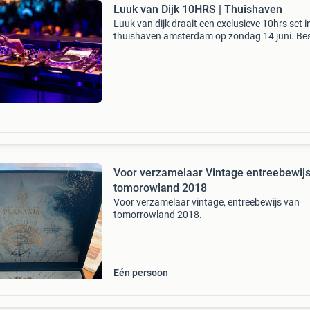
Luuk van Dijk 10HRS | Thuishaven
Luuk van dijk draait een exclusieve 10hrs set i
thuishaven amsterdam op zondag 14 juni. Bes
nu je tickets voor deze uitzonderlijke marathon
van een van de meest getalenteerde dj's van di
Voor verzamelaar Vintage entreebewij
tomorowland 2018
Voor verzamelaar vintage, entreebewijs van
tomorrowland 2018.
Eén persoon