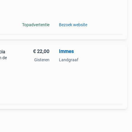
t
Topadvertentie
Bezoek website
€ 22,00
Immes
cia
n de
Gisteren
Landgraaf