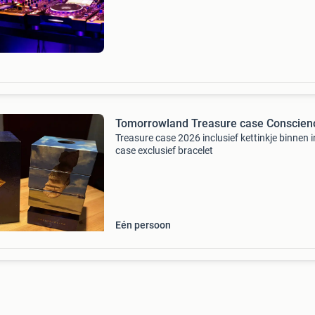
van een van de meest getalenteerde dj's van di
Tomorrowland Treasure case Conscien
Treasure case 2026 inclusief kettinkje binnen i
case exclusief bracelet
Eén persoon