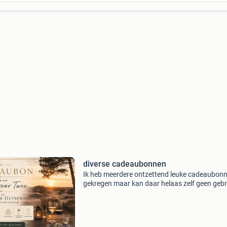
diverse cadeaubonnen
Ik heb meerdere ontzettend leuke cadeaubon
gekregen maar kan daar helaas zelf geen gebr
van maken omdat ik in het buitenland ben. Ik 
deze aan tegen elk realistisch bod. Het zijn leu