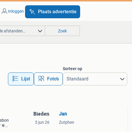
Inloggen
Plaats advertentie
lle afstanden…
Zoek
Sorteer op
Lijst
Foto’s
Bieden
Jan
gsbon
5 jun 26
Zutphen
7 ❄
je