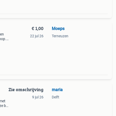
€ 1,00
Moeps
een
22 jul 26
Terneuzen
hop.
ig tot
Zie omschrijving
maria
9 jul 26
Delft
 met
e bij
ing