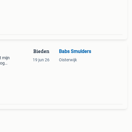
Bieden
Babs Smulders
t mijn
19 jun 26
Oisterwijk
nog