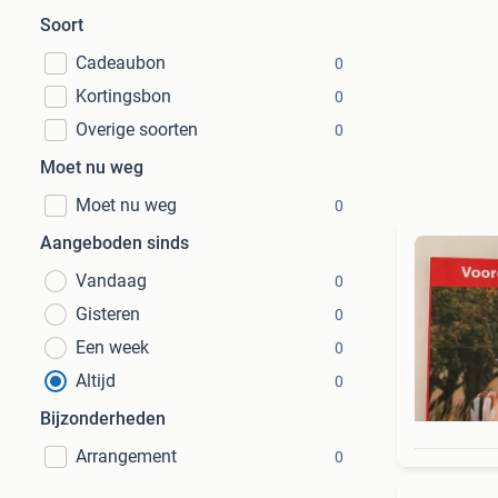
Soort
Cadeaubon
0
Kortingsbon
0
Overige soorten
0
Moet nu weg
Moet nu weg
0
Aangeboden sinds
Vandaag
0
Gisteren
0
Een week
0
Altijd
0
Bijzonderheden
Arrangement
0