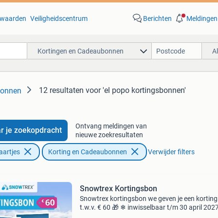
waarden
Veiligheidscentrum
Berichten
Meldingen
Kortingen en Cadeaubonnen
A
12 resultaten
voor 'el popo kortingsbonnen'
bonnen
Ontvang meldingen van
r je zoekopdracht
nieuwe zoekresultaten
aartjes
Korting en Cadeaubonnen
Verwijder filters
Snowtrex Kortingsbon
Snowtrex kortingsbon we geven je een kortin
t.w.v. € 60 🎁 ❄ inwisselbaar t/m 30 april 202
skivakantie incl. Skipas we geven je € 60 voor 