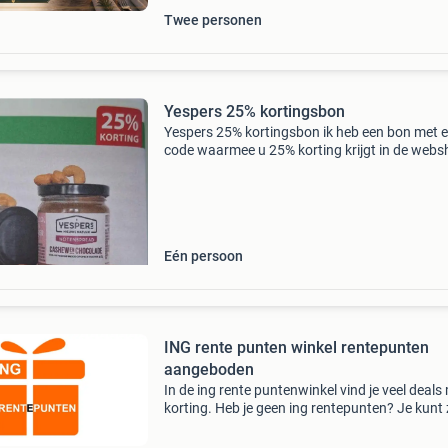
Twee personen
Yespers 25% kortingsbon
Yespers 25% kortingsbon ik heb een bon met 
code waarmee u 25% korting krijgt in de webs
U mag deze code voor 1 euro overnemen. Geld
1 juli 2027 (24)
Eén persoon
ING rente punten winkel rentepunten
aangeboden
In de ing rente puntenwinkel vind je veel deals
korting. Heb je geen ing rentepunten? Je kunt z
mij kopen en de mooie aanbiedingen met kort
scoren! Zie de foto&#39;s voor enkele voorbe