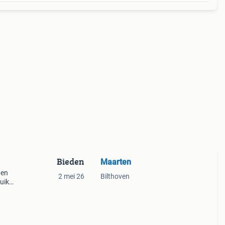
Bieden
Maarten
nen
2 mei 26
Bilthoven
uik
bied
ke &