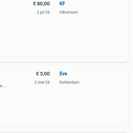
€ 80,00
KF
2 jul 26
Hilversum
€ 3,00
Eve
2 mei 26
Rotterdam
u.
ds
ldig