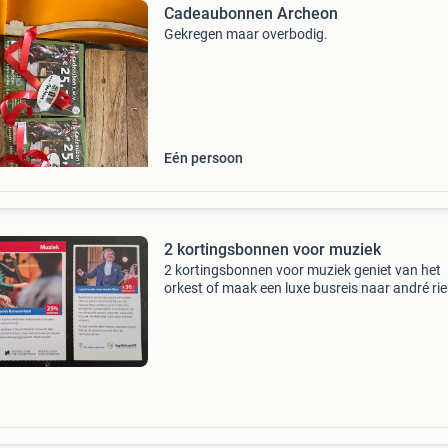
Cadeaubonnen Archeon
Gekregen maar overbodig.
Eén persoon
2 kortingsbonnen voor muziek
2 kortingsbonnen voor muziek geniet van het
orkest of maak een luxe busreis naar andré rie
Deze kortingsbonnen komen uit de voordeelgi
2026/2027, zoals op de laatste foto en zijn ge
tot 1 juli