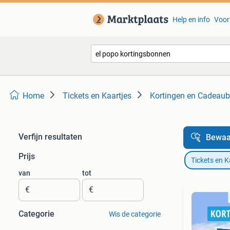
Help en info
Voor
Home
Tickets en Kaartjes
Kortingen en Cadeau
Verfijn resultaten
Bewaa
Prijs
Tickets en K
van
tot
€
€
Categorie
Wis de categorie