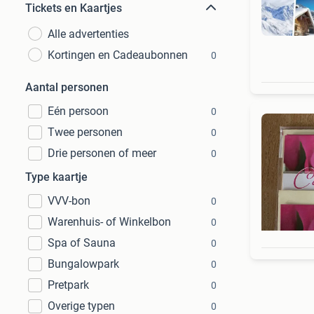
Tickets en Kaartjes
Alle advertenties
Kortingen en Cadeaubonnen
0
Aantal personen
Eén persoon
0
Twee personen
0
Drie personen of meer
0
Type kaartje
VVV-bon
0
Warenhuis- of Winkelbon
0
Spa of Sauna
0
Bungalowpark
0
Pretpark
0
Overige typen
0