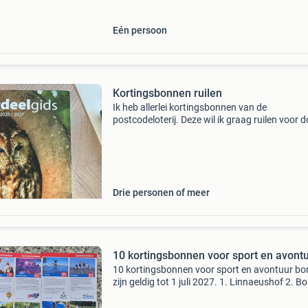
Eén persoon
Kortingsbonnen ruilen
Ik heb allerlei kortingsbonnen van de
postcodeloterij. Deze wil ik graag ruilen voor
egberts punten (in overleg). Laat me weten w
bonnen u zoekt. Verzendkosten zijn van beide
kanten voor eig
Drie personen of meer
10 kortingsbonnen voor sport en avont
10 kortingsbonnen voor sport en avontuur b
zijn geldig tot 1 juli 2027. 1. Linnaeushof 2. B
valley 3. Klimbos overijssel 4. Speelland beeks
bergen 5. Bas ballonvaarten 6. Parachutespr