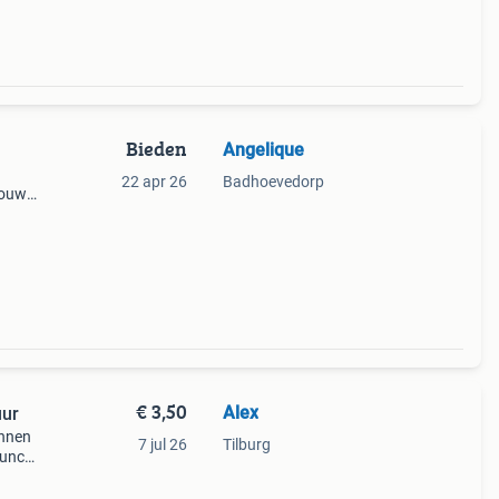
Bieden
Angelique
22 apr 26
Badhoevedorp
 douwe
elke
€ 3,50
Alex
uur
onnen
7 jul 26
Tilburg
ounce
e
ingen