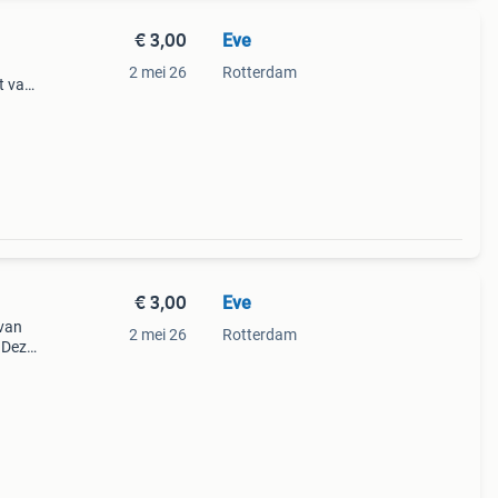
€ 3,00
Eve
2 mei 26
Rotterdam
et van
t de
oto e
€ 3,00
Eve
 van
2 mei 26
Rotterdam
. Deze
ldig