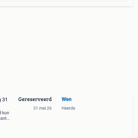
Gereserveerd
Wen
g 31
31 mei 26
Heerde
d kun
rant