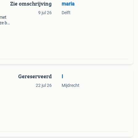
Zie omschrijving
maria
9 jul 26
Delft
 met
e bij
ing
Gereserveerd
I
22 jul 26
Mijdrecht