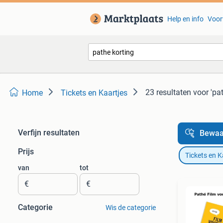
Help en info
Voor
23 resultaten
voor 'pa
Home
Tickets en Kaartjes
Verfijn resultaten
Bewaa
Prijs
Tickets en K
van
tot
€
€
Categorie
Wis de categorie