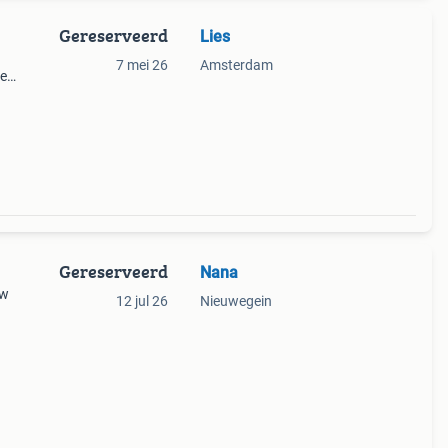
Gereserveerd
Lies
7 mei 26
Amsterdam
de
Gereserveerd
Nana
uw
12 jul 26
Nieuwegein