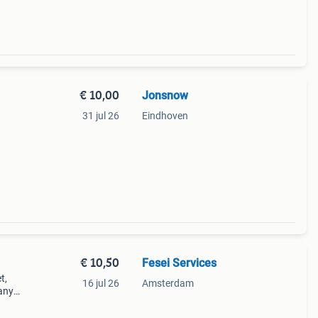
€ 10,00
Jonsnow
31 jul 26
Eindhoven
€ 10,50
Fesei Services
t,
16 jul 26
Amsterdam
 any
é