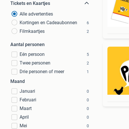
Tickets en Kaartjes
Alle advertenties
Kortingen en Cadeaubonnen
6
Filmkaartjes
2
Aantal personen
Eén persoon
5
Twee personen
2
Drie personen of meer
1
Maand
Januari
0
Februari
0
Maart
0
April
0
Mei
0