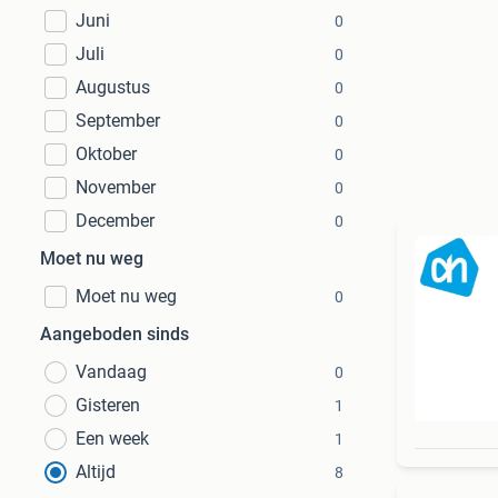
Juni
0
Juli
0
Augustus
0
September
0
Oktober
0
November
0
December
0
Moet nu weg
Moet nu weg
0
Aangeboden sinds
Vandaag
0
Gisteren
1
Een week
1
Altijd
8