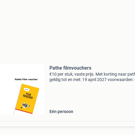
Pathe filmvouchers
€10 per stuk, vaste prijs. Met korting naar pat
geldig tot en met: 19 april 2027 voorwaarden: 
vouchers zijn geldig op alle dagen van de week.
Eén voucher is geldig voor één filmticket. - Vo
Eén persoon