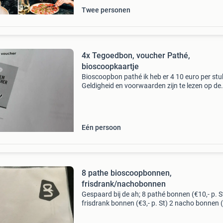
Twee personen
4x Tegoedbon, voucher Pathé,
bioscoopkaartje
Bioscoopbon pathé ik heb er 4 10 euro per stu
Geldigheid en voorwaarden zijn te lezen op de
foto’s. Ik kan de code naar u mailen, dus geen
verzendkosten.
Eén persoon
8 pathe bioscoopbonnen,
frisdrank/nachobonnen
Gespaard bij de ah; 8 pathé bonnen (€10,- p. S
frisdrank bonnen (€3,- p. St) 2 nacho bonnen (
p. St) geldig t/m 23 aug ‘26 via qr code te
reserveren mvg guus