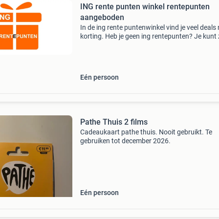
ING rente punten winkel rentepunten
aangeboden
In de ing rente puntenwinkel vind je veel deals
korting. Heb je geen ing rentepunten? Je kunt z
mij kopen en de mooie aanbiedingen met kort
scoren! Zie de foto&#39;s voor enkele voorbe
Eén persoon
Pathe Thuis 2 films
Cadeaukaart pathe thuis. Nooit gebruikt. Te
gebruiken tot december 2026.
Eén persoon