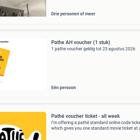
Drie personen of meer
Pathe AH voucher (1 stuk)
1 pathe voucher geldig tot 23 agustus 2026
Eén persoon
Pathé voucher ticket - all week
I’m offering a pathé standard online code ticke
which gives you one standard movie ticket at
pathé cinema. Simply redeem the code when
booking your ticket online or through the path