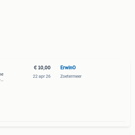
€ 10,00
ErwinO
he
22 apr 26
Zoetermeer
-
 -