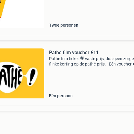
Twee personen
Pathe film voucher €11
Pathe film ticket 🎥 vaste prijs, dus geen zorge
flinke korting op de pathé-prijs. - Eén voucher 
gratis toegang tot één reguliere filmvoorstellin
Ook geldig voor een relax seat (kost €17
Eén persoon