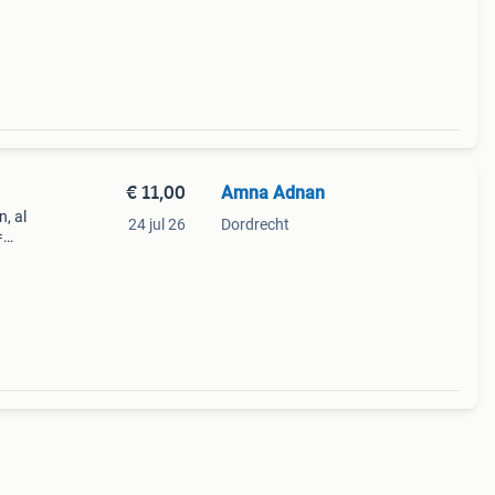
€ 11,00
Amna Adnan
n, al
24 jul 26
Dordrecht
=
g.