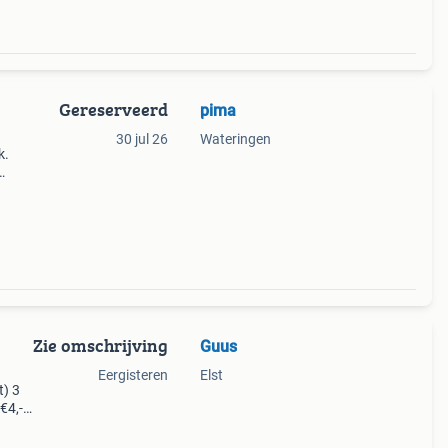
Gereserveerd
pima
30 jul 26
Wateringen
k.
Zie omschrijving
Guus
Eergisteren
Elst
t) 3
€4,-