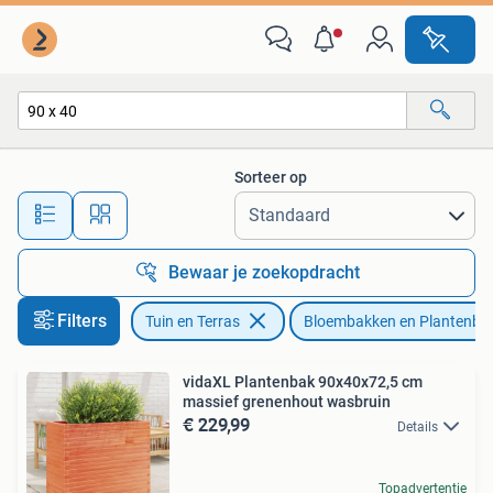
Bloembakken en Plantenbakken
Sorteer op
Alle afstanden…
Bewaar je zoekopdracht
Filters
Tuin en Terras
Bloembakken en Plantenba
vidaXL Plantenbak 90x40x72,5 cm
massief grenenhout wasbruin
€ 229,99
Details
Topadvertentie