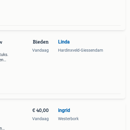
Bieden
Linda
uw
Vandaag
Hardinxveld-Giessendam
Stuks.
en
oie
€ 40,00
ingrid
Vandaag
Westerbork
en