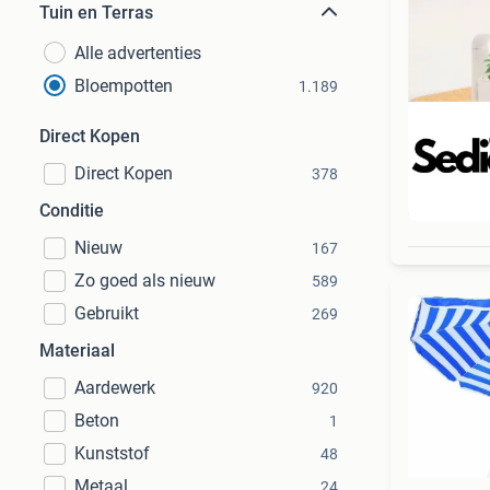
Tuin en Terras
Alle advertenties
Bloempotten
1.189
Direct Kopen
Direct Kopen
378
Beo
Conditie
Nieuw
167
Zo goed als nieuw
589
Gebruikt
269
Materiaal
Aardewerk
920
Beton
1
Kunststof
48
Metaal
24