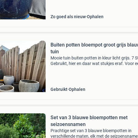
effect heeft, wat zorgt voor een levendige
uitstraling. De p
Zo goed als nieuw
Ophalen
Buiten potten bloempot groot grijs bla
tuin
Mooie tuin buiten potten in kleur licht grijs. 7 
Gebruikt, hier en daar wat stukjes eraf. Voor e
leuke prijs over te nemen. Kunnen nog een mo
ronde mee!
Gebruikt
Ophalen
Set van 3 blauwe bloempotten met
seizoensnamen
Prachtige set van 3 blauwe bloempotten in
verschillende maten, elk met de seizoensnam