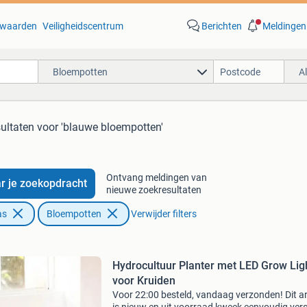
waarden
Veiligheidscentrum
Berichten
Meldingen
Bloempotten
A
sultaten
voor 'blauwe bloempotten'
Ontvang meldingen van
r je zoekopdracht
nieuwe zoekresultaten
as
Bloempotten
Verwijder filters
Hydrocultuur Planter met LED Grow Lig
voor Kruiden
Voor 22:00 besteld, vandaag verzonden! Dit ar