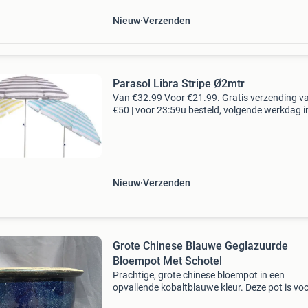
Nieuw
Verzenden
Parasol Libra Stripe Ø2mtr
Van €32.99 Voor €21.99. Gratis verzending v
€50 | voor 23:59u besteld, volgende werkdag i
huis. Lichtgewicht libra parasol met een door
van 2mtr in de kleur blauw met streepmo
Nieuw
Verzenden
Grote Chinese Blauwe Geglazuurde
Bloempot Met Schotel
Prachtige, grote chinese bloempot in een
opvallende kobaltblauwe kleur. Deze pot is vo
van een schitterend glazuur dat een gespikkel