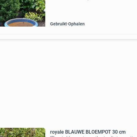
(summer, autumn, winter, spring). De grote po
heeft een hoogte van 54 cm en een diameter 
cm. De middelgr
Gebruikt
Ophalen
royale BLAUWE BLOEMPOT 30 cm