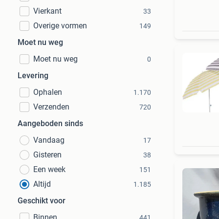
Vierkant
33
Overige vormen
149
Moet nu weg
Moet nu weg
0
Levering
Ophalen
1.170
Verzenden
720
Aangeboden sinds
Vandaag
17
Gisteren
38
Een week
151
Altijd
1.185
Geschikt voor
Binnen
441