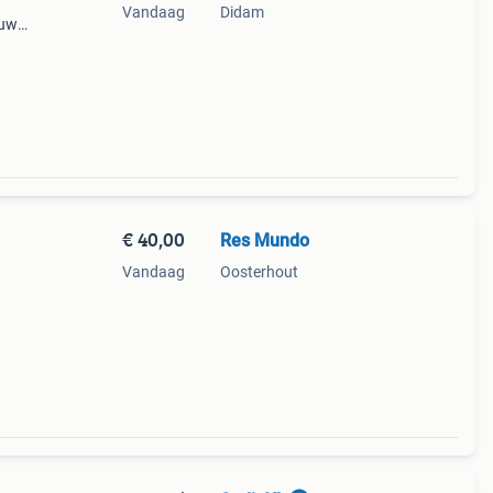
Vandaag
Didam
auw
s
ats
€ 40,00
Res Mundo
Vandaag
Oosterhout
 een
n de