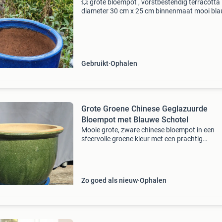
💥 grote bloempot , vorstbestendig terracotta
diameter 30 cm x 25 cm binnenmaat mooi bl
geglazuurd voorzien van water afvoergat. Prij
staat vast. 💥 Zolang advertentie op marktpla
staat is het
Gebruikt
Ophalen
Grote Groene Chinese Geglazuurde
Bloempot met Blauwe Schotel
Mooie grote, zware chinese bloempot in een
sfeervolle groene kleur met een prachtig
geglazuurd, gevlamd effect. De pot verkeert in
goede staat en is zowel geschikt voor binnen i
woonkamer als
Zo goed als nieuw
Ophalen