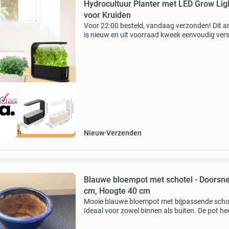
Hydrocultuur Planter met LED Grow Lig
voor Kruiden
Voor 22:00 besteld, vandaag verzonden! Dit ar
is nieuw en uit voorraad kweek eenvoudig ver
kruiden, groenten en planten binnenshuis met
moderne hydrocultuur planter met geïntegree
led g
ordeeld met 9+
Nieuw
Verzenden
Blauwe bloempot met schotel - Doorsn
cm, Hoogte 40 cm
Mooie blauwe bloempot met bijpassende scho
Ideaal voor zowel binnen als buiten. De pot he
een doorsnede van 50 cm en een hoogte van 