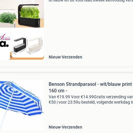
is nieuw en uit voorraad kweek eenvoudig ver
kruiden, groenten en planten binnenshuis met
moderne hydrocultuur planter met geïntegree
led g
ordeeld met 9+
Nieuw
Verzenden
Benson Strandparasol - wit/blauw print 
160 cm -
Van €19.99 Voor €14.99Gratis verzending va
€50 | voor 23:59u besteld, volgende werkdag i
voordelen gratis verzending vanaf € 50,-* voor
23:59 besteld, volgende werkdag in
Nieuw
Verzenden