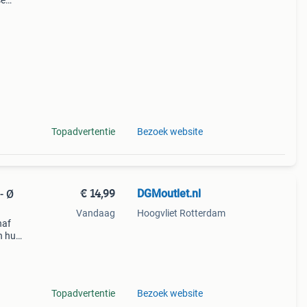
se
 deze
rde
Topadvertentie
Bezoek website
€ 14,99
DGMoutlet.nl
- Ø
Vandaag
Hoogvliet Rotterdam
naf
n huis
Topadvertentie
Bezoek website