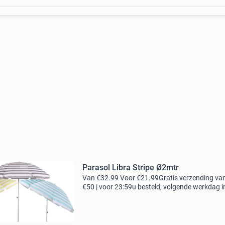
Parasol Libra Stripe Ø2mtr
Van €32.99 Voor €21.99Gratis verzending va
€50 | voor 23:59u besteld, volgende werkdag i
lichtgewicht libra parasol met een doorsnede 
2mtr in de kleur blauw met streepmotie