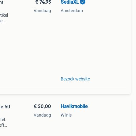
€ 74,95
SediaXL
ht
Vandaag
Amsterdam
tikel
se
 deze
rde
Bezoek website
€ 50,00
Havikmobile
ee 50
Vandaag
Wilnis
tel.
eft
40