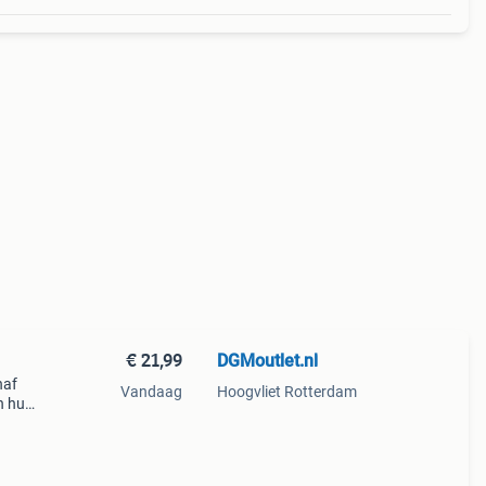
€ 21,99
DGMoutlet.nl
naf
Vandaag
Hoogvliet Rotterdam
n huis
van