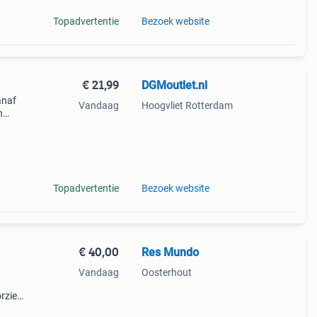
Topadvertentie
Bezoek website
€ 21,99
DGMoutlet.nl
anaf
Vandaag
Hoogvliet Rotterdam
n
snede
Topadvertentie
Bezoek website
€ 40,00
Res Mundo
Vandaag
Oosterhout
orzien
d