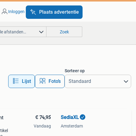
Inloggen
Plaats advertentie
lle afstanden…
Zoek
Sorteer op
Lijst
Foto’s
€ 74,95
SediaXL
ht
Vandaag
Amsterdam
tikel