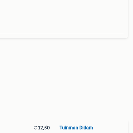
t
van 33
€ 12,50
Tuinman Didam