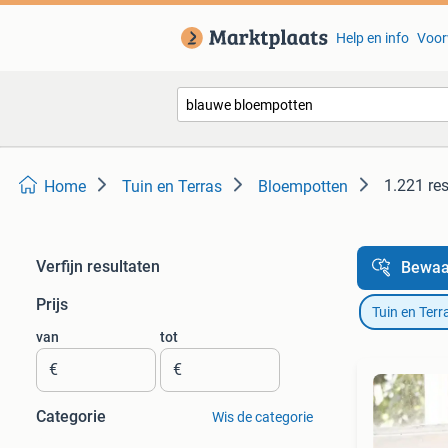
Help en info
Voor
1.221 re
Home
Tuin en Terras
Bloempotten
Verfijn resultaten
Bewaa
Prijs
Tuin en Terr
van
tot
€
€
Categorie
Wis de categorie