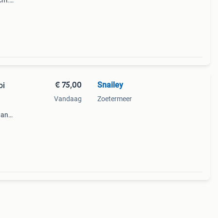
cm.
€ 75,00
Snailey
oi
Vandaag
Zoetermeer
aan
.