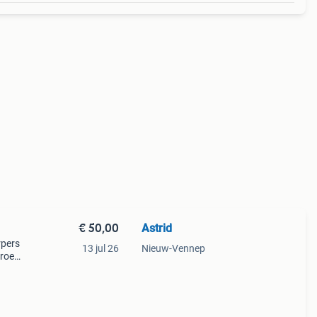
€ 50,00
Astrid
rpers
13 jul 26
Nieuw-Vennep
groen