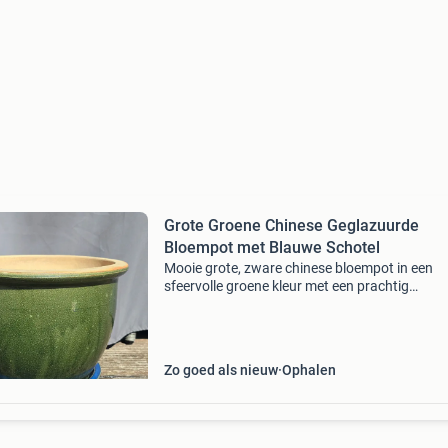
Grote Groene Chinese Geglazuurde
Bloempot met Blauwe Schotel
Mooie grote, zware chinese bloempot in een
sfeervolle groene kleur met een prachtig
geglazuurd, gevlamd effect. De pot verkeert in
goede staat en is zowel geschikt voor binnen i
woonkamer als
Zo goed als nieuw
Ophalen