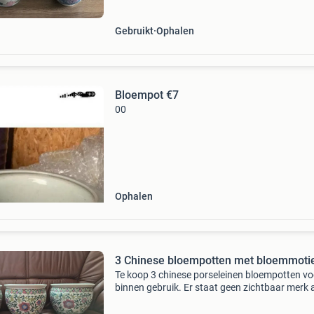
Gebruikt
Ophalen
Bloempot €7
00
Ophalen
3 Chinese bloempotten met bloemmoti
Te koop 3 chinese porseleinen bloempotten vo
binnen gebruik. Er staat geen zichtbaar merk
de onderkant en er zitten geen gaten in de bo
De potten zijn zo goed als onbeschadigd. Hoo