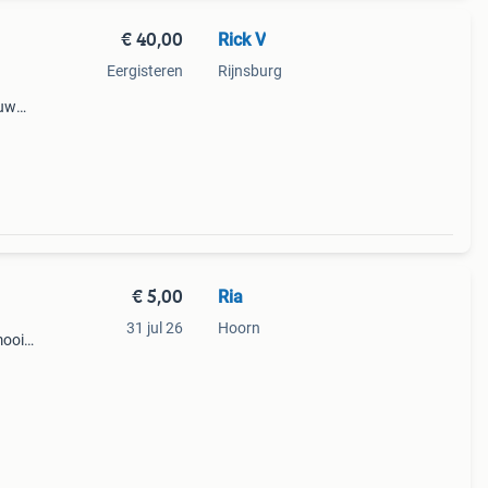
€ 40,00
Rick V
Eergisteren
Rijnsburg
 uw
2 cm
€ 5,00
Ria
31 jul 26
Hoorn
mooie
nee
sten