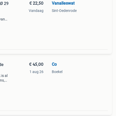
€ 22,50
Vanalleswat
 Ø 29
Vandaag
Sint-Oedenrode
 van
rfect
rras.
€ 45,00
Co
de
1 aug 26
Boekel
 is al
ns,