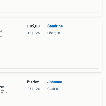
€ 85,00
Sandrine
el.
12 jul 26
Eibergen
Bieden
Johanna
 cm
28 jul 26
Castricum
 21
6