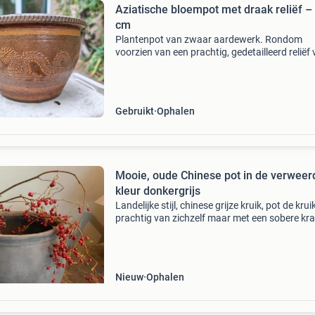
Aziatische bloempot met draak reliëf –
cm
Plantenpot van zwaar aardewerk. Rondom
voorzien van een prachtig, gedetailleerd reliëf
een chinese draak en een decoratieve rand. Pe
voor een oosterse touch in de tuin of op het te
Diame
Gebruikt
Ophalen
Mooie, oude Chinese pot in de verweer
kleur donkergrijs
Landelijke stijl, chinese grijze kruik, pot de kruik
prachtig van zichzelf maar met een sobere kra
zijden bloemen, takken, toef of een dadeltak
bijvoorbeeld is het plaatje helemaal af. Of met
Nieuw
Ophalen