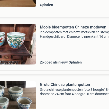
Ophalen
Mooie bloempotten Chineze motieven
2 bloempotten met chineze motieven en stemp
Handgeschilderd. Diameter binnenkant 16 cm
hoogte 17 cm.
Zo goed als nieuw
Ophalen
Grote Chinese plantenpotten
Grote chinese plantenpotten foto 3 hoogte18
doorsnee 24 cm foto 4 hoogte16 cm doorsnee
cm foto 5 hoogte12 cm doorsnee 15 cm foto 
hoogte12 cm doorsnee 16 cm mogen apart
gekocht worden of we mak