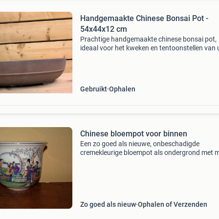
Handgemaakte Chinese Bonsai Pot -
54x44x12 cm
Prachtige handgemaakte chinese bonsai pot,
ideaal voor het kweken en tentoonstellen van
bonsai bomen. Met afmetingen van 54x44x1
biedt deze pot voldoende ruimte voor diverse
bonsaistijlen. De p
Gebruikt
Ophalen
Chinese bloempot voor binnen
Een zo goed als nieuwe, onbeschadigde
cremekleurige bloempot als ondergrond met 
chinese afbeelding. Hoogte: 10,5 cm en doors
bovenkant 12,7 cm. Hij is gemerkt. Verzendko
vanaf €5,55
Zo goed als nieuw
Ophalen of Verzenden