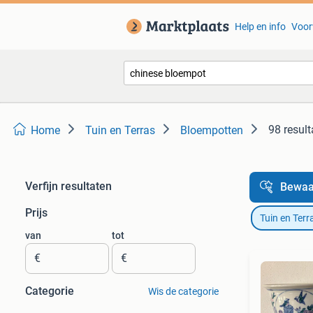
Help en info
Voor
98 result
Home
Tuin en Terras
Bloempotten
Verfijn resultaten
Bewaa
Prijs
Tuin en Terr
van
tot
€
€
Categorie
Wis de categorie