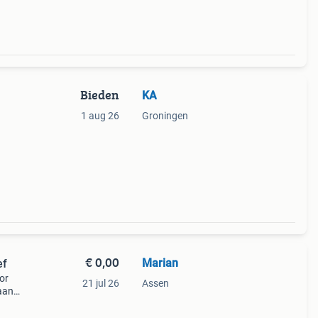
Bieden
KA
1 aug 26
Groningen
€ 0,00
Marian
ef
or
21 jul 26
Assen
 aan
dem.
gte