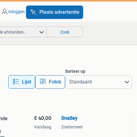
Inloggen
Plaats advertentie
lle afstanden…
Zoek
Sorteer op
Lijst
Foto’s
€ 40,00
Snailey
ande
Vandaag
Zoetermeer
t