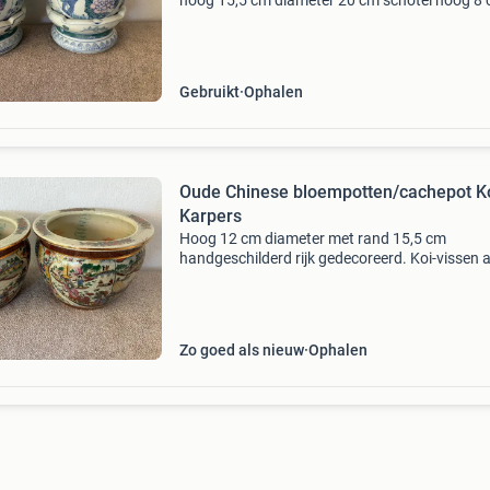
hoog 15,5 cm diameter 20 cm schotel hoog 8 
Verkleuring binnenkant pot is kalkaanslag en
zoutkristallisatie. Per stuk €20,00
Gebruikt
Ophalen
Oude Chinese bloempotten/cachepot K
Karpers
Hoog 12 cm diameter met rand 15,5 cm
handgeschilderd rijk gedecoreerd. Koi-vissen 
de binnenkant. Als set €75,00. Per stuk €40,00
Geen beschadigingen. Alleen ophalen
Zo goed als nieuw
Ophalen