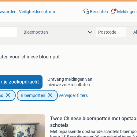
waarden
Veiligheidscentrum
Berichten
Meldingen
Bloempotten
A
aten
voor 'chinese bloempot'
Ontvang meldingen van
r je zoekopdracht
nieuwe zoekresultaten
as
Bloempotten
Verwijder filters
Twee Chinese bloempotten met opsta
schotels
Met bijpassende opstaande schotels bloempo