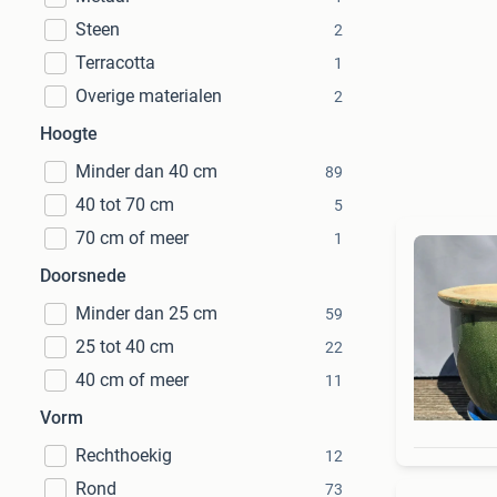
Steen
2
Terracotta
1
Overige materialen
2
Hoogte
Minder dan 40 cm
89
40 tot 70 cm
5
70 cm of meer
1
Doorsnede
Minder dan 25 cm
59
25 tot 40 cm
22
40 cm of meer
11
Vorm
Rechthoekig
12
Rond
73