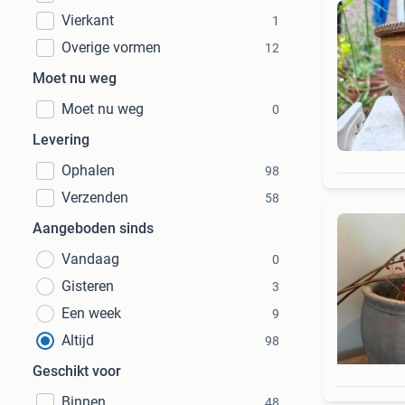
Vierkant
1
Overige vormen
12
Moet nu weg
Moet nu weg
0
Levering
Ophalen
98
Verzenden
58
Aangeboden sinds
Vandaag
0
Gisteren
3
Een week
9
Altijd
98
Geschikt voor
Binnen
48