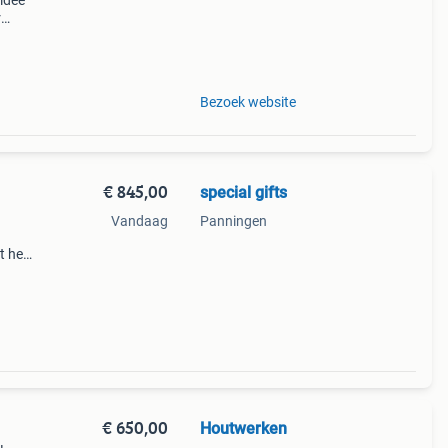
 idee
r
uken
Bezoek website
€ 845,00
special gifts
Vandaag
Panningen
t hele
green
 ete
€ 650,00
Houtwerken