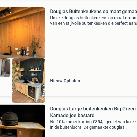
Douglas Buitenkeukens op maat gemaa
Unieke douglas buitenkeukens op maat droom
van een stijlvolle buitenkeuken die perfect aans
bij uw tuin en wensen? Wij ontwerpen en
vervaardigen exclusieve douglas buitenkeuke
volledig op maa
Nieuw
Ophalen
Douglas Large buitenkeuken Big Green
Kamado joe bastard
Nu 10% zomer korting €854,- geniet van luxe 
in de buitenlucht. De gemaakte douglas
buitenkeukens combineren duurzaamheid, stij