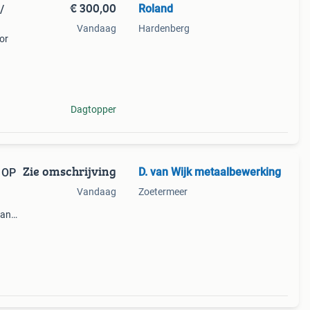
€ 300,00
Roland
/
Vandaag
Hardenberg
or
fles.
tafels
Dagtopper
Zie omschrijving
D. van Wijk metaalbewerking
 OP
Vandaag
Zoetermeer
van
iden
e