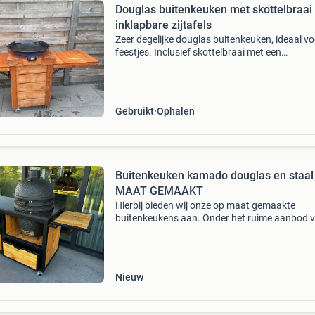
Douglas buitenkeuken met skottelbraai 
inklapbare zijtafels
Zeer degelijke douglas buitenkeuken, ideaal vo
feestjes. Inclusief skottelbraai met een
hamburgerpan van 60cm doorsnee en een gas
De buitenkeuken is voorzien van inklapbare zij
voor extra
Gebruikt
Ophalen
Buitenkeuken kamado douglas en staal
MAAT GEMAAKT
Hierbij bieden wij onze op maat gemaakte
buitenkeukens aan. Onder het ruime aanbod 
buitenkeukens proberen wij ons te ondersche
door echte kwaliteit en prachtige afwerking. D
buitenkeukens wor
Nieuw