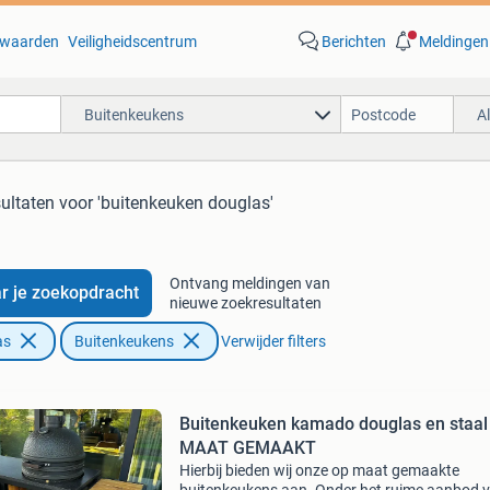
waarden
Veiligheidscentrum
Berichten
Meldingen
Buitenkeukens
A
ultaten
voor 'buitenkeuken douglas'
Ontvang meldingen van
r je zoekopdracht
nieuwe zoekresultaten
as
Buitenkeukens
Verwijder filters
Buitenkeuken kamado douglas en staal
MAAT GEMAAKT
Hierbij bieden wij onze op maat gemaakte