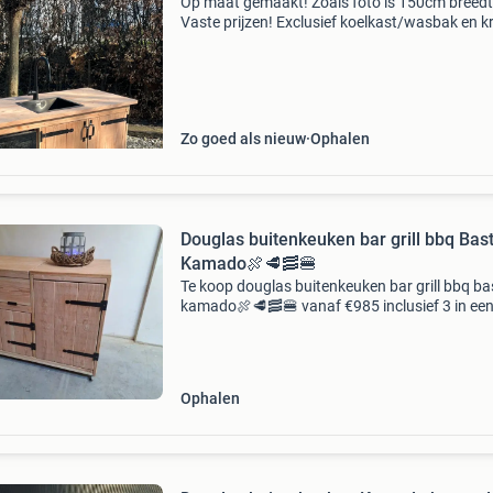
Op maat gemaakt! Zoals foto is 150cm breedt
Vaste prijzen! Exclusief koelkast/wasbak en k
Kan er wel bij besteld worden!
Zo goed als nieuw
Ophalen
Douglas buitenkeuken bar grill bbq Bas
Kamado🍖🥩🥓🍔
Te koop douglas buitenkeuken bar grill bbq ba
kamado🍖🥩🥓🍔 vanaf €985 inclusief 3 in ee
beits het hele jaar door gebruik maken van u tu
kamado green egg basterd en zo voort. Lekke
Ophalen