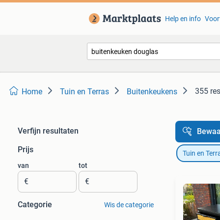
Help en info
Voor
355 res
Home
Tuin en Terras
Buitenkeukens
Verfijn resultaten
Bewaa
Prijs
Tuin en Terr
van
tot
€
€
Categorie
Wis de categorie