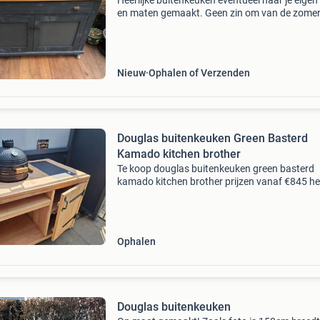
Heerlijke buitenkeuken eventueel naar je eigen
en maten gemaakt. Geen zin om van de zome
binnen te gaan koken ... Laat dan je buitenke
bij ons op maat maken. Het is mogelijk om de
(buiten) k
Nieuw
Ophalen of Verzenden
Douglas buitenkeuken Green Basterd
Kamado kitchen brother
Te koop douglas buitenkeuken green basterd
kamado kitchen brother prijzen vanaf €845 he
jaar door gebruik maken van u tuin / kamado 
egg basterd en zo voort. Lekker gezellig buiten
Ophalen
Douglas buitenkeuken