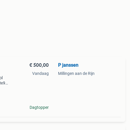
€ 500,00
P janssen
Vandaag
Millingen aan de Rijn
ol
60x93
ij
Dagtopper