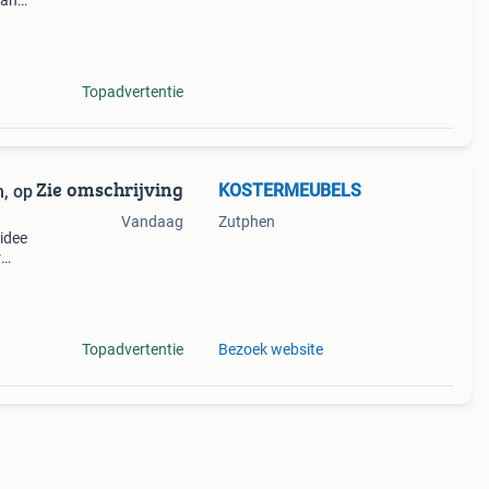
van
iden
e
Topadvertentie
Zie omschrijving
KOSTERMEUBELS
n, op
Vandaag
Zutphen
 idee
r
uken
Topadvertentie
Bezoek website