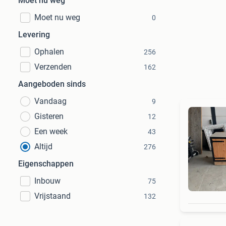
Moet nu weg
Moet nu weg
0
Levering
Ophalen
256
Verzenden
162
Aangeboden sinds
Vandaag
9
Gisteren
12
Een week
43
Altijd
276
Eigenschappen
Inbouw
75
Vrijstaand
132