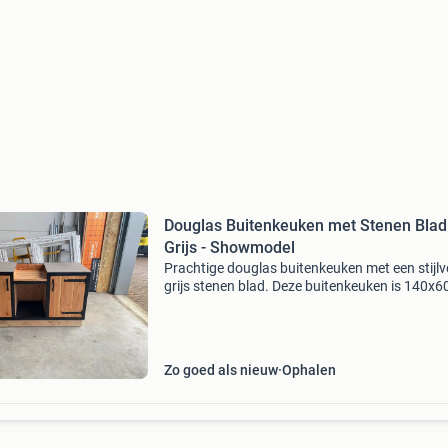
Douglas Buitenkeuken met Stenen Blad
Grijs - Showmodel
Prachtige douglas buitenkeuken met een stijlv
grijs stenen blad. Deze buitenkeuken is 140x
cm groot en is voorzien van wielen, waardoor h
eenvoudig te verplaatsen is. Het betreft een
showmode
Zo goed als nieuw
Ophalen