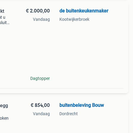
€ 2.000,00
de buitenkeukenmaker
kt
t u
Vandaag
Kootwijkerbroek
luit
ns
Dagtopper
€ 854,00
buitenbeleving Bouw
 egg
Vandaag
Dordrecht
koken
l en