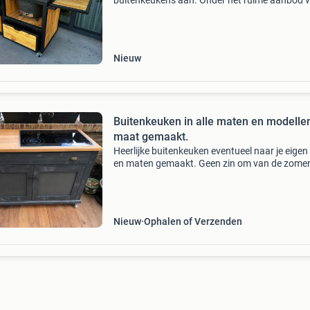
buitenkeukens aan. Onder het ruime aanbod 
buitenkeukens proberen wij ons te ondersche
door echte kwaliteit en prachtige afwerking. D
buitenkeukens wor
Nieuw
Buitenkeuken in alle maten en modelle
maat gemaakt.
Heerlijke buitenkeuken eventueel naar je eigen
en maten gemaakt. Geen zin om van de zome
binnen te gaan koken ... Laat dan je buitenke
bij ons op maat maken. Het is mogelijk om de
(buiten) k
Nieuw
Ophalen of Verzenden