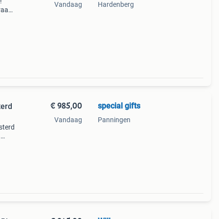
!
Vandaag
Hardenberg
raan!
€ 985,00
special gifts
terd
Vandaag
Panningen
sterd
n
in /
r ge