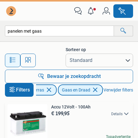
Gaas en Draad
Sorteer op
Alle afstanden…
Bewaar je zoekopdracht
Filters
Tuin en Terras
Gaas en Draad
Verwijder filters
Accu 12Volt - 100Ah
€ 199,95
Details
Topadvertentie