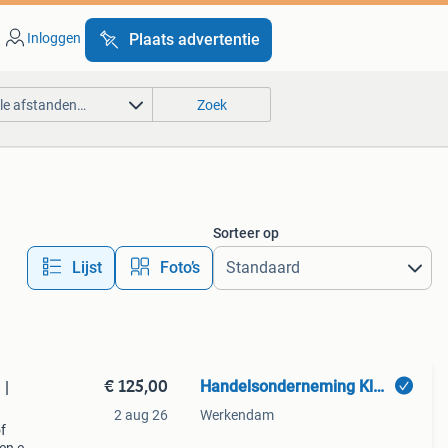
Inloggen
Plaats advertentie
lle afstanden…
Zoek
Sorteer op
Lijst
Foto’s
€ 125,00
Handelsonderneming Klepper
 |
2 aug 26
Werkendam
f