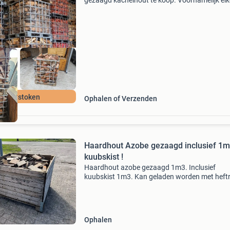
gezaagd kachelhout te koop. Voornamelijk eik
azobe maar ook zachthout zoals grenen en
populier. Doordat wij alleen met oud hout werk
het hout dire
Direct stoken
Ophalen of Verzenden
Haardhout Azobe gezaagd inclusief 1
kuubskist !
Haardhout azobe gezaagd 1m3. Inclusief
kuubskist 1m3. Kan geladen worden met heft
Gezaagd en onbehandeld. Tevens brandhout
haardhout in kuubskist €35,-
Ophalen