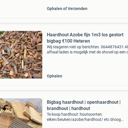
Ophalen of Verzenden
Haardhout Azobe fijn 1m3 los gestort
bigbag €100 Heteren
Wij reageren niet op berichten. 0644876431 Al
afhaal laden is mogelijk met de shovel op een
aanhanger 90m3 op voorraad haardhout
brandhout stookhout afvalhout stoken vuur
vuurkorf kachelhout
Ophalen
Bigbag haardhout | openhaardhout |
brandhout | hardhout
Te koop hardhout: houtsoorten:
eiken/beuken/azobe/hardhout/ etc droog
werkplaats hout inhoud 1 kuub prijs 125,- eur