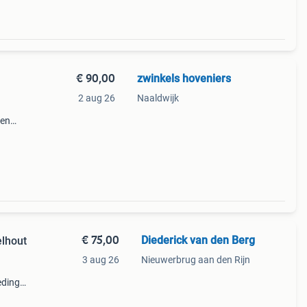
€ 90,00
zwinkels hoveniers
2 aug 26
Naaldwijk
ten
g
ruik.
€ 75,00
Diederick van den Berg
lhout
3 aug 26
Nieuwerbrug aan den Rijn
eding
 en