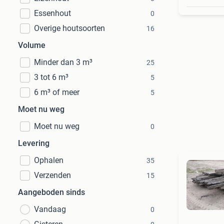
Essenhout
0
Overige houtsoorten
16
Volume
Minder dan 3 m³
25
3 tot 6 m³
5
6 m³ of meer
5
Moet nu weg
Moet nu weg
0
Levering
Ophalen
35
Verzenden
15
Aangeboden sinds
Vandaag
0