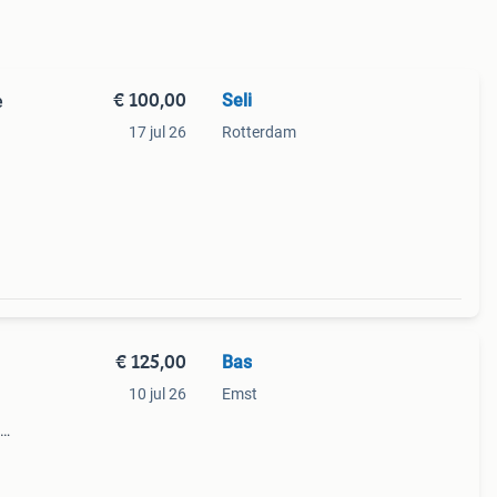
€ 100,00
Seli
e
17 jul 26
Rotterdam
€ 125,00
Bas
10 jul 26
Emst
hout
uub (