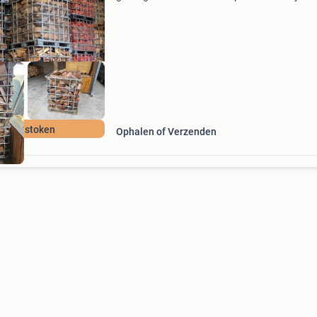
azobe maar ook zachthout zoals grenen en
populier. Doordat wij alleen met oud hout werk
het hout dire
Direct stoken
Ophalen of Verzenden