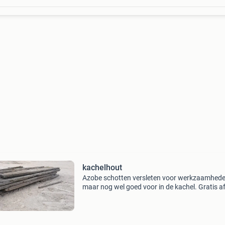
kachelhout
Azobe schotten versleten voor werkzaamhed
maar nog wel goed voor in de kachel. Gratis af
halen of voor transportkosten thuis bezorgd
ongeveer 12 stuks bellen is sneller 06-269623