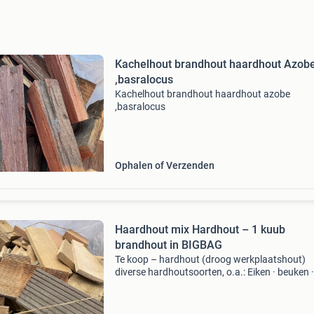
Kachelhout brandhout haardhout Azob
,basralocus
Kachelhout brandhout haardhout azobe
,basralocus
Ophalen of Verzenden
Haardhout mix Hardhout – 1 kuub
brandhout in BIGBAG
Te koop – hardhout (droog werkplaatshout)
diverse hardhoutsoorten, o.a.: Eiken · beuken ·
azobé · overig hardhout ✔ droog werkplaats 
✔ inhoud: 1 kuub per big bag prijs: 125,- per k
per big b