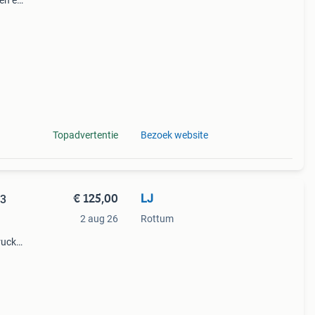
en en
en is
Topadvertentie
Bezoek website
€ 125,00
LJ
m3
2 aug 26
Rottum
ruck.