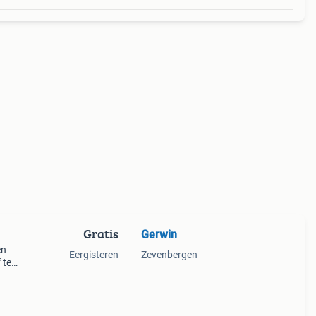
Gratis
Gerwin
en
Eergisteren
Zevenbergen
 te
97