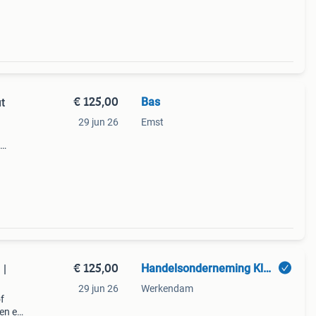
unnen
€ 125,00
Bas
t
29 jun 26
Emst
hout
uub
€ 125,00
Handelsonderneming Klepper
 |
29 jun 26
Werkendam
f
en en