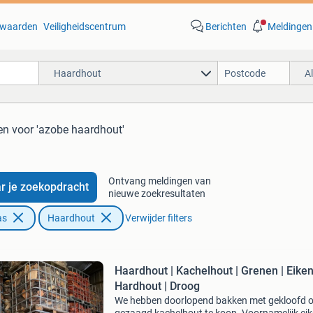
waarden
Veiligheidscentrum
Berichten
Meldingen
Haardhout
A
en
voor 'azobe haardhout'
Ontvang meldingen van
r je zoekopdracht
nieuwe zoekresultaten
as
Haardhout
Verwijder filters
Haardhout | Kachelhout | Grenen | Eiken
Hardhout | Droog
We hebben doorlopend bakken met gekloofd o