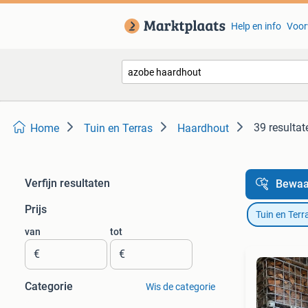
Help en info
Voor
39 resultat
Home
Tuin en Terras
Haardhout
Verfijn resultaten
Bewaa
Prijs
Tuin en Terr
van
tot
€
€
Categorie
Wis de categorie