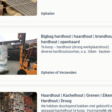
3 stuks op voorraad momenteel. De big bag k
worden geladen met heftruck.
Ophalen
Bigbag hardhout | haardhout | brandhou
hardhout | openhaard
Te koop – hardhout (droog werkplaatshout)
diverse hardhoutsoorten, o.a.: Eiken · beuken ·
azobé · overig hardhout ✔ droog werkplaats 
✔ inhoud: 1 kuub per big bag prijs: 125,- per k
(bigbag) vo
Ophalen of Verzenden
Haardhout | Kachelhout | Grenen | Eiken
Hardhout | Droog
We hebben doorlopend bakken met gekloofd o
gezaagd kachelhout te koop. Voornamelijk eik