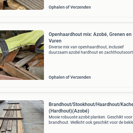
Ophalen of Verzenden
Openhaardhout mix: Azobé, Grenen en
Vuren
Diverse mix van openhaardhout, inclusief
duurzaam azobé hardhout en zachthoutsoor
zoals grenen en vuren. Ideaal voor een gezelli
haardvuur. Het hout is droog en klaar voor geb
Af te halen in
Ophalen of Verzenden
Brandhout/Stookhout/Haardhout/Kache
(Hardhout)(Azobé)
Mooie robuuste azobé planken. Geschikt voor
brandhout. Wellicht ook geschikt voor de bekl
van een schutting of schuur maar de kwaliteit