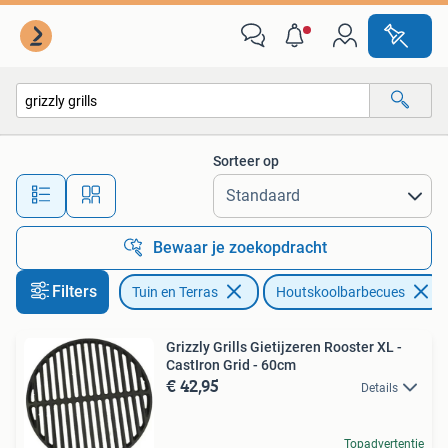
Houtskoolbarbecues
Sorteer op
Alle afstanden…
Bewaar je zoekopdracht
Filters
Tuin en Terras
Houtskoolbarbecues
Grizzly Grills Gietijzeren Rooster XL -
CastIron Grid - 60cm
€ 42,95
Details
Topadvertentie